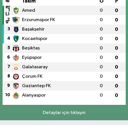
#
Takım
O
P
1
Amed
0
0
2
Erzurumspor FK
0
0
3
Başakşehir
0
0
4
Kocaelispor
0
0
5
Beşiktaş
0
0
6
Eyüpspor
0
0
7
Galatasaray
0
0
8
Çorum FK
0
0
9
Gaziantep FK
0
0
10
Alanyaspor
0
0
Detaylar için tıklayın