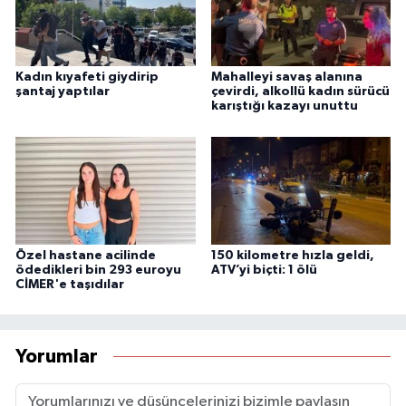
Kadın kıyafeti giydirip
Mahalleyi savaş alanına
şantaj yaptılar
çevirdi, alkollü kadın sürücü
karıştığı kazayı unuttu
Özel hastane acilinde
150 kilometre hızla geldi,
ödedikleri bin 293 euroyu
ATV’yi biçti: 1 ölü
CİMER'e taşıdılar
Yorumlar