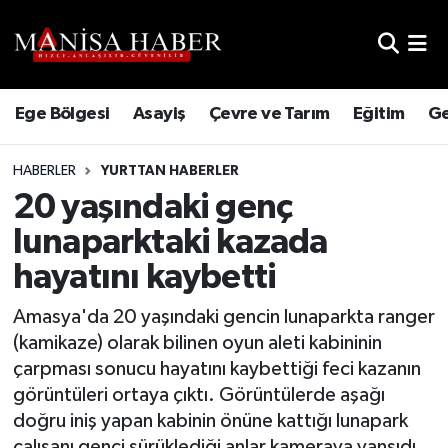
Hava Durumu
Ege Bölgesi
Asayiş
Çevre ve Tarım
Eğitim
Ge
Trafik Durumu
HABERLER
YURTTAN HABERLER
Süper Lig Puan Durumu ve Fikstür
20 yaşındaki genç
Tüm Manşetler
lunaparktaki kazada
hayatını kaybetti
Son Dakika Haberleri
Amasya'da 20 yaşındaki gencin lunaparkta ranger
Haber Arşivi
(kamikaze) olarak bilinen oyun aleti kabininin
çarpması sonucu hayatını kaybettiği feci kazanın
görüntüleri ortaya çıktı. Görüntülerde aşağı
doğru iniş yapan kabinin önüne kattığı lunapark
çalışanı genci sürüklediği anlar kameraya yansıdı.