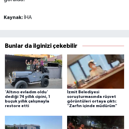
Kaynak:
İHA
Bunlar da ilginizi çekebilir
'Altıncı evladım oldu'
İzmit Belediyesi
dediği 74 yıllık cipini, 1
soruşturmasında rüşvet
buçuk yıllık çalışmayla
görüntüleri ortaya çıktı:
restore etti
"Zarfın içinde müdürüm"