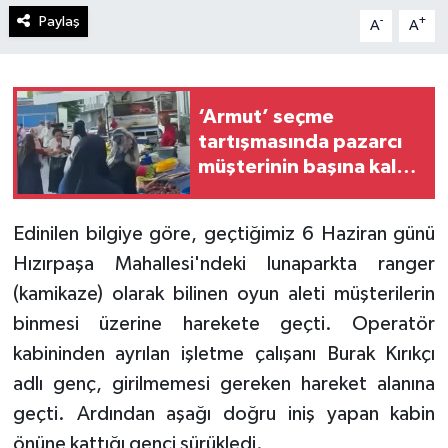
Paylaş
-
+
A
A
‘Armut’ seçme
tartışmasında pazarcı
müşterinin başına kalas
fırlattı: Pazarcı
tutuklandı
Edinilen bilgiye göre, geçtiğimiz 6 Haziran günü
Hızırpaşa Mahallesi'ndeki lunaparkta ranger
(kamikaze) olarak bilinen oyun aleti müşterilerin
binmesi üzerine harekete geçti. Operatör
kabininden ayrılan işletme çalışanı Burak Kırıkçı
adlı genç, girilmemesi gereken hareket alanına
geçti. Ardından aşağı doğru iniş yapan kabin
önüne kattığı genci sürükledi.