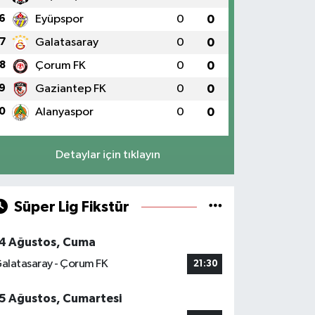
6
Eyüpspor
0
0
7
Galatasaray
0
0
8
Çorum FK
0
0
9
Gaziantep FK
0
0
0
Alanyaspor
0
0
Detaylar için tıklayın
Süper Lig Fikstür
4 Ağustos, Cuma
alatasaray - Çorum FK
21:30
5 Ağustos, Cumartesi