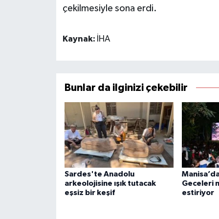
çekilmesiyle sona erdi.
Kaynak:
İHA
Bunlar da ilginizi çekebilir
Sardes'te Anadolu
Manisa’da
arkeolojisine ışık tutacak
Geceleri n
eşsiz bir keşif
estiriyor