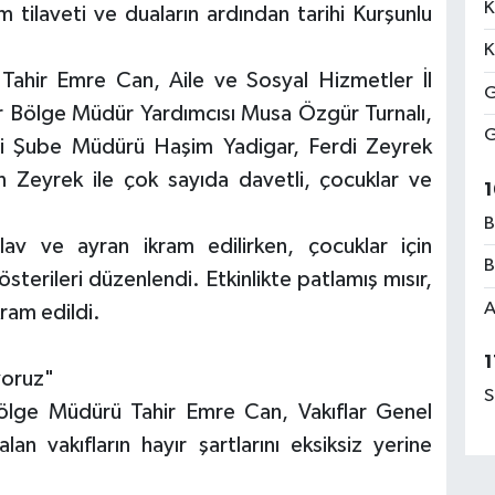
K
 tilaveti ve duaların ardından tarihi Kurşunlu
K
Tahir Emre Can, Aile ve Sosyal Hizmetler İl
G
r Bölge Müdür Yardımcısı Musa Özgür Turnalı,
G
eri Şube Müdürü Haşim Yadigar, Ferdi Zeyrek
 Zeyrek ile çok sayıda davetli, çocuklar ve
1
B
av ve ayran ikram edilirken, çocuklar için
B
sterileri düzenlendi. Etkinlikte patlamış mısır,
A
ram edildi.
1
yoruz"
S
ölge Müdürü Tahir Emre Can, Vakıflar Genel
n vakıfların hayır şartlarını eksiksiz yerine