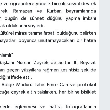
ere ve öğrencilere yönelik birçok sosyal destek
ederek, Ramazan ve Kurban bayramlarında
ından bugün de sünnet düğünü yapma imkanı
k olduklarını söyledi.
ültürel mirası tanıma fırsatı bulduğunu belirten
ayatları boyunca unutamayacakları bir hatıra
nlamlı"
Başkanı Nurcan Zeyrek de Sultan II. Beyazıt
adan geçen yüzyıllara rağmen kesintisiz şekilde
ığını ifade etti.
ir Bölge Müdürü Tahir Emre Can ve protokol
ğa çeyrek altın takılırken, her birine bisiklet
iklerle eğlenmesi ve hatıra fotoğraflarının