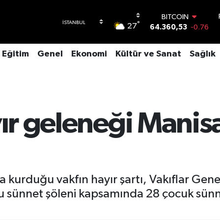
BITCOIN
64.360,53
-0.76
DOLAR
°
27
47,7069
0.17
EURO
Eğitim
Genel
Ekonomi
Kültür ve Sanat
Sağlık
55,0265
0.01
STERLİN
64,1897
0.02
GRAM ALTIN
6618.49
2.12
BİST100
ayır geleneği Mani
13.887
64
nda kurduğu vakfın hayır şartı, Vakıflar Ge
lu sünnet şöleni kapsamında 28 çocuk sünne