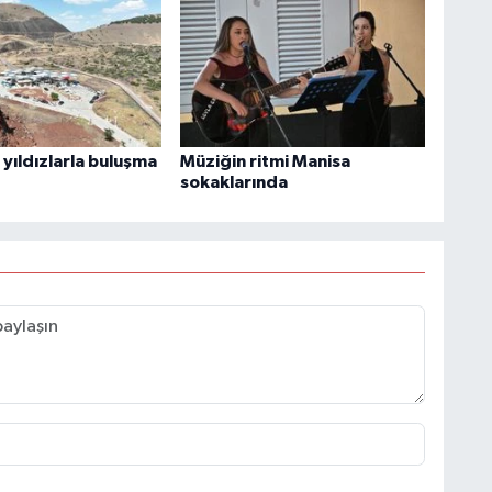
yıldızlarla buluşma
Müziğin ritmi Manisa
sokaklarında