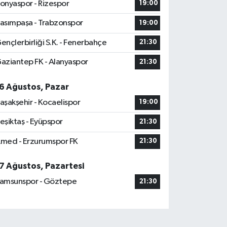
onyaspor - Rizespor
19:00
asımpaşa - Trabzonspor
19:00
ençlerbirliği S.K. - Fenerbahçe
21:30
aziantep FK - Alanyaspor
21:30
6 Ağustos, Pazar
aşakşehir - Kocaelispor
19:00
eşiktaş - Eyüpspor
21:30
med - Erzurumspor FK
21:30
7 Ağustos, Pazartesi
amsunspor - Göztepe
21:30