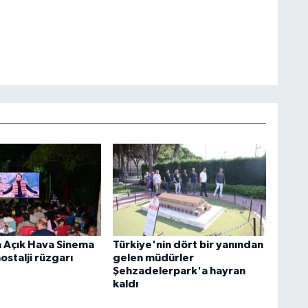
 Açık Hava Sinema
Türkiye'nin dört bir yanından
ostalji rüzgarı
gelen müdürler
Şehzadelerpark'a hayran
kaldı