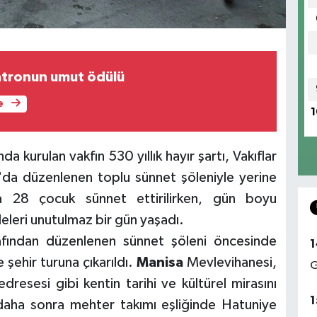
atronun umut ödülü
e
1
da kurulan vakfın 530 yıllık hayır şartı, Vakıflar
'da düzenlenen toplu sünnet şöleniyle yerine
da 28 çocuk sünnet ettirilirken, gün boyu
leleri unutulmaz bir gün yaşadı.
afından düzenlenen sünnet şöleni öncesinde
1
 şehir turuna çıkarıldı.
Manisa
Mevlevihanesi,
G
resesi gibi kentin tarihi ve kültürel mirasını
1
daha sonra mehter takımı eşliğinde Hatuniye