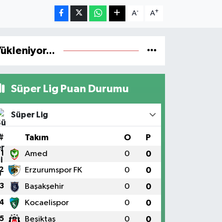
-
+
A
A
ükleniyor...
Süper Lig Puan Durumu
Süper Lig
#
Takım
O
P
1
Amed
0
0
2
Erzurumspor FK
0
0
3
Başakşehir
0
0
4
Kocaelispor
0
0
5
Beşiktaş
0
0