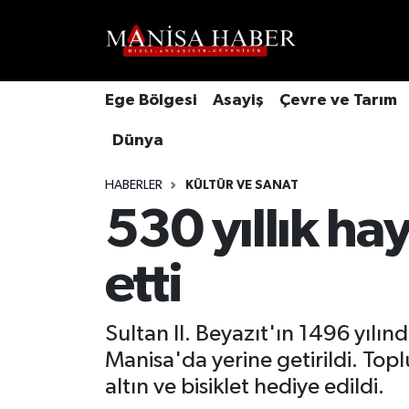
Hava Durumu
Ege Bölgesi
Asayiş
Çevre ve Tarım
Trafik Durumu
Dünya
Süper Lig Puan Durumu ve Fikstür
HABERLER
KÜLTÜR VE SANAT
Tüm Manşetler
530 yıllık h
Son Dakika Haberleri
etti
Haber Arşivi
Sultan II. Beyazıt'ın 1496 yılı
Manisa'da yerine getirildi. Top
altın ve bisiklet hediye edildi.