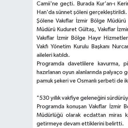
Camii'ne geçti. Burada Kur'an-ı Kerim
Han'da sünnet şöleni gerçekleştirildi.
Şölene Vakıflar İzmir Bölge Müdürü 
Müdürü Kuduret Gültaş, Vakıflar İzmi
Vakıflar İzmir Bölge Hayır Hizmetl
Vakfı Yönetim Kurulu Başkanı Nurcan
aileleri katıldı.
Programda davetlilere kavurma, pil
hazırlanan oyun alanlarında palyaço gö
pamuk şekeri ve Osmanlı şerbeti de ik
"530 yıllık vakfiye geleneğini sürdürü
Programda konuşan Vakıflar İzmir B
Müdürlüğü olarak ecdattan miras kala
getirmeye devam ettiklerini belirtti.