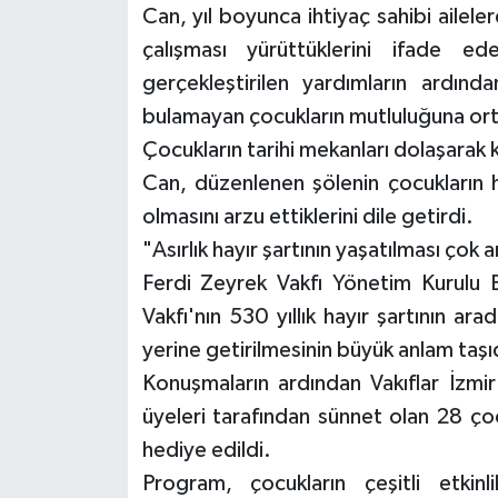
Can, yıl boyunca ihtiyaç sahibi ailel
çalışması yürüttüklerini ifade 
gerçekleştirilen yardımların ard
bulamayan çocukların mutluluğuna orta
Çocukların tarihi mekanları dolaşarak k
Can, düzenlenen şölenin çocukların h
olmasını arzu ettiklerini dile getirdi.
"Asırlık hayır şartının yaşatılması çok a
Ferdi Zeyrek Vakfı Yönetim Kurulu 
Vakfı'nın 530 yıllık hayır şartının ar
yerine getirilmesinin büyük anlam taşıd
Konuşmaların ardından Vakıflar İzm
üyeleri tarafından sünnet olan 28 çocu
hediye edildi.
Program, çocukların çeşitli etkinl