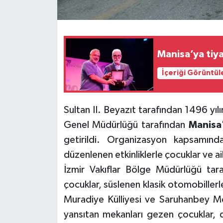
Manisa’ya tiy
İçeriği Görüntül
Sultan II. Beyazıt tarafından 1496 yılın
Genel Müdürlüğü tarafından
Manisa
getirildi. Organizasyon kapsamın
düzenlenen etkinliklerle çocuklar ve ai
İzmir Vakıflar Bölge Müdürlüğü tar
çocuklar, süslenen klasik otomobillerle
Muradiye Külliyesi ve Saruhanbey Med
yansıtan mekanları gezen çocuklar, 