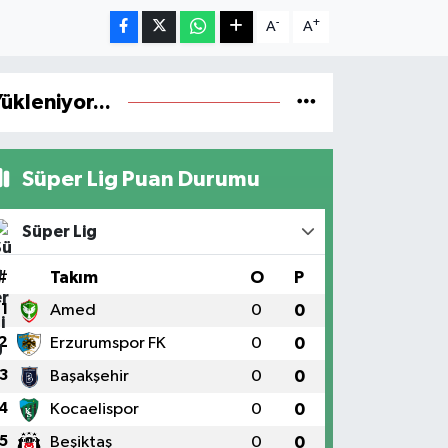
-
+
A
A
ükleniyor...
Süper Lig Puan Durumu
Süper Lig
#
Takım
O
P
1
Amed
0
0
2
Erzurumspor FK
0
0
3
Başakşehir
0
0
4
Kocaelispor
0
0
5
Beşiktaş
0
0