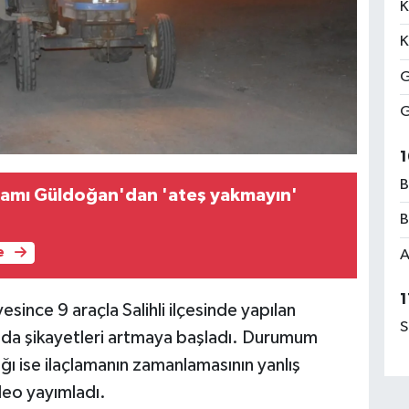
K
K
G
G
1
B
kamı Güldoğan'dan 'ateş yakmayın'
B
e
A
1
ince 9 araçla Salihli ilçesinde yapılan
S
ında şikayetleri artmaya başladı. Durumum
ığı ise ilaçlamanın zamanlamasının yanlış
deo yayımladı.