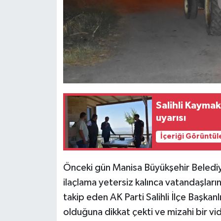
Salihli Kayma
uyarısı
İçeriği Görüntül
Önceki gün Manisa Büyükşehir Belediyes
ilaçlama yetersiz kalınca vatandaşlar
takip eden AK Parti Salihli İlçe Başkanl
olduğuna dikkat çekti ve mizahi bir vi