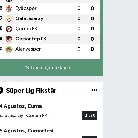
6
Eyüpspor
0
0
7
Galatasaray
0
0
8
Çorum FK
0
0
9
Gaziantep FK
0
0
0
Alanyaspor
0
0
Detaylar için tıklayın
Süper Lig Fikstür
4 Ağustos, Cuma
alatasaray - Çorum FK
21:30
5 Ağustos, Cumartesi