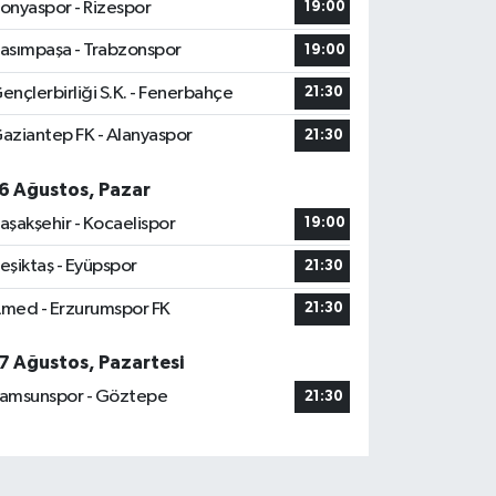
onyaspor - Rizespor
19:00
asımpaşa - Trabzonspor
19:00
ençlerbirliği S.K. - Fenerbahçe
21:30
aziantep FK - Alanyaspor
21:30
6 Ağustos, Pazar
aşakşehir - Kocaelispor
19:00
eşiktaş - Eyüpspor
21:30
med - Erzurumspor FK
21:30
7 Ağustos, Pazartesi
amsunspor - Göztepe
21:30