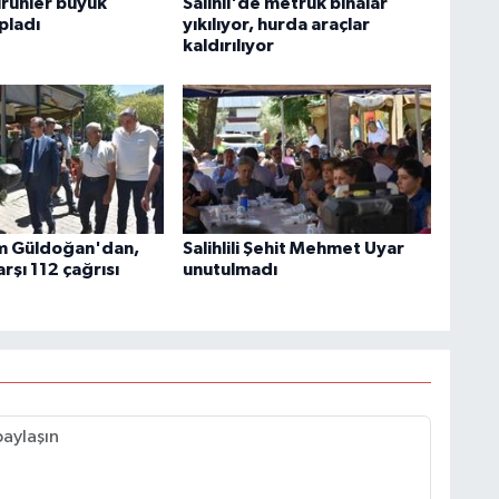
ürünler büyük
Salihli'de metruk binalar
pladı
yıkılıyor, hurda araçlar
kaldırılıyor
 Güldoğan'dan,
Salihlili Şehit Mehmet Uyar
rşı 112 çağrısı
unutulmadı