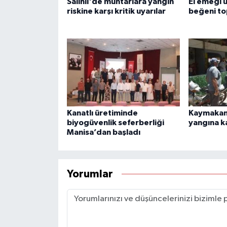
Salihli'de muhtarlara yangın
El emeği 
riskine karşı kritik uyarılar
beğeni to
Kanatlı üretiminde
Kaymakam
biyogüvenlik seferberliği
yangına ka
Manisa’dan başladı
Yorumlar