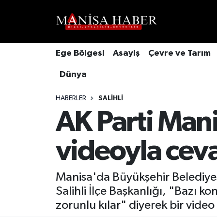
Hava Durumu
Ege Bölgesi
Asayiş
Çevre ve Tarım
Trafik Durumu
Dünya
Süper Lig Puan Durumu ve Fikstür
HABERLER
SALIHLI
Tüm Manşetler
AK Parti Man
Son Dakika Haberleri
videoyla cev
Haber Arşivi
Manisa'da Büyükşehir Belediyesi
Salihli İlçe Başkanlığı, "Bazı ko
zorunlu kılar" diyerek bir video 