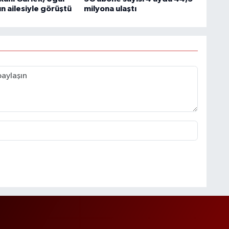
 ailesiyle görüştü
milyona ulaştı