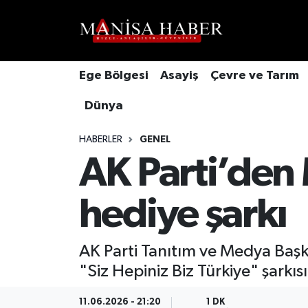
Hava Durumu
Ege Bölgesi
Asayiş
Çevre ve Tarım
Trafik Durumu
Dünya
Süper Lig Puan Durumu ve Fikstür
HABERLER
GENEL
Tüm Manşetler
AK Parti’den M
Son Dakika Haberleri
hediye şarkı
Haber Arşivi
AK Parti Tanıtım ve Medya Başk
"Siz Hepiniz Biz Türkiye" şarkısı
11.06.2026 - 21:20
1 DK