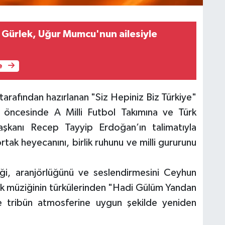
 Gürlek, Uğur Mumcu'nun ailesiyle
e
tarafından hazırlanan "Siz Hepiniz Biz Türkiye"
 öncesinde A Milli Futbol Takımına ve Türk
aşkanı Recep Tayyip Erdoğan’ın talimatıyla
rtak heyecanını, birlik ruhunu ve milli gururunu
diği, aranjörlüğünü ve seslendirmesini Ceyhun
halk müziğinin türkülerinden "Hadi Gülüm Yandan
e tribün atmosferine uygun şekilde yeniden