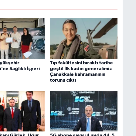
yükşehir
Tıp fakültesini bıraktı tarihe
’ne Sağlıklı İşyeri
geçti! İlk kadın generalimiz
ı
Çanakkale kahramanının
torunu çıktı
kanı Gürlek, Uğur
5G abone sayısı 4 ayda 44,5