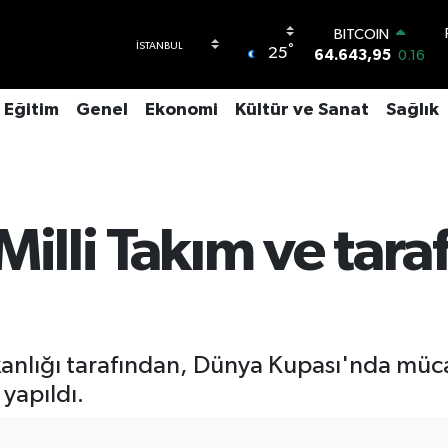
BITCOIN
°
25
64.643,95
0.16
DOLAR
47,6006
0.06
Eğitim
Genel
Ekonomi
Kültür ve Sanat
Sağlık
EURO
55,0250
0.02
STERLİN
64,2398
0.2
GRAM ALTIN
6500.87
0.12
illi Takım ve taraf
BİST100
13.799
70
anlığı tarafından, Dünya Kupası'nda mücad
 yapıldı.