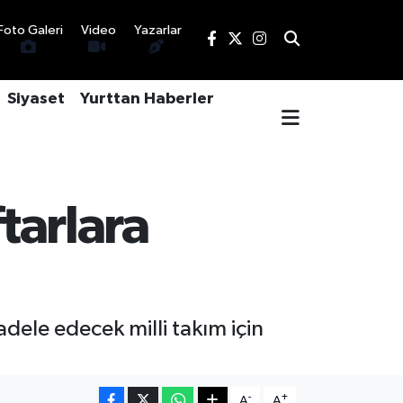
Foto Galeri
Video
Yazarlar
Siyaset
Yurttan Haberler
tarlara
ele edecek milli takım için
-
+
A
A