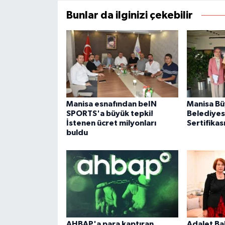
Bunlar da ilginizi çekebilir
Manisa esnafından beIN
Manisa Bü
SPORTS'a büyük tepki!
Belediyesi
İstenen ücret milyonları
Sertifikas
buldu
AHBAP'a para kaptıran
Adalet Ba