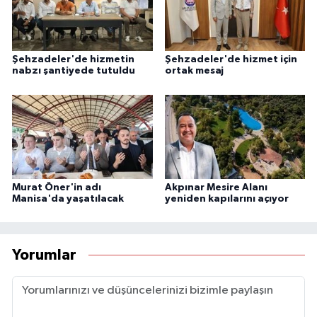
Şehzadeler'de hizmetin
Şehzadeler'de hizmet için
nabzı şantiyede tutuldu
ortak mesaj
Murat Öner'in adı
Akpınar Mesire Alanı
Manisa'da yaşatılacak
yeniden kapılarını açıyor
Yorumlar