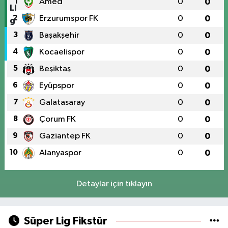
1
Amed
0
0
2
Erzurumspor FK
0
0
3
Başakşehir
0
0
4
Kocaelispor
0
0
5
Beşiktaş
0
0
6
Eyüpspor
0
0
7
Galatasaray
0
0
8
Çorum FK
0
0
9
Gaziantep FK
0
0
10
Alanyaspor
0
0
Detaylar için tıklayın
Süper Lig Fikstür