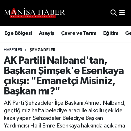
Hava Durumu
Ege Bölgesi
Asayiş
Çevre ve Tarım
Eğitim
Ge
Trafik Durumu
HABERLER
ŞEHZADELER
Süper Lig Puan Durumu ve Fikstür
AK Partili Nalband'tan,
Tüm Manşetler
Başkan Şimşek'e Esenkaya
çıkışı: "Emanetçi Misiniz,
Son Dakika Haberleri
Başkan mı?"
Haber Arşivi
AK Parti Şehzadeler İlçe Başkanı Ahmet Nalband,
geçtiğimiz hafta belediye aracı ile alkollü şekilde
kaza yapan Şehzadeler Belediye Başkan
Yardımcısı Halil Emre Esenkaya hakkında açıklama