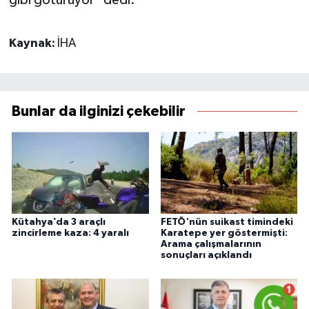
Kaynak:
İHA
Bunlar da ilginizi çekebilir
Kütahya’da 3 araçlı
FETÖ'nün suikast timindeki
zincirleme kaza: 4 yaralı
Karatepe yer göstermişti:
Arama çalışmalarının
sonuçları açıklandı