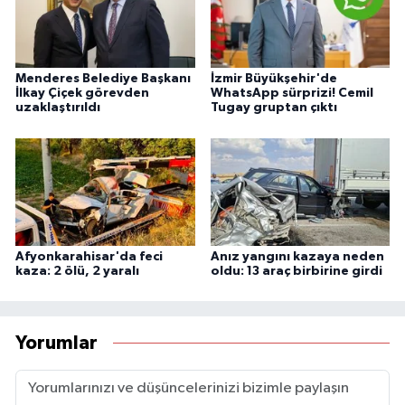
Menderes Belediye Başkanı
İzmir Büyükşehir'de
İlkay Çiçek görevden
WhatsApp sürprizi! Cemil
uzaklaştırıldı
Tugay gruptan çıktı
Afyonkarahisar'da feci
Anız yangını kazaya neden
kaza: 2 ölü, 2 yaralı
oldu: 13 araç birbirine girdi
Yorumlar