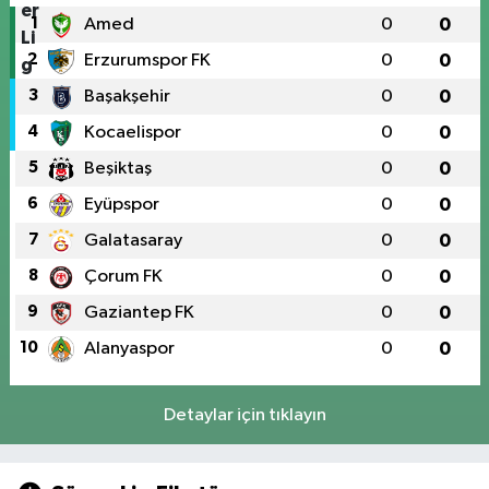
1
Amed
0
0
2
Erzurumspor FK
0
0
3
Başakşehir
0
0
4
Kocaelispor
0
0
5
Beşiktaş
0
0
6
Eyüpspor
0
0
7
Galatasaray
0
0
8
Çorum FK
0
0
9
Gaziantep FK
0
0
10
Alanyaspor
0
0
Detaylar için tıklayın