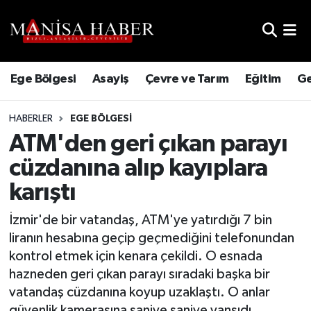
Hava Durumu
Ege Bölgesi
Asayiş
Çevre ve Tarım
Eğitim
Ge
Trafik Durumu
HABERLER
EGE BÖLGESI
Süper Lig Puan Durumu ve Fikstür
ATM'den geri çıkan parayı
Tüm Manşetler
cüzdanına alıp kayıplara
karıştı
Son Dakika Haberleri
İzmir'de bir vatandaş, ATM'ye yatırdığı 7 bin
Haber Arşivi
liranın hesabına geçip geçmediğini telefonundan
kontrol etmek için kenara çekildi. O esnada
hazneden geri çıkan parayı sıradaki başka bir
vatandaş cüzdanına koyup uzaklaştı. O anlar
güvenlik kamerasına saniye saniye yansıdı.