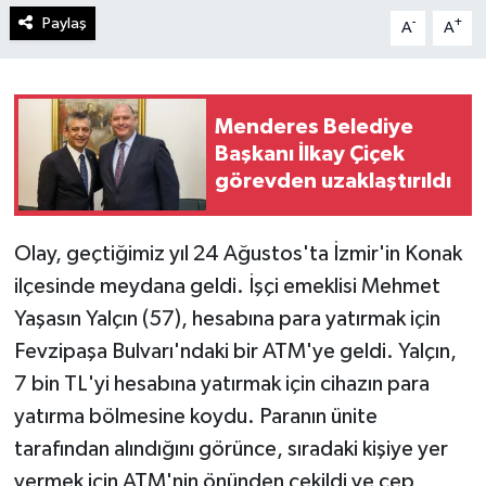
Paylaş
-
+
A
A
Menderes Belediye
Başkanı İlkay Çiçek
görevden uzaklaştırıldı
Olay, geçtiğimiz yıl 24 Ağustos'ta İzmir'in Konak
ilçesinde meydana geldi. İşçi emeklisi Mehmet
Yaşasın Yalçın (57), hesabına para yatırmak için
Fevzipaşa Bulvarı'ndaki bir ATM'ye geldi. Yalçın,
7 bin TL'yi hesabına yatırmak için cihazın para
yatırma bölmesine koydu. Paranın ünite
tarafından alındığını görünce, sıradaki kişiye yer
vermek için ATM'nin önünden çekildi ve cep