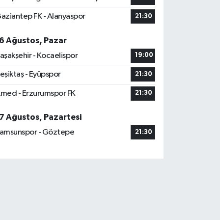
aziantep FK - Alanyaspor
21:30
6 Ağustos, Pazar
aşakşehir - Kocaelispor
19:00
eşiktaş - Eyüpspor
21:30
med - Erzurumspor FK
21:30
7 Ağustos, Pazartesi
amsunspor - Göztepe
21:30