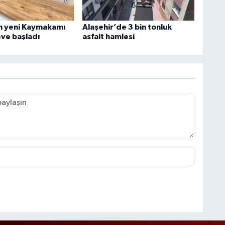
in yeni Kaymakamı
Alaşehir’de 3 bin tonluk
ve başladı
asfalt hamlesi