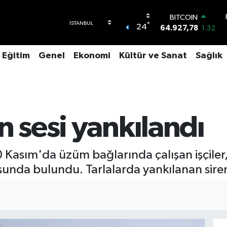
BITCOIN
64.927,78
1.32
°
24
DOLAR
47,5971
0.05
EURO
Eğitim
Genel
Ekonomi
Kültür ve Sanat
Sağlık
55,1336
0.18
STERLİN
64,2534
0.22
GRAM ALTIN
6527.85
0.54
BİST100
n sesi yankılandı
13.703
11
 Kasım'da üzüm bağlarında çalışan işçiler, 
unda bulundu. Tarlalarda yankılanan siren 