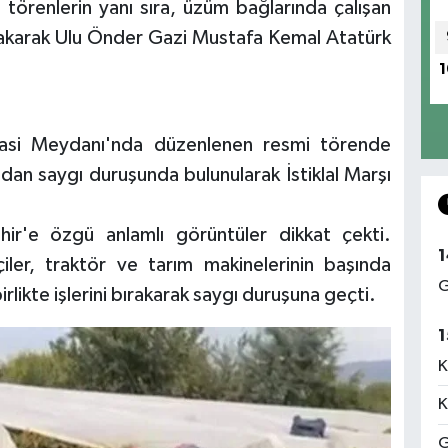
 törenlerin yanı sıra, üzüm bağlarında çalışan
ırakarak Ulu Önder Gazi Mustafa Kemal Atatürk
1
asi Meydanı'nda düzenlenen resmi törende
ndan saygı duruşunda bulunularak İstiklal Marşı
ir'e özgü anlamlı görüntüler dikkat çekti.
1
iler, traktör ve tarım makinelerinin başında
G
birlikte işlerini bırakarak saygı duruşuna geçti.
1
K
K
G