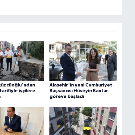
küzcüoğlu'ndan
Alaşehir’in yeni Cumhuriyet
arifiyle işçilere
Başsavcısı Hüseyin Kantar
a
göreve başladı