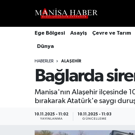
Hava Durumu
Ege Bölgesi
Asayiş
Çevre ve Tarım
Trafik Durumu
Dünya
Süper Lig Puan Durumu ve Fikstür
HABERLER
ALAŞEHIR
Tüm Manşetler
Bağlarda sire
Son Dakika Haberleri
Manisa'nın Alaşehir ilçesinde 10
bırakarak Atatürk'e saygı duruş
Haber Arşivi
10.11.2025 - 11:02
10.11.2025 - 11:03
YAYINLANMA
GÜNCELLEME