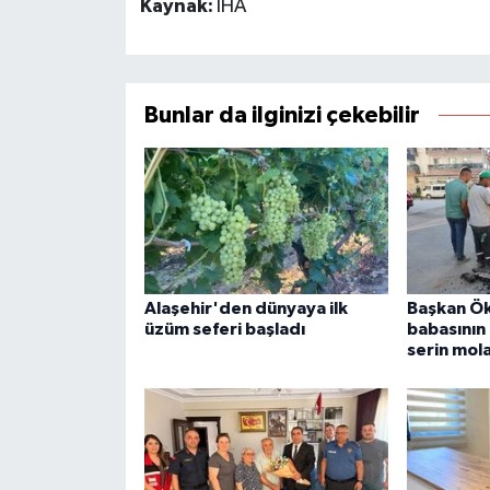
Kaynak:
İHA
Bunlar da ilginizi çekebilir
Alaşehir'den dünyaya ilk
Başkan Ö
üzüm seferi başladı
babasının t
serin mol