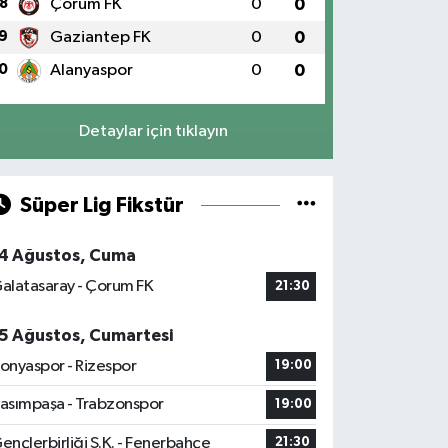
8
Çorum FK
0
0
9
Gaziantep FK
0
0
0
Alanyaspor
0
0
Detaylar için tıklayın
Süper Lig Fikstür
4 Ağustos, Cuma
alatasaray - Çorum FK
21:30
5 Ağustos, Cumartesi
onyaspor - Rizespor
19:00
asımpaşa - Trabzonspor
19:00
ençlerbirliği S.K. - Fenerbahçe
21:30