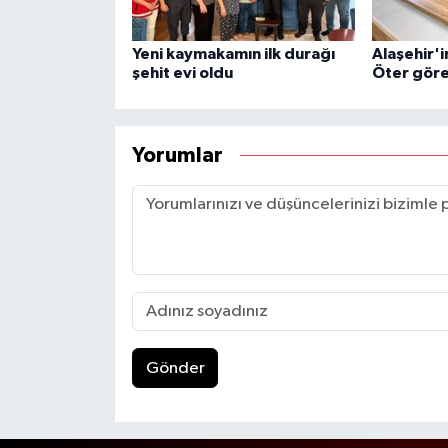
Yeni kaymakamın ilk durağı
Alaşehir'
şehit evi oldu
Öter göre
Yorumlar
Gönder