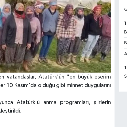
G
1
B
B
A
1
S
ren vatandaşlar, Atatürk'ün "en büyük eserim
her 10 Kasım'da olduğu gibi minnet duygularını
unca Atatürk'ü anma programları, şiirlerin
eştirildi.