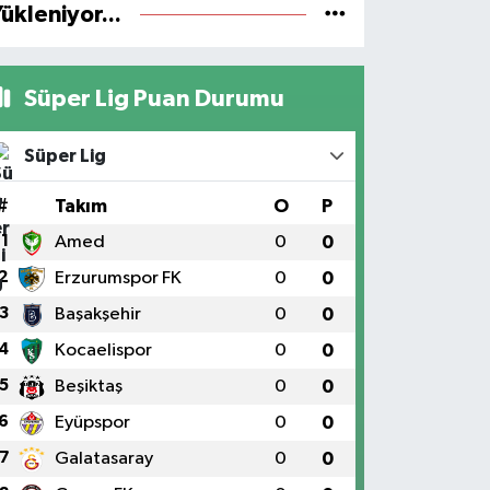
ükleniyor...
Süper Lig Puan Durumu
Süper Lig
#
Takım
O
P
1
Amed
0
0
2
Erzurumspor FK
0
0
3
Başakşehir
0
0
4
Kocaelispor
0
0
5
Beşiktaş
0
0
6
Eyüpspor
0
0
7
Galatasaray
0
0