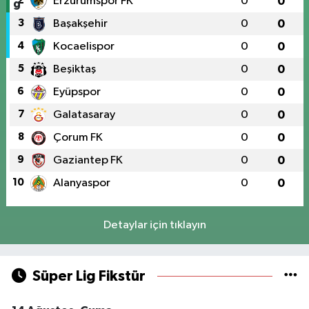
2
Erzurumspor FK
0
0
3
Başakşehir
0
0
4
Kocaelispor
0
0
5
Beşiktaş
0
0
6
Eyüpspor
0
0
7
Galatasaray
0
0
8
Çorum FK
0
0
9
Gaziantep FK
0
0
10
Alanyaspor
0
0
Detaylar için tıklayın
Süper Lig Fikstür