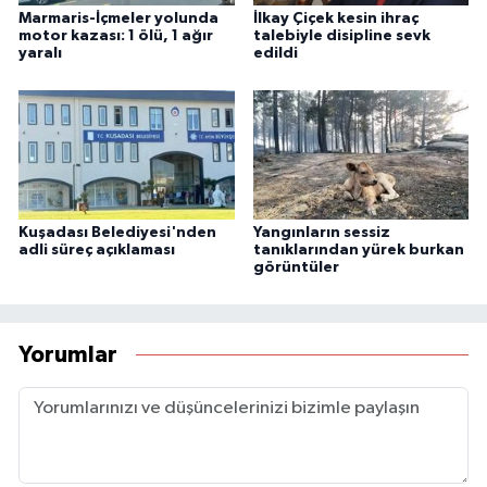
Marmaris-İçmeler yolunda
İlkay Çiçek kesin ihraç
motor kazası: 1 ölü, 1 ağır
talebiyle disipline sevk
yaralı
edildi
Kuşadası Belediyesi'nden
Yangınların sessiz
adli süreç açıklaması
tanıklarından yürek burkan
görüntüler
Yorumlar