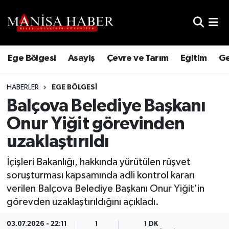
Hava Durumu
Ege Bölgesi
Asayiş
Çevre ve Tarım
Eğitim
Ge
Trafik Durumu
HABERLER
EGE BÖLGESI
Süper Lig Puan Durumu ve Fikstür
Balçova Belediye Başkanı
Tüm Manşetler
Onur Yiğit görevinden
uzaklaştırıldı
Son Dakika Haberleri
İçişleri Bakanlığı, hakkında yürütülen rüşvet
Haber Arşivi
soruşturması kapsamında adli kontrol kararı
verilen Balçova Belediye Başkanı Onur Yiğit'in
görevden uzaklaştırıldığını açıkladı.
03.07.2026 - 22:11
1
1 DK