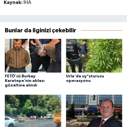
Kaynak:
İHA
Bunlar da ilginizi çekebilir
FETÖ’cü Burkay
Urla'da uy*şturucu
Karatepe’nin ablası
operasyonu
gözaltına alındı