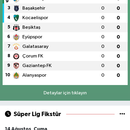
3
Başakşehir
0
0
4
Kocaelispor
0
0
5
Beşiktaş
0
0
6
Eyüpspor
0
0
7
Galatasaray
0
0
8
Çorum FK
0
0
9
Gaziantep FK
0
0
10
Alanyaspor
0
0
Detaylar için tıklayın
Süper Lig Fikstür
14 Ağustos, Cuma