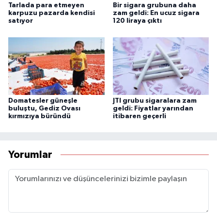
Tarlada para etmeyen
Bir sigara grubuna daha
karpuzu pazarda kendisi
zam geldi: En ucuz sigara
satıyor
120 liraya çıktı
Domatesler güneşle
JTI grubu sigaralara zam
buluştu, Gediz Ovası
geldi: Fiyatlar yarından
kırmızıya büründü
itibaren geçerli
Yorumlar