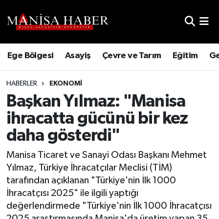
Hava Durumu
Ege Bölgesi
Asayiş
Çevre ve Tarım
Eğitim
Ge
Trafik Durumu
HABERLER
EKONOMI
Süper Lig Puan Durumu ve Fikstür
Başkan Yılmaz: "Manisa
Tüm Manşetler
ihracatta gücünü bir kez
daha gösterdi"
Son Dakika Haberleri
Manisa Ticaret ve Sanayi Odası Başkanı Mehmet
Haber Arşivi
Yılmaz, Türkiye İhracatçılar Meclisi (TİM)
tarafından açıklanan "Türkiye'nin İlk 1000
İhracatçısı 2025" ile ilgili yaptığı
değerlendirmede "Türkiye'nin İlk 1000 İhracatçısı
2025 araştırmasında Manisa'da üretim yapan 35