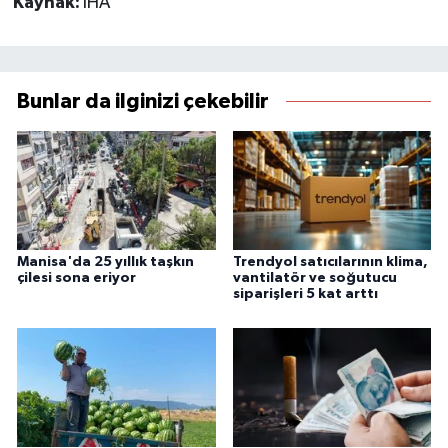
Kaynak:
İHA
Bunlar da ilginizi çekebilir
Manisa'da 25 yıllık taşkın
Trendyol satıcılarının klima,
çilesi sona eriyor
vantilatör ve soğutucu
siparişleri 5 kat arttı