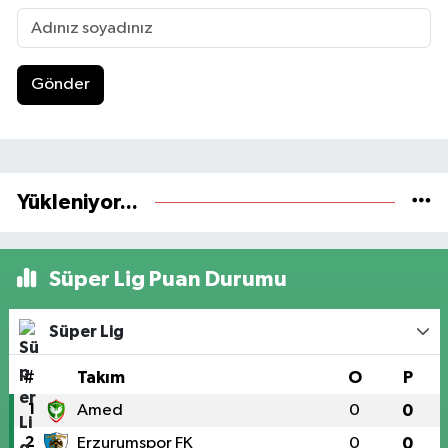
Gönder
Yükleniyor...
Süper Lig Puan Durumu
Süper Lig
#
Takım
O
P
1
Amed
0
0
2
Erzurumspor FK
0
0