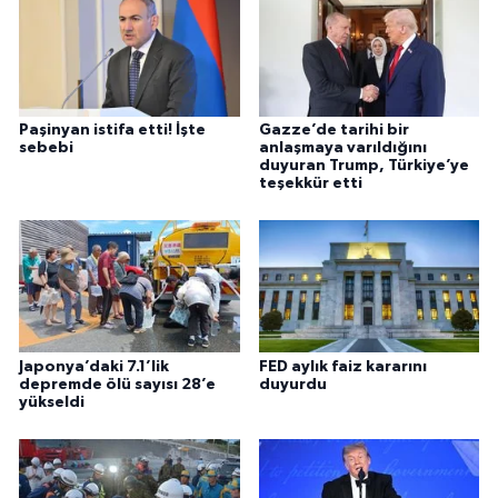
Paşinyan istifa etti! İşte
Gazze’de tarihi bir
sebebi
anlaşmaya varıldığını
duyuran Trump, Türkiye’ye
teşekkür etti
Japonya’daki 7.1’lik
FED aylık faiz kararını
depremde ölü sayısı 28’e
duyurdu
yükseldi