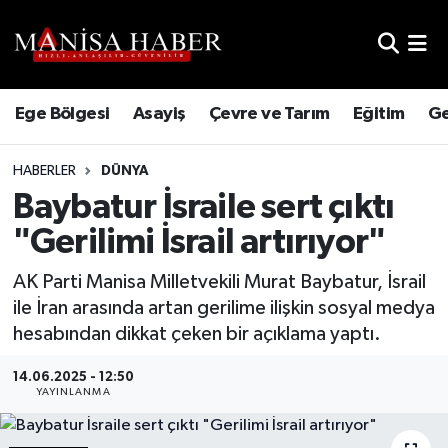
Hava Durumu
Ege Bölgesi
Asayiş
Çevre ve Tarım
Eğitim
Ge
Trafik Durumu
HABERLER
DÜNYA
Süper Lig Puan Durumu ve Fikstür
Baybatur İsraile sert çıktı
Tüm Manşetler
"Gerilimi İsrail artırıyor"
Son Dakika Haberleri
AK Parti Manisa Milletvekili Murat Baybatur, İsrail
ile İran arasında artan gerilime ilişkin sosyal medya
Haber Arşivi
hesabından dikkat çeken bir açıklama yaptı.
14.06.2025 - 12:50
YAYINLANMA