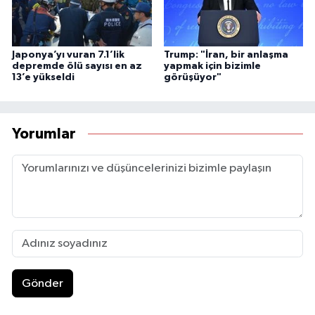
Japonya’yı vuran 7.1’lik
Trump: "İran, bir anlaşma
depremde ölü sayısı en az
yapmak için bizimle
13’e yükseldi
görüşüyor"
Yorumlar
Gönder