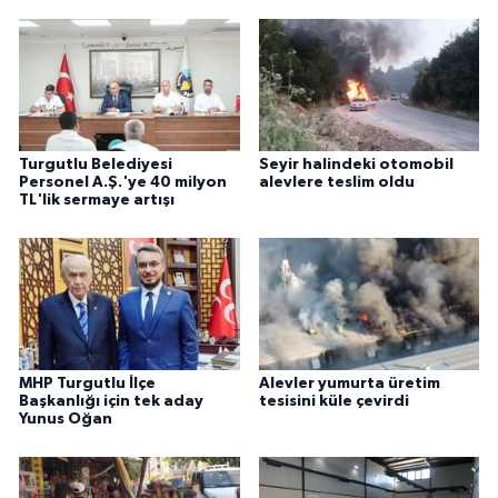
Turgutlu Belediyesi
Seyir halindeki otomobil
Personel A.Ş.'ye 40 milyon
alevlere teslim oldu
TL'lik sermaye artışı
MHP Turgutlu İlçe
Alevler yumurta üretim
Başkanlığı için tek aday
tesisini küle çevirdi
Yunus Oğan