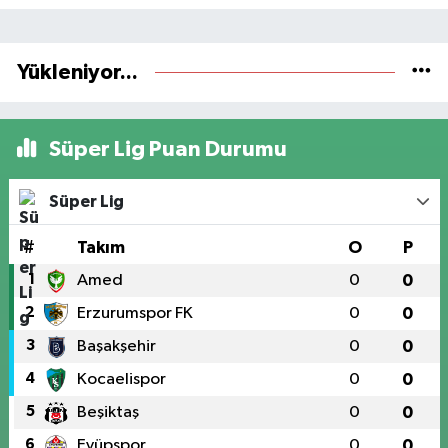
Yükleniyor...
Süper Lig Puan Durumu
Süper Lig
#
Takım
O
P
1
Amed
0
0
2
Erzurumspor FK
0
0
3
Başakşehir
0
0
4
Kocaelispor
0
0
5
Beşiktaş
0
0
6
Eyüpspor
0
0