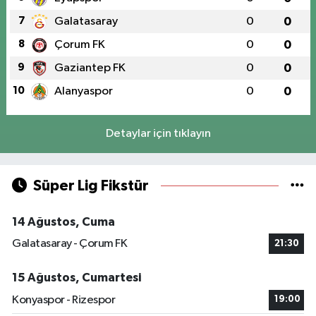
7
Galatasaray
0
0
8
Çorum FK
0
0
9
Gaziantep FK
0
0
10
Alanyaspor
0
0
Detaylar için tıklayın
Süper Lig Fikstür
14 Ağustos, Cuma
Galatasaray - Çorum FK
21:30
15 Ağustos, Cumartesi
Konyaspor - Rizespor
19:00