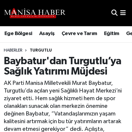
Hava Durumu
Ege Bölgesi
Asayiş
Çevre ve Tarım
Eğitim
Ge
Trafik Durumu
HABERLER
TURGUTLU
Süper Lig Puan Durumu ve Fikstür
Baybatur'dan Turgutlu’ya
Tüm Manşetler
Sağlık Yatırımı Müjdesi
Son Dakika Haberleri
AK Parti Manisa Milletvekili Murat Baybatur,
Turgutlu’da açılan yeni Sağlıklı Hayat Merkezi’ni
Haber Arşivi
ziyaret etti. Hem sağlık hizmeti hem de spor
olanakları sunacak olan merkezin önemine
değinen Baybatur, “Vatandaşlarımızın yaşam
kalitesini artırmak için bu tür yatırımların artarak
devam etmesi gerekiyor” dedi. Açılışta,