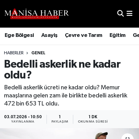
Hava Durumu
Ege Bölgesi
Asayiş
Çevre ve Tarım
Eğitim
Ge
Trafik Durumu
HABERLER
GENEL
Süper Lig Puan Durumu ve Fikstür
Bedelli askerlik ne kadar
Tüm Manşetler
oldu?
Son Dakika Haberleri
Bedelli askerlik ücreti ne kadar oldu? Memur
maaşlarına gelen zam ile birlikte bedelli askerlik
Haber Arşivi
472 bin 653 TL oldu.
03.07.2026 - 10:50
1
1 DK
YAYINLANMA
PAYLAŞIM
OKUNMA SÜRESI