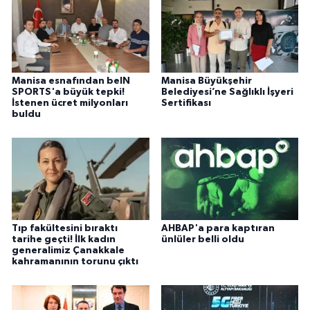
Manisa esnafından beIN
Manisa Büyükşehir
SPORTS'a büyük tepki!
Belediyesi’ne Sağlıklı İşyeri
İstenen ücret milyonları
Sertifikası
buldu
Tıp fakültesini bıraktı
AHBAP'a para kaptıran
tarihe geçti! İlk kadın
ünlüler belli oldu
generalimiz Çanakkale
kahramanının torunu çıktı