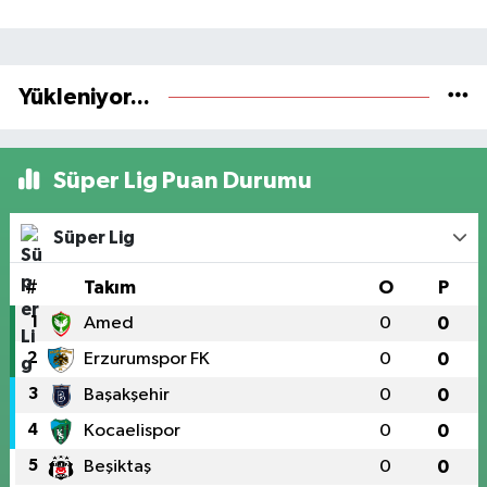
Yükleniyor...
Süper Lig Puan Durumu
Süper Lig
#
Takım
O
P
1
Amed
0
0
2
Erzurumspor FK
0
0
3
Başakşehir
0
0
4
Kocaelispor
0
0
5
Beşiktaş
0
0