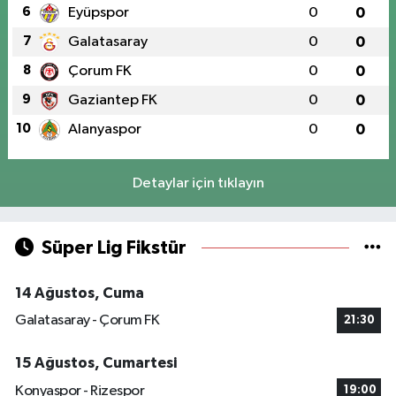
6
Eyüpspor
0
0
7
Galatasaray
0
0
8
Çorum FK
0
0
9
Gaziantep FK
0
0
10
Alanyaspor
0
0
Detaylar için tıklayın
Süper Lig Fikstür
14 Ağustos, Cuma
Galatasaray - Çorum FK
21:30
15 Ağustos, Cumartesi
Konyaspor - Rizespor
19:00