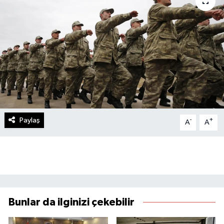
Paylaş
-
+
A
A
Bunlar da ilginizi çekebilir