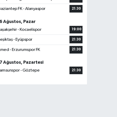
aziantep FK - Alanyaspor
21:30
6 Ağustos, Pazar
aşakşehir - Kocaelispor
19:00
eşiktaş - Eyüpspor
21:30
med - Erzurumspor FK
21:30
7 Ağustos, Pazartesi
amsunspor - Göztepe
21:30