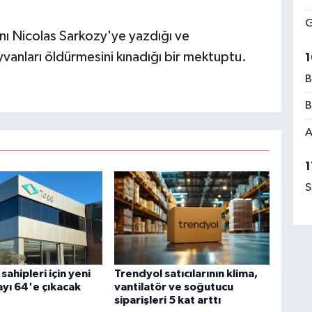
G
nı Nicolas Sarkozy'ye yazdığı ve
vanları öldürmesini kınadığı bir mektuptu.
1
B
B
A
1
S
ahipleri için yeni
Trendyol satıcılarının klima,
yı 64'e çıkacak
vantilatör ve soğutucu
siparişleri 5 kat arttı