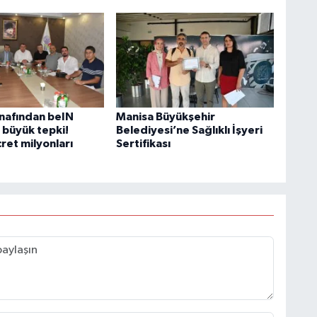
nafından beIN
Manisa Büyükşehir
büyük tepki!
Belediyesi’ne Sağlıklı İşyeri
ret milyonları
Sertifikası