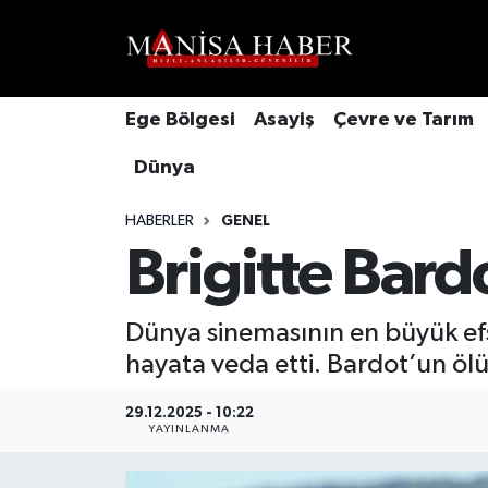
Hava Durumu
Ege Bölgesi
Asayiş
Çevre ve Tarım
Trafik Durumu
Dünya
Süper Lig Puan Durumu ve Fikstür
HABERLER
GENEL
Tüm Manşetler
Brigitte Bard
Son Dakika Haberleri
Dünya sinemasının en büyük efs
hayata veda etti. Bardot’un ölü
Haber Arşivi
29.12.2025 - 10:22
YAYINLANMA