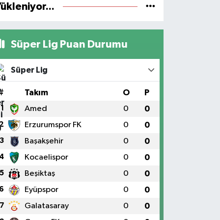
ükleniyor...
Süper Lig Puan Durumu
Süper Lig
#
Takım
O
P
1
Amed
0
0
2
Erzurumspor FK
0
0
3
Başakşehir
0
0
4
Kocaelispor
0
0
5
Beşiktaş
0
0
6
Eyüpspor
0
0
7
Galatasaray
0
0