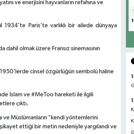
ayatını ve enerjisini hayvanların refahına ve
1
 1934'te Paris'te varlıklı bir ailede dünyaya
da dahil olmak üzere Fransız sinemasının
 1950'lerde cinsel özgürlüğün sembolü haline
1
G
de İslam ve #MeToo hareketi ile ilgili
1
tlere çıktı.
K
ı ve Müslümanların "kendi yöntemlerini
K
ikayet ettiği bir metin nedeniyle yargılandı ve
G