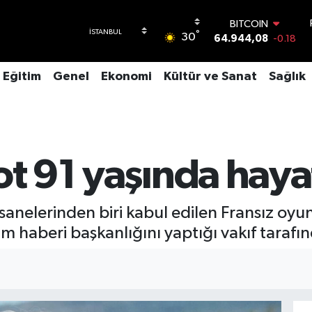
BITCOIN
°
30
64.944,08
-0.18
DOLAR
47,7436
0.18
Eğitim
Genel
Ekonomi
Kültür ve Sanat
Sağlık
EURO
55,2510
0.32
STERLİN
64,4811
0.38
GRAM ALTIN
6660.55
0.03
ot 91 yaşında haya
BİST100
13.779
-14
anelerinden biri kabul edilen Fransız oyun
m haberi başkanlığını yaptığı vakıf taraf