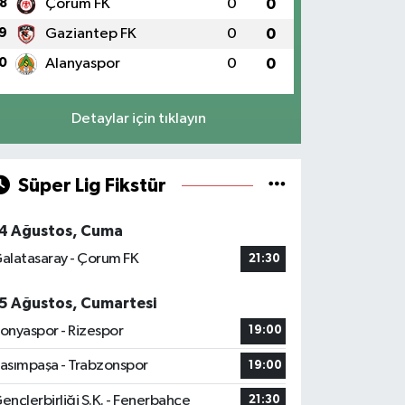
8
Çorum FK
0
0
9
Gaziantep FK
0
0
0
Alanyaspor
0
0
Detaylar için tıklayın
Süper Lig Fikstür
4 Ağustos, Cuma
alatasaray - Çorum FK
21:30
5 Ağustos, Cumartesi
onyaspor - Rizespor
19:00
asımpaşa - Trabzonspor
19:00
ençlerbirliği S.K. - Fenerbahçe
21:30