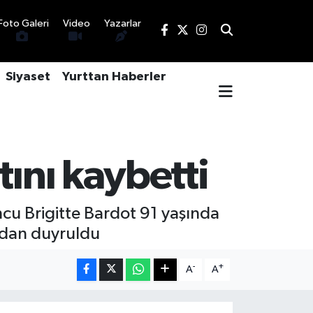
Foto Galeri
Video
Yazarlar
Siyaset
Yurttan Haberler
tını kaybetti
cu Brigitte Bardot 91 yaşında
ından duyruldu
-
+
A
A