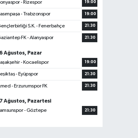
onyaspor - Rizespor
19:00
asımpaşa - Trabzonspor
19:00
ençlerbirliği S.K. - Fenerbahçe
21:30
aziantep FK - Alanyaspor
21:30
6 Ağustos, Pazar
aşakşehir - Kocaelispor
19:00
eşiktaş - Eyüpspor
21:30
med - Erzurumspor FK
21:30
7 Ağustos, Pazartesi
amsunspor - Göztepe
21:30