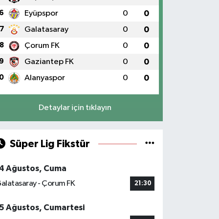
6
Eyüpspor
0
0
7
Galatasaray
0
0
8
Çorum FK
0
0
9
Gaziantep FK
0
0
0
Alanyaspor
0
0
Detaylar için tıklayın
Süper Lig Fikstür
4 Ağustos, Cuma
alatasaray - Çorum FK
21:30
5 Ağustos, Cumartesi