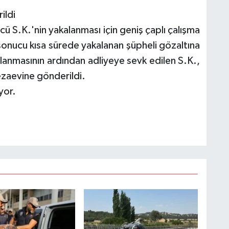
ildi
ü S.K.'nin yakalanması için geniş çaplı çalışma
bi sonucu kısa sürede yakalanan şüpheli gözaltına
mlanmasının ardından adliyeye sevk edilen S.K.,
ezaevine gönderildi.
yor.