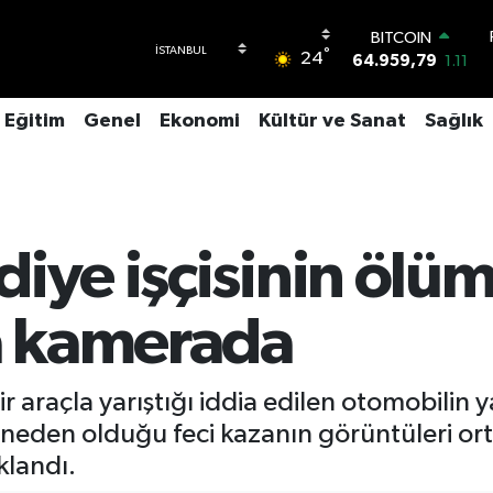
BITCOIN
°
24
64.959,79
1.11
DOLAR
47,7436
0.18
Eğitim
Genel
Ekonomi
Kültür ve Sanat
Sağlık
EURO
55,2510
0.32
STERLİN
64,4811
0.38
GRAM ALTIN
6660.55
0.03
diye işçisinin öl
BİST100
13.779
-14
za kamerada
ir araçla yarıştığı iddia edilen otomobilin 
eden olduğu feci kazanın görüntüleri ort
klandı.