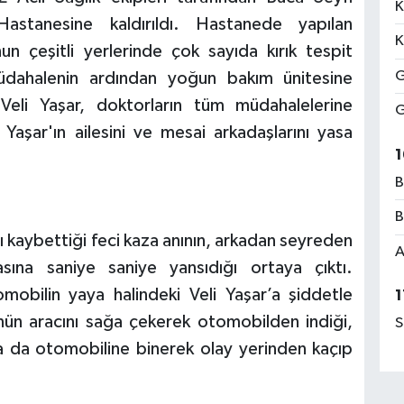
K
stanesine kaldırıldı. Hastanede yapılan
K
n çeşitli yerlerinde çok sayıda kırık tespit
G
 müdahalenin ardından yoğun bakım ünitesine
Veli Yaşar, doktorların tüm müdahalelerine
G
Yaşar'ın ailesini ve mesai arkadaşlarını yasa
1
B
B
ı kaybettiği feci kaza anının, arkadan seyreden
A
ına saniye saniye yansıdığı ortaya çıktı.
mobilin yaya halindeki Veli Yaşar’a şiddetle
1
nün aracını sağa çekerek otomobilden indiği,
S
nra da otomobiline binerek olay yerinden kaçıp