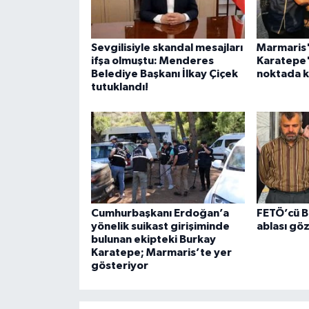
Sevgilisiyle skandal mesajları
Marmaris'
ifşa olmuştu: Menderes
Karatepe'
Belediye Başkanı İlkay Çiçek
noktada ke
tutuklandı!
Cumhurbaşkanı Erdoğan’a
FETÖ’cü B
yönelik suikast girişiminde
ablası göz
bulunan ekipteki Burkay
Karatepe; Marmaris’te yer
gösteriyor