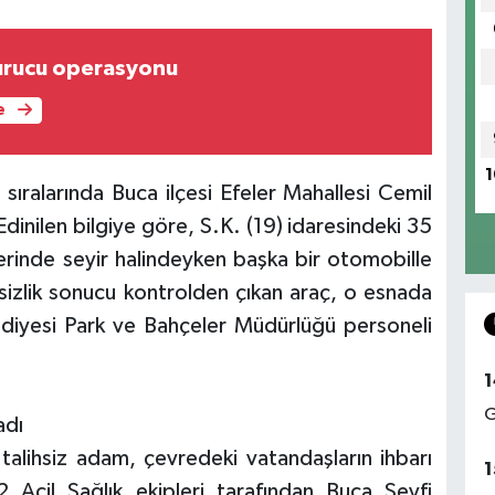
urucu operasyonu
e
1
ıralarında Buca ilçesi Efeler Mahallesi Cemil
nilen bilgiye göre, S.K. (19) idaresindeki 35
rinde seyir halindeyken başka bir otomobille
tsizlik sonucu kontrolden çıkan araç, o esnada
diyesi Park ve Bahçeler Müdürlüğü personeli
1
G
adı
talihsiz adam, çevredeki vatandaşların ihbarı
1
 Acil Sağlık ekipleri tarafından Buca Seyfi