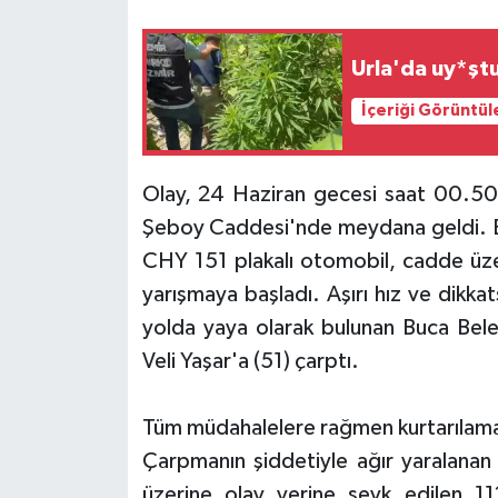
Urla'da uy*şt
İçeriği Görüntül
Olay, 24 Haziran gecesi saat 00.50 s
Şeboy Caddesi'nde meydana geldi. Edi
CHY 151 plakalı otomobil, cadde üze
yarışmaya başladı. Aşırı hız ve dikka
yolda yaya olarak bulunan Buca Bele
Veli Yaşar'a (51) çarptı.
Tüm müdahalelere rağmen kurtarılam
Çarpmanın şiddetiyle ağır yaralanan 
üzerine olay yerine sevk edilen 112