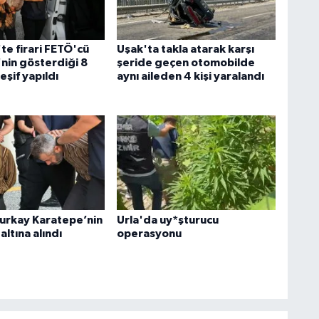
te firari FETÖ'cü
Uşak'ta takla atarak karşı
nin gösterdiği 8
şeride geçen otomobilde
şif yapıldı
aynı aileden 4 kişi yaralandı
urkay Karatepe’nin
Urla'da uy*şturucu
altına alındı
operasyonu