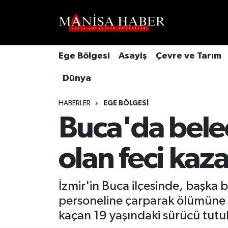
Hava Durumu
Ege Bölgesi
Asayiş
Çevre ve Tarım
Trafik Durumu
Dünya
Süper Lig Puan Durumu ve Fikstür
HABERLER
EGE BÖLGESI
Tüm Manşetler
Buca'da bele
Son Dakika Haberleri
olan feci ka
Haber Arşivi
İzmir'in Buca ilçesinde, başka b
personeline çarparak ölümüne n
kaçan 19 yaşındaki sürücü tutu