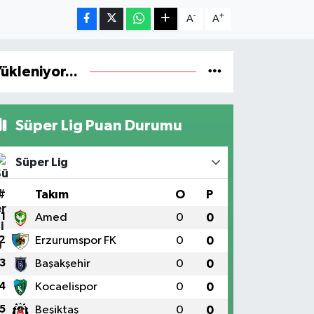
-
+
A
A
ükleniyor...
Süper Lig Puan Durumu
Süper Lig
#
Takım
O
P
1
Amed
0
0
2
Erzurumspor FK
0
0
3
Başakşehir
0
0
4
Kocaelispor
0
0
5
Beşiktaş
0
0