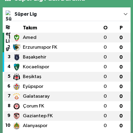
Süper Lig
#
Takım
O
P
1
Amed
0
0
2
Erzurumspor FK
0
0
3
Başakşehir
0
0
4
Kocaelispor
0
0
5
Beşiktaş
0
0
6
Eyüpspor
0
0
7
Galatasaray
0
0
8
Çorum FK
0
0
9
Gaziantep FK
0
0
10
Alanyaspor
0
0