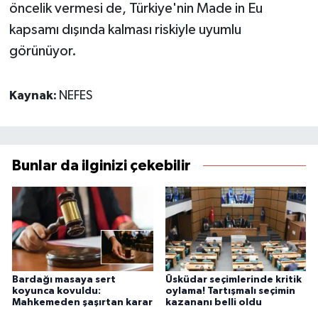
öncelik vermesi de, Türkiye'nin Made in Eu
kapsamı dışında kalması riskiyle uyumlu
görünüyor.
Kaynak:
NEFES
Bunlar da ilginizi çekebilir
Bardağı masaya sert
Üsküdar seçimlerinde kritik
koyunca kovuldu:
oylama! Tartışmalı seçimin
Mahkemeden şaşırtan karar
kazananı belli oldu