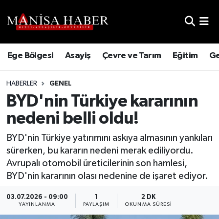
Hava Durumu
Ege Bölgesi
Asayiş
Çevre ve Tarım
Eğitim
Ge
Trafik Durumu
HABERLER
GENEL
Süper Lig Puan Durumu ve Fikstür
BYD'nin Türkiye kararının
Tüm Manşetler
nedeni belli oldu!
Son Dakika Haberleri
BYD'nin Türkiye yatırımını askıya almasının yankıları
sürerken, bu kararın nedeni merak ediliyordu.
Haber Arşivi
Avrupalı otomobil üreticilerinin son hamlesi,
BYD'nin kararının olası nedenine de işaret ediyor.
03.07.2026 - 09:00
1
2 DK
YAYINLANMA
PAYLAŞIM
OKUNMA SÜRESI