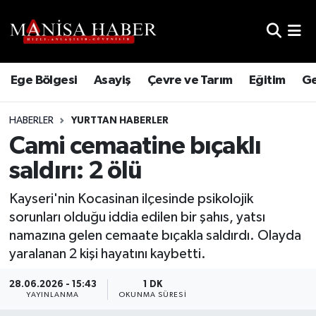
Hava Durumu
Ege Bölgesi
Asayiş
Çevre ve Tarım
Eğitim
Ge
Trafik Durumu
HABERLER
YURTTAN HABERLER
Süper Lig Puan Durumu ve Fikstür
Cami cemaatine bıçaklı
Tüm Manşetler
saldırı: 2 ölü
Son Dakika Haberleri
Kayseri'nin Kocasinan ilçesinde psikolojik
sorunları olduğu iddia edilen bir şahıs, yatsı
Haber Arşivi
namazına gelen cemaate bıçakla saldırdı. Olayda
yaralanan 2 kişi hayatını kaybetti.
28.06.2026 - 15:43
1 DK
YAYINLANMA
OKUNMA SÜRESI