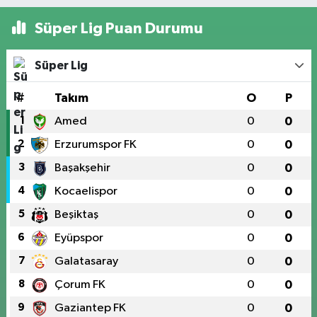
Süper Lig Puan Durumu
Süper Lig
#
Takım
O
P
1
Amed
0
0
2
Erzurumspor FK
0
0
3
Başakşehir
0
0
4
Kocaelispor
0
0
5
Beşiktaş
0
0
6
Eyüpspor
0
0
7
Galatasaray
0
0
8
Çorum FK
0
0
9
Gaziantep FK
0
0