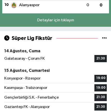
10
Alanyaspor
0
0
Detaylar için tıklayın
Süper Lig Fikstür
14 Ağustos, Cuma
Galatasaray - Çorum FK
21:30
15 Ağustos, Cumartesi
Konyaspor - Rizespor
19:00
Kasımpaşa - Trabzonspor
19:00
Gençlerbirliği S.K. - Fenerbahçe
21:30
Gaziantep FK - Alanyaspor
21:30