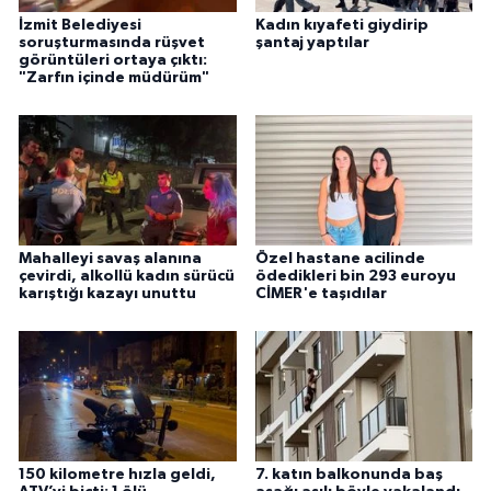
İzmit Belediyesi
Kadın kıyafeti giydirip
soruşturmasında rüşvet
şantaj yaptılar
görüntüleri ortaya çıktı:
"Zarfın içinde müdürüm"
Mahalleyi savaş alanına
Özel hastane acilinde
çevirdi, alkollü kadın sürücü
ödedikleri bin 293 euroyu
karıştığı kazayı unuttu
CİMER'e taşıdılar
150 kilometre hızla geldi,
7. katın balkonunda baş