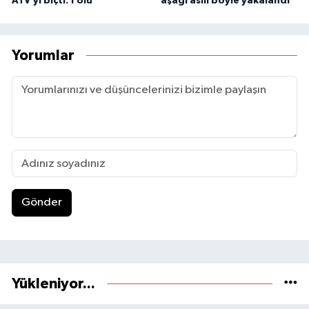
ATV’yi biçti: 1 ölü
aşağı asılı böyle yakalandı
Yorumlar
Gönder
Yükleniyor...