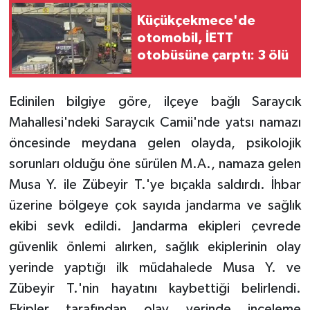
Küçükçekmece'de
otomobil, İETT
otobüsüne çarptı: 3 ölü
Edinilen bilgiye göre, ilçeye bağlı Saraycık
Mahallesi'ndeki Saraycık Camii'nde yatsı namazı
öncesinde meydana gelen olayda, psikolojik
sorunları olduğu öne sürülen M.A., namaza gelen
Musa Y. ile Zübeyir T.'ye bıçakla saldırdı. İhbar
üzerine bölgeye çok sayıda jandarma ve sağlık
ekibi sevk edildi. Jandarma ekipleri çevrede
güvenlik önlemi alırken, sağlık ekiplerinin olay
yerinde yaptığı ilk müdahalede Musa Y. ve
Zübeyir T.'nin hayatını kaybettiği belirlendi.
Ekipler tarafından olay yerinde inceleme