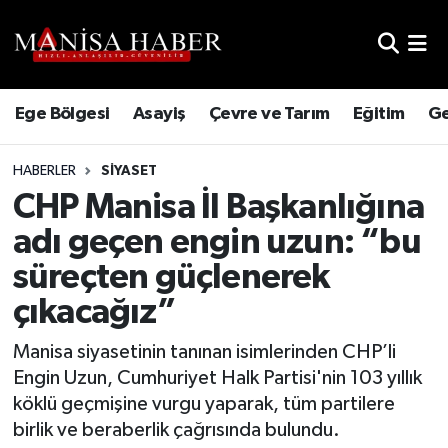
Hava Durumu
Ege Bölgesi
Asayiş
Çevre ve Tarım
Eğitim
Ge
Trafik Durumu
HABERLER
SIYASET
Süper Lig Puan Durumu ve Fikstür
CHP Manisa İl Başkanlığına
Tüm Manşetler
adı geçen engin uzun: “bu
süreçten güçlenerek
Son Dakika Haberleri
çıkacağız”
Haber Arşivi
Manisa siyasetinin tanınan isimlerinden CHP’li
Engin Uzun, Cumhuriyet Halk Partisi'nin 103 yıllık
köklü geçmişine vurgu yaparak, tüm partilere
birlik ve beraberlik çağrısında bulundu.