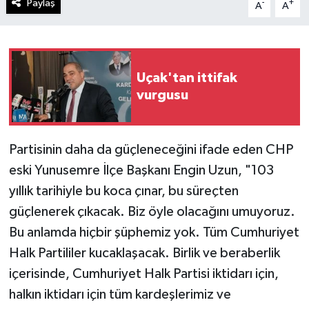
Paylaş
-
+
A
A
Uçak'tan ittifak
vurgusu
Partisinin daha da güçleneceğini ifade eden CHP
eski Yunusemre İlçe Başkanı Engin Uzun, "103
yıllık tarihiyle bu koca çınar, bu süreçten
güçlenerek çıkacak. Biz öyle olacağını umuyoruz.
Bu anlamda hiçbir şüphemiz yok. Tüm Cumhuriyet
Halk Partililer kucaklaşacak. Birlik ve beraberlik
içerisinde, Cumhuriyet Halk Partisi iktidarı için,
halkın iktidarı için tüm kardeşlerimiz ve