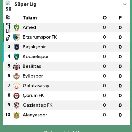
Süper Lig
#
Takım
O
P
1
Amed
0
0
2
Erzurumspor FK
0
0
3
Başakşehir
0
0
4
Kocaelispor
0
0
5
Beşiktaş
0
0
6
Eyüpspor
0
0
7
Galatasaray
0
0
8
Çorum FK
0
0
9
Gaziantep FK
0
0
10
Alanyaspor
0
0