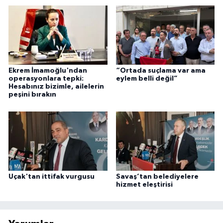
Ekrem İmamoğlu'ndan
“Ortada suçlama var ama
operasyonlara tepki:
eylem belli değil”
Hesabınız bizimle, ailelerin
peşini bırakın
Uçak'tan ittifak vurgusu
Savaş’tan belediyelere
hizmet eleştirisi