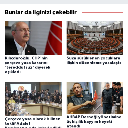
Bunlar da ilginizi çekebilir
Kılıçdaroğlu, CHP'nin
Suça sürüklenen çocuklara
çerçeve yasa kararını
ilişkin düzenleme yasalaştı
'tereddütsüz' diyerek
açıkladı
AHBAP Derneği yönetimine
Çerçeve yasa olarak bilinen
üç kişilik kayyım heyeti
teklif Adalet
atandı