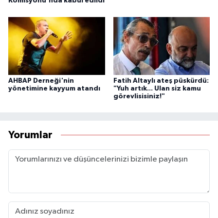
Komisyonu'nda kabul edildi
AHBAP Derneği'nin
Fatih Altaylı ateş püskürdü:
yönetimine kayyum atandı
"Yuh artık... Ulan siz kamu
görevlisisiniz!"
Yorumlar