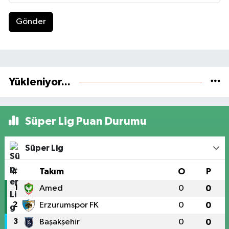
Gönder
Yükleniyor...
Süper Lig Puan Durumu
Süper Lig
#
Takım
O
P
1
Amed
0
0
2
Erzurumspor FK
0
0
3
Başakşehir
0
0