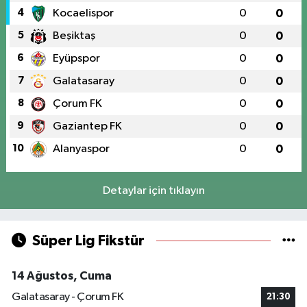
4
Kocaelispor
0
0
5
Beşiktaş
0
0
6
Eyüpspor
0
0
7
Galatasaray
0
0
8
Çorum FK
0
0
9
Gaziantep FK
0
0
10
Alanyaspor
0
0
Detaylar için tıklayın
Süper Lig Fikstür
14 Ağustos, Cuma
Galatasaray - Çorum FK
21:30