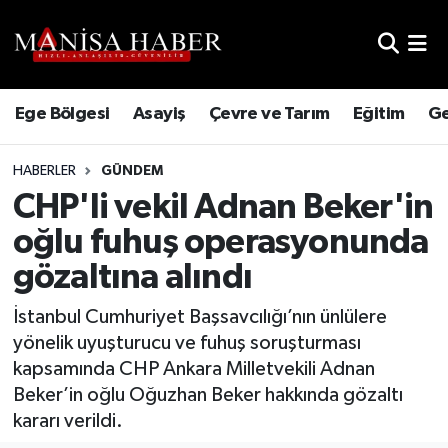
Hava Durumu
Ege Bölgesi
Asayiş
Çevre ve Tarım
Eğitim
Ge
Trafik Durumu
HABERLER
GÜNDEM
Süper Lig Puan Durumu ve Fikstür
CHP'li vekil Adnan Beker'in
Tüm Manşetler
oğlu fuhuş operasyonunda
gözaltına alındı
Son Dakika Haberleri
İstanbul Cumhuriyet Başsavcılığı’nın ünlülere
Haber Arşivi
yönelik uyuşturucu ve fuhuş soruşturması
kapsamında CHP Ankara Milletvekili Adnan
Beker’in oğlu Oğuzhan Beker hakkında gözaltı
kararı verildi.