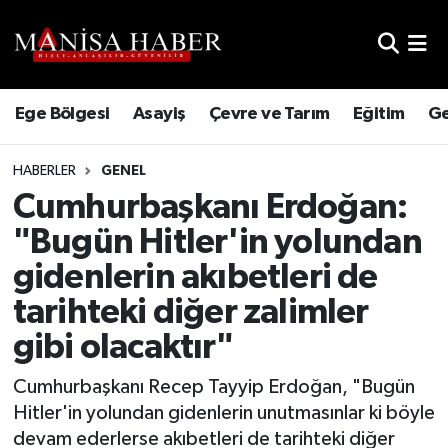
Hava Durumu
Ege Bölgesi
Asayiş
Çevre ve Tarım
Eğitim
Ge
Trafik Durumu
HABERLER
GENEL
Süper Lig Puan Durumu ve Fikstür
Cumhurbaşkanı Erdoğan:
Tüm Manşetler
"Bugün Hitler'in yolundan
gidenlerin akıbetleri de
Son Dakika Haberleri
tarihteki diğer zalimler
Haber Arşivi
gibi olacaktır"
Cumhurbaşkanı Recep Tayyip Erdoğan, "Bugün
Hitler'in yolundan gidenlerin unutmasınlar ki böyle
devam ederlerse akıbetleri de tarihteki diğer