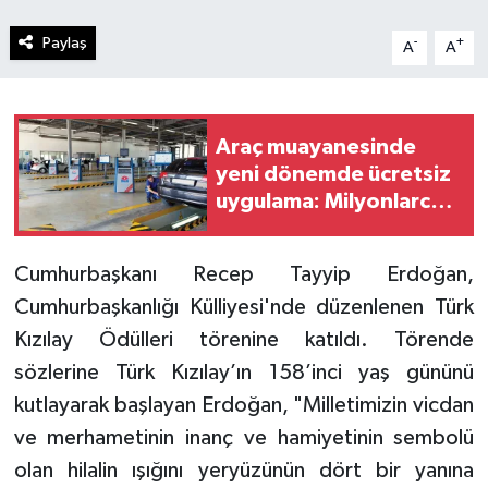
Paylaş
-
+
A
A
Araç muayanesinde
yeni dönemde ücretsiz
uygulama: Milyonlarca
sürücüyü ilgilendiriyor
Cumhurbaşkanı Recep Tayyip Erdoğan,
Cumhurbaşkanlığı Külliyesi'nde düzenlenen Türk
Kızılay Ödülleri törenine katıldı. Törende
sözlerine Türk Kızılay’ın 158’inci yaş gününü
kutlayarak başlayan Erdoğan, "Milletimizin vicdan
ve merhametinin inanç ve hamiyetinin sembolü
olan hilalin ışığını yeryüzünün dört bir yanına