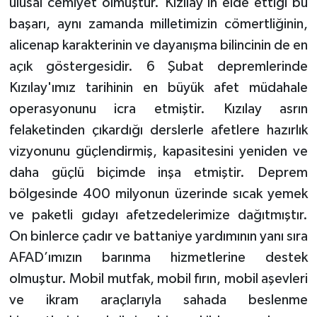
ulusal cemiyet olmuştur. Kızılay'ın elde ettiği bu
başarı, aynı zamanda milletimizin cömertliğinin,
alicenap karakterinin ve dayanışma bilincinin de en
açık göstergesidir. 6 Şubat depremlerinde
Kızılay'ımız tarihinin en büyük afet müdahale
operasyonunu icra etmiştir. Kızılay asrın
felaketinden çıkardığı derslerle afetlere hazırlık
vizyonunu güçlendirmiş, kapasitesini yeniden ve
daha güçlü biçimde inşa etmiştir. Deprem
bölgesinde 400 milyonun üzerinde sıcak yemek
ve paketli gıdayı afetzedelerimize dağıtmıştır.
On binlerce çadır ve battaniye yardımının yanı sıra
AFAD’ımızın barınma hizmetlerine destek
olmuştur. Mobil mutfak, mobil fırın, mobil aşevleri
ve ikram araçlarıyla sahada beslenme