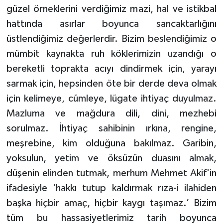
güzel örneklerini verdiğimiz mazi, hal ve istikbal
hattında asırlar boyunca sancaktarlığını
üstlendiğimiz değerlerdir. Bizim beslendiğimiz o
mümbit kaynakta ruh köklerimizin uzandığı o
bereketli toprakta acıyı dindirmek için, yarayı
sarmak için, hepsinden öte bir derde deva olmak
için kelimeye, cümleye, lügate ihtiyaç duyulmaz.
Mazluma ve mağdura dili, dini, mezhebi
sorulmaz. İhtiyaç sahibinin ırkına, rengine,
meşrebine, kim olduğuna bakılmaz. Garibin,
yoksulun, yetim ve öksüzün duasını almak,
düşenin elinden tutmak, merhum Mehmet Akif'in
ifadesiyle ‘hakkı tutup kaldırmak rıza-i ilahiden
başka hiçbir amaç, hiçbir kaygı taşımaz.’ Bizim
tüm bu hassasiyetlerimiz tarih boyunca