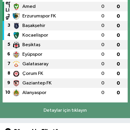
1
Amed
0
0
2
Erzurumspor FK
0
0
3
Başakşehir
0
0
4
Kocaelispor
0
0
5
Beşiktaş
0
0
6
Eyüpspor
0
0
7
Galatasaray
0
0
8
Çorum FK
0
0
9
Gaziantep FK
0
0
10
Alanyaspor
0
0
Detaylar için tıklayın