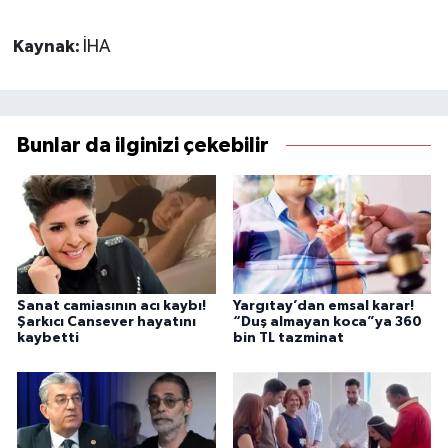
Kaynak:
İHA
Bunlar da ilginizi çekebilir
Sanat camiasının acı kaybı!
Yargıtay’dan emsal karar!
Şarkıcı Cansever hayatını
“Duş almayan koca”ya 360
kaybetti
bin TL tazminat