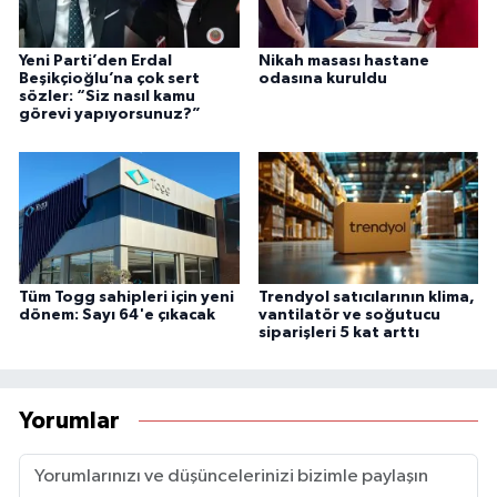
Yeni Parti’den Erdal
Nikah masası hastane
Beşikçioğlu’na çok sert
odasına kuruldu
sözler: “Siz nasıl kamu
görevi yapıyorsunuz?”
Tüm Togg sahipleri için yeni
Trendyol satıcılarının klima,
dönem: Sayı 64'e çıkacak
vantilatör ve soğutucu
siparişleri 5 kat arttı
Yorumlar