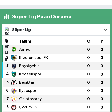
Süper Lig Puan Durumu
Süper Lig
#
Takım
O
P
1
Amed
0
0
2
Erzurumspor FK
0
0
3
Başakşehir
0
0
4
Kocaelispor
0
0
5
Beşiktaş
0
0
6
Eyüpspor
0
0
7
Galatasaray
0
0
8
Çorum FK
0
0