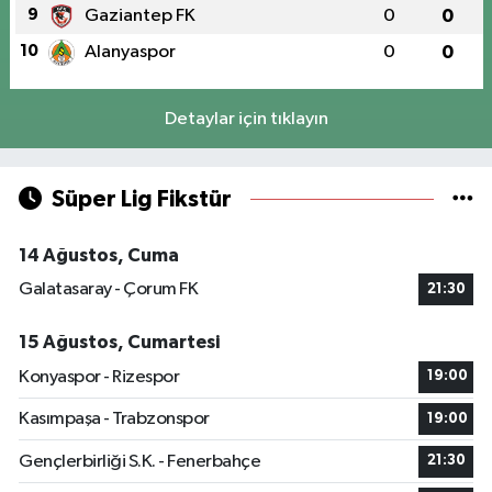
9
Gaziantep FK
0
0
10
Alanyaspor
0
0
Detaylar için tıklayın
Süper Lig Fikstür
14 Ağustos, Cuma
Galatasaray - Çorum FK
21:30
15 Ağustos, Cumartesi
Konyaspor - Rizespor
19:00
Kasımpaşa - Trabzonspor
19:00
Gençlerbirliği S.K. - Fenerbahçe
21:30