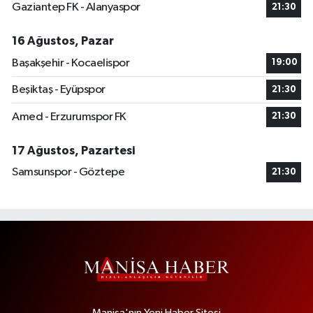
Gaziantep FK - Alanyaspor
21:30
16 Ağustos, Pazar
Başakşehir - Kocaelispor
19:00
Beşiktaş - Eyüpspor
21:30
Amed - Erzurumspor FK
21:30
17 Ağustos, Pazartesi
Samsunspor - Göztepe
21:30
Manisa'nın Yeni Haber Sitesi