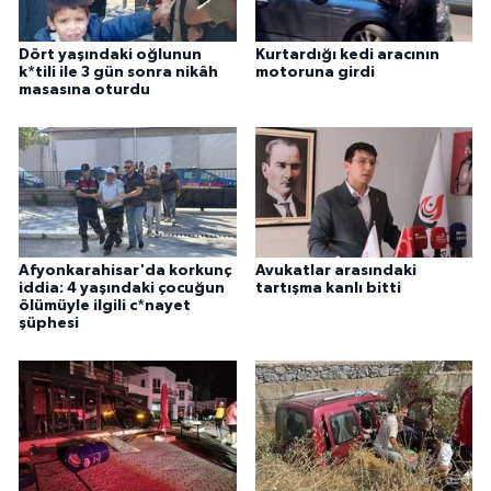
Dört yaşındaki oğlunun
Kurtardığı kedi aracının
k*tili ile 3 gün sonra nikâh
motoruna girdi
masasına oturdu
Afyonkarahisar'da korkunç
Avukatlar arasındaki
iddia: 4 yaşındaki çocuğun
tartışma kanlı bitti
ölümüyle ilgili c*nayet
şüphesi