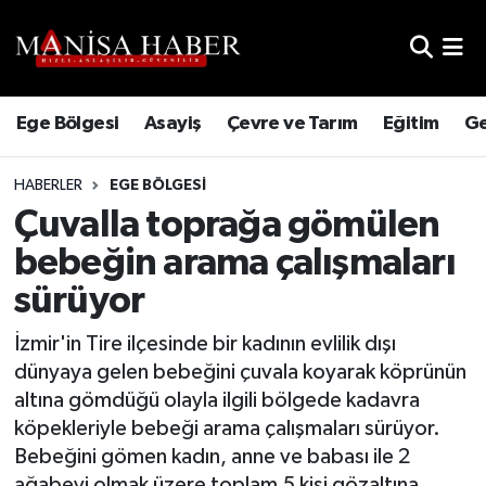
Hava Durumu
Ege Bölgesi
Asayiş
Çevre ve Tarım
Eğitim
Ge
Trafik Durumu
HABERLER
EGE BÖLGESI
Süper Lig Puan Durumu ve Fikstür
Çuvalla toprağa gömülen
Tüm Manşetler
bebeğin arama çalışmaları
sürüyor
Son Dakika Haberleri
İzmir'in Tire ilçesinde bir kadının evlilik dışı
Haber Arşivi
dünyaya gelen bebeğini çuvala koyarak köprünün
altına gömdüğü olayla ilgili bölgede kadavra
köpekleriyle bebeği arama çalışmaları sürüyor.
Bebeğini gömen kadın, anne ve babası ile 2
ağabeyi olmak üzere toplam 5 kişi gözaltına