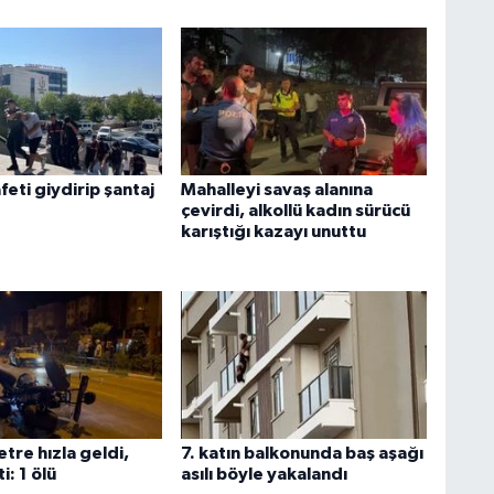
feti giydirip şantaj
Mahalleyi savaş alanına
çevirdi, alkollü kadın sürücü
karıştığı kazayı unuttu
tre hızla geldi,
7. katın balkonunda baş aşağı
i: 1 ölü
asılı böyle yakalandı