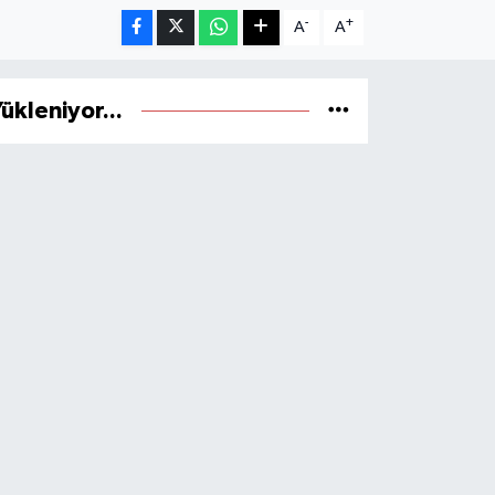
-
+
A
A
ükleniyor...