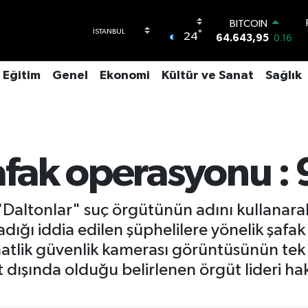
BITCOIN
°
24
64.643,95
0.16
DOLAR
47,6704
0
Eğitim
Genel
Ekonomi
Kültür ve Sanat
Sağlık
EURO
55,0406
-0.08
STERLİN
64,2143
0
GRAM ALTIN
6500.87
0.12
afak operasyonu : 
BİST100
13.799
70
Daltonlar" suç örgütünün adını kullanarak 
adığı iddia edilen şüphelilere yönelik şafak
atlik güvenlik kamerası görüntüsünün tek 
t dışında olduğu belirlenen örgüt lideri ha