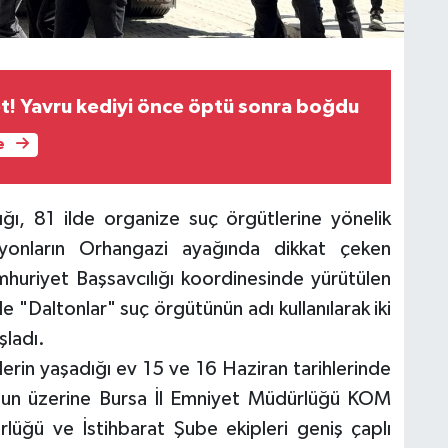
t! Yavru kediyi önce öptü sonra boğdu
e
ığı, 81 ilde organize suç örgütlerine yönelik
syonların Orhangazi ayağında dikkat çeken
huriyet Başsavcılığı koordinesinde yürütülen
e "Daltonlar" suç örgütünün adı kullanılarak iki
şladı.
in yaşadığı ev 15 ve 16 Haziran tarihlerinde
Bunun üzerine Bursa İl Emniyet Müdürlüğü KOM
üğü ve İstihbarat Şube ekipleri geniş çaplı