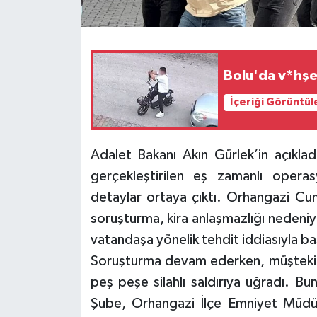
Bolu'da v*hşe
İçeriği Görüntül
Adalet Bakanı Akın Gürlek’in açıklad
gerçekleştirilen eş zamanlı opera
detaylar ortaya çıktı. Orhangazi Cum
soruşturma, kira anlaşmazlığı nedeniyl
vatandaşa yönelik tehdit iddiasıyla ba
Soruşturma devam ederken, müştekiler
peş peşe silahlı saldırıya uğradı. 
Şube, Orhangazi İlçe Emniyet Müdürl