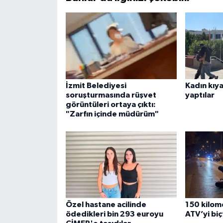
İzmit Belediyesi
Kadın kıya
soruşturmasında rüşvet
yaptılar
görüntüleri ortaya çıktı:
"Zarfın içinde müdürüm"
Özel hastane acilinde
150 kilome
ödedikleri bin 293 euroyu
ATV’yi biçt