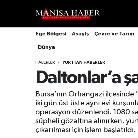
Hava Durumu
Ege Bölgesi
Asayiş
Çevre ve Tarım
Trafik Durumu
Dünya
Süper Lig Puan Durumu ve Fikstür
HABERLER
YURTTAN HABERLER
Tüm Manşetler
Daltonlar’a ş
Son Dakika Haberleri
Bursa’nın Orhangazi ilçesinde "
iki gün üst üste aynı evi kurşunl
Haber Arşivi
operasyon düzenlendi. 1080 sa
şüpheli gözaltına alınırken, yur
çıkarılması için işlem başlatıldı.