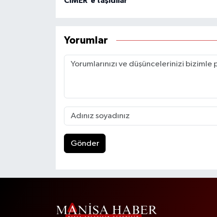
CİMER'e taşıdılar
Yorumlar
Gönder