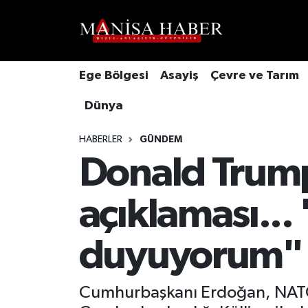
Hava Durumu
Ege Bölgesi
Asayiş
Çevre ve Tarım
Trafik Durumu
Dünya
Süper Lig Puan Durumu ve Fikstür
HABERLER
GÜNDEM
Tüm Manşetler
Donald Trum
Son Dakika Haberleri
açıklaması..
Haber Arşivi
duyuyorum"
Cumhurbaşkanı Erdoğan, NATO 