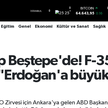
DOLAR
°
25
47,6006
0.06
EURO
55,0250
0.02
Eğitim
Genel
Ekonomi
Kültür ve Sanat
Sağlık
STERLİN
64,2398
0.2
GRAM ALTIN
6500.87
0.12
BİST100
13.799
70
p Beştepe'de! F-
BITCOIN
64.643,95
0.16
. "Erdoğan'a büyük
Zirvesi için Ankara'ya gelen ABD Başkan