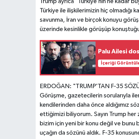
Trump ayrıca "Türkiye’nin ne kadar büy
Türkiye ile ilişkilerimizin hiç olmadığı
savunma, İran ve birçok konuyu görüş
üzerinde kesinlikle görüşüp konuştuğ
Palu Ailesi d
İçeriği Görüntül
ERDOĞAN: "TRUMP'TAN F-35 SÖZÜ
Görüşme, gazetecilerin sorularıyla ile
kendilerinden daha önce aldığımız söz
ettiğimizi biliyorum. Sayın Trump he
bizim için yeni bir konu değil ve bunu
uçağın da sözünü aldık. F-35 konusunda