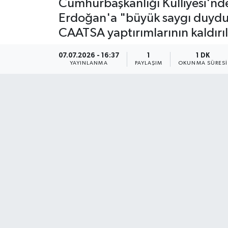
Cumhurbaşkanlığı Külliyesi'nde 
Erdoğan'a "büyük saygı duyduğu
CAATSA yaptırımlarının kaldırı
07.07.2026 - 16:37
1
1 DK
YAYINLANMA
PAYLAŞIM
OKUNMA SÜRESI