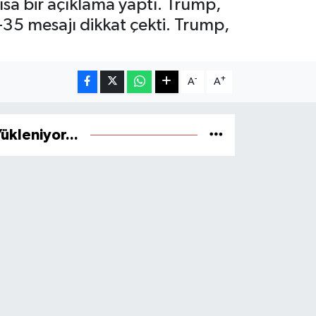
ısa bir açıklama yaptı. Trump,
35 mesajı dikkat çekti. Trump,
-
+
A
A
ükleniyor...