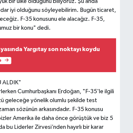
ük bir ülke olduğunu biliyoruz. Şu anda
 kadar iyi olduğunu söyleyebilirim. Bugün ticaret,
eceğiz. F-35 konusunu ele alacağız. F-35,
umuz bir konu" dedi.
osyasında Yargıtay son noktayı koydu
e
 ALDIK"
rlerken Cumhurbaşkanı Erdoğan, "F-35'le ilgili
ü geleceğe yönelik olumlu şekilde test
r zaman sözünün arkasındadır. F-35 konusu
 bizler Amerika ile daha önce görüştük ve biz 5
 bu Liderler Zirvesi’nden hayırlı bir karar