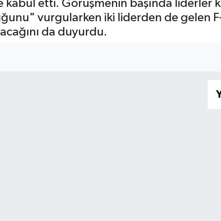
kabul etti. Görüşmenin başında liderler k
nu" vurgularken iki liderden de gelen F-
lacağını da duyurdu.
Y