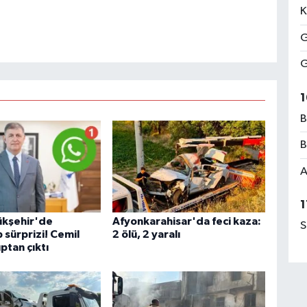
K
G
G
1
B
B
A
1
ükşehir'de
Afyonkarahisar'da feci kaza:
S
sürprizi! Cemil
2 ölü, 2 yaralı
ptan çıktı