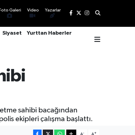
Foto Galeri
Video
Yazarlar
Siyaset
Yurttan Haberler
hibi
işletme sahibi bacağından
lis ekipleri çalışma başlattı.
-
+
A
A