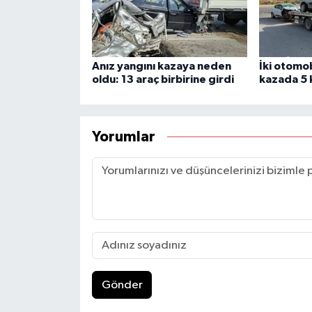
Anız yangını kazaya neden
İki otomob
oldu: 13 araç birbirine girdi
kazada 5 k
Yorumlar
Gönder