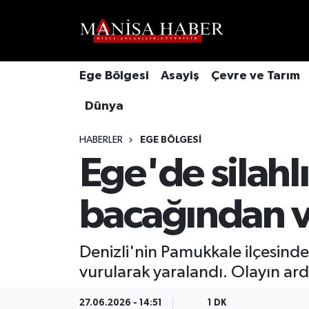
Hava Durumu
Ege Bölgesi
Asayiş
Çevre ve Tarım
Trafik Durumu
Dünya
Süper Lig Puan Durumu ve Fikstür
HABERLER
EGE BÖLGESI
Tüm Manşetler
Ege'de silahlı
Son Dakika Haberleri
bacağından 
Haber Arşivi
Denizli'nin Pamukkale ilçesinde 
vurularak yaralandı. Olayın ardı
27.06.2026 - 14:51
1 DK