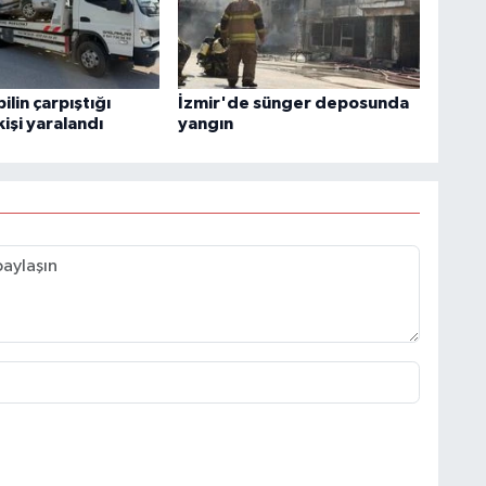
ilin çarpıştığı
İzmir'de sünger deposunda
işi yaralandı
yangın