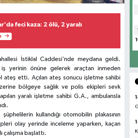
'da feci kaza: 2 ölü, 2 yaralı
e
1
ahallesi İstiklal Caddesi'nde meydana geldi.
e iş yerinin önüne gelerek araçtan inmeden
l ateş etti. Açılan ateş sonucu işletme sahibi
erine bölgeye sağlık ve polis ekipleri sevk
yapılan yaralı işletme sahibi G.A., ambulansla
1
ndı.
G
 şüphelilerin kullandığı otomobilin plakasının
1
ekipleri olay yerinde inceleme yaparken, kaçan
K
ı çalışma başlattı.