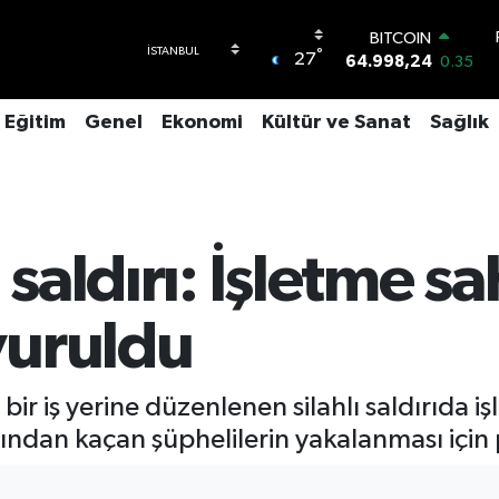
BITCOIN
°
27
64.998,24
0.35
DOLAR
47,7436
0.18
Eğitim
Genel
Ekonomi
Kültür ve Sanat
Sağlık
EURO
55,2510
0.32
STERLİN
64,4811
0.38
GRAM ALTIN
6660.55
0.03
 saldırı: İşletme sa
BİST100
13.779
-14
vuruldu
bir iş yerine düzenlenen silahlı saldırıda 
ndan kaçan şüphelilerin yakalanması için po