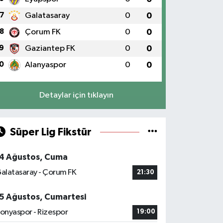
7
Galatasaray
0
0
8
Çorum FK
0
0
9
Gaziantep FK
0
0
0
Alanyaspor
0
0
Detaylar için tıklayın
Süper Lig Fikstür
4 Ağustos, Cuma
alatasaray - Çorum FK
21:30
5 Ağustos, Cumartesi
onyaspor - Rizespor
19:00