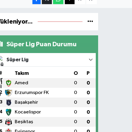
ükleniyor...
Süper Lig Puan Durumu
Süper Lig
#
Takım
O
P
1
Amed
0
0
2
Erzurumspor FK
0
0
3
Başakşehir
0
0
4
Kocaelispor
0
0
5
Beşiktaş
0
0
6
Eyüpspor
0
0