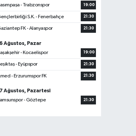
asımpaşa - Trabzonspor
19:00
ençlerbirliği S.K. - Fenerbahçe
21:30
aziantep FK - Alanyaspor
21:30
6 Ağustos, Pazar
aşakşehir - Kocaelispor
19:00
eşiktaş - Eyüpspor
21:30
med - Erzurumspor FK
21:30
7 Ağustos, Pazartesi
amsunspor - Göztepe
21:30