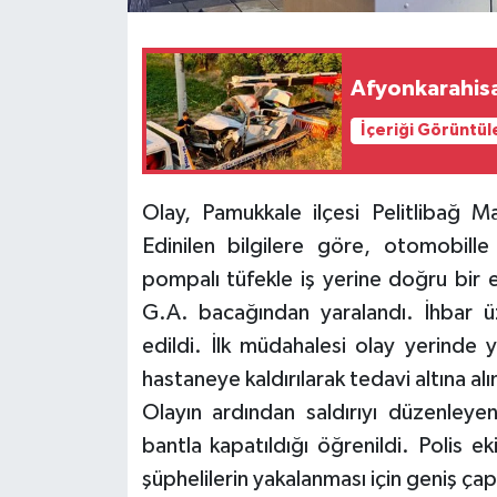
Afyonkarahisar
İçeriği Görüntül
Olay, Pamukkale ilçesi Pelitlibağ M
Edinilen bilgilere göre, otomobill
pompalı tüfekle iş yerine doğru bir e
G.A. bacağından yaralandı. İhbar üz
edildi. İlk müdahalesi olay yerinde 
hastaneye kaldırılarak tedavi altına alı
Olayın ardından saldırıyı düzenleyen
bantla kapatıldığı öğrenildi. Polis 
şüphelilerin yakalanması için geniş çapl