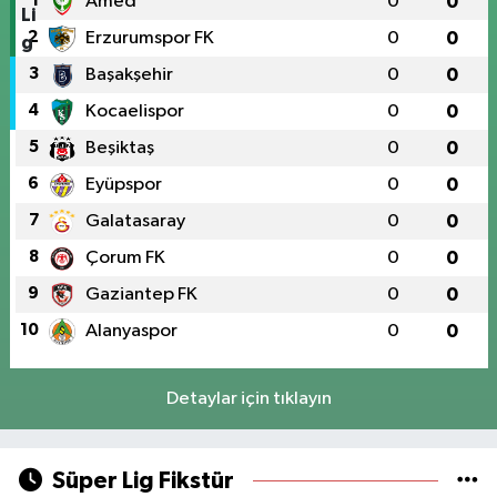
1
Amed
0
0
2
Erzurumspor FK
0
0
3
Başakşehir
0
0
4
Kocaelispor
0
0
5
Beşiktaş
0
0
6
Eyüpspor
0
0
7
Galatasaray
0
0
8
Çorum FK
0
0
9
Gaziantep FK
0
0
10
Alanyaspor
0
0
Detaylar için tıklayın
Süper Lig Fikstür