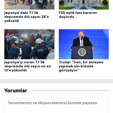
Japonya’daki 7.1’lik
FED aylık faiz kararını
depremde ölü sayısı 28’e
duyurdu
yükseldi
Japonya’yı vuran 7.1’lik
Trump: "İran, bir anlaşma
depremde ölü sayısı en az
yapmak için bizimle
13’e yükseldi
görüşüyor"
Yorumlar