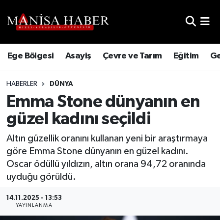
Hava Durumu
Ege Bölgesi
Asayiş
Çevre ve Tarım
Eğitim
Ge
Trafik Durumu
HABERLER
DÜNYA
Süper Lig Puan Durumu ve Fikstür
Emma Stone dünyanın en
Tüm Manşetler
güzel kadını seçildi
Son Dakika Haberleri
Altın güzellik oranını kullanan yeni bir araştırmaya
göre Emma Stone dünyanın en güzel kadını.
Haber Arşivi
Oscar ödüllü yıldızın, altın orana 94,72 oranında
uyduğu görüldü.
14.11.2025 - 13:53
YAYINLANMA