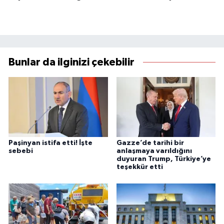
Bunlar da ilginizi çekebilir
Paşinyan istifa etti! İşte
Gazze’de tarihi bir
sebebi
anlaşmaya varıldığını
duyuran Trump, Türkiye’ye
teşekkür etti