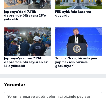
Japonya’daki 7.1’lik
FED aylık faiz kararını
depremde ölü sayısı 28’e
duyurdu
yükseldi
Japonya’yı vuran 7.1’lik
Trump: "İran, bir anlaşma
depremde ölü sayısı en az
yapmak için bizimle
13’e yükseldi
görüşüyor"
Yorumlar