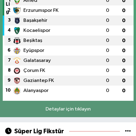
1
Amed
0
0
2
Erzurumspor FK
0
0
3
Başakşehir
0
0
4
Kocaelispor
0
0
5
Beşiktaş
0
0
6
Eyüpspor
0
0
7
Galatasaray
0
0
8
Çorum FK
0
0
9
Gaziantep FK
0
0
10
Alanyaspor
0
0
Detaylar için tıklayın
Süper Lig Fikstür