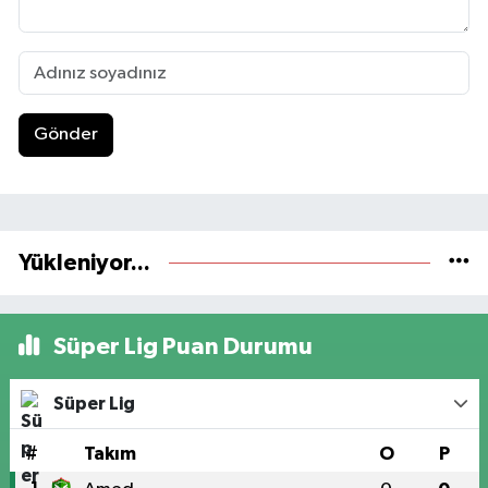
Gönder
Yükleniyor...
Süper Lig Puan Durumu
Süper Lig
#
Takım
O
P