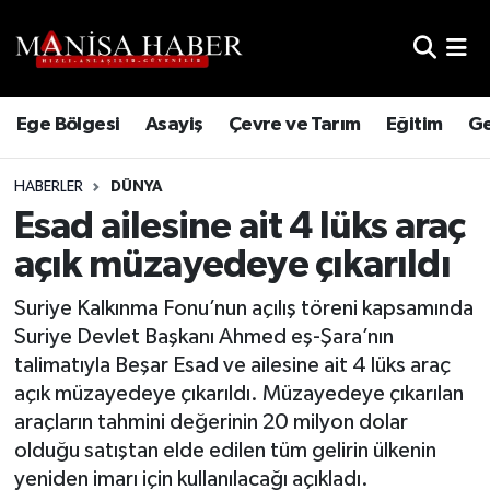
Hava Durumu
Ege Bölgesi
Asayiş
Çevre ve Tarım
Eğitim
Ge
Trafik Durumu
HABERLER
DÜNYA
Süper Lig Puan Durumu ve Fikstür
Esad ailesine ait 4 lüks araç
Tüm Manşetler
açık müzayedeye çıkarıldı
Son Dakika Haberleri
Suriye Kalkınma Fonu’nun açılış töreni kapsamında
Suriye Devlet Başkanı Ahmed eş-Şara’nın
Haber Arşivi
talimatıyla Beşar Esad ve ailesine ait 4 lüks araç
açık müzayedeye çıkarıldı. Müzayedeye çıkarılan
araçların tahmini değerinin 20 milyon dolar
olduğu satıştan elde edilen tüm gelirin ülkenin
yeniden imarı için kullanılacağı açıkladı.