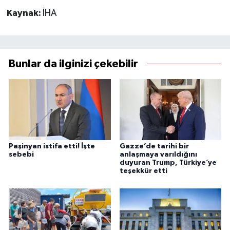
Kaynak:
İHA
Bunlar da ilginizi çekebilir
Paşinyan istifa etti! İşte
Gazze’de tarihi bir
sebebi
anlaşmaya varıldığını
duyuran Trump, Türkiye’ye
teşekkür etti