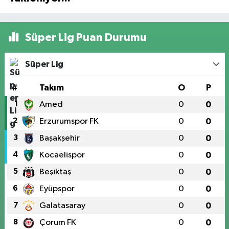
Süper Lig Puan Durumu
Süper Lig
#
Takım
O
P
1
Amed
0
0
2
Erzurumspor FK
0
0
3
Başakşehir
0
0
4
Kocaelispor
0
0
5
Beşiktaş
0
0
6
Eyüpspor
0
0
7
Galatasaray
0
0
8
Çorum FK
0
0