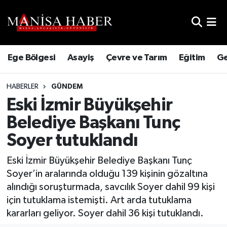
Hava Durumu
Ege Bölgesi
Asayiş
Çevre ve Tarım
Eğitim
Ge
Trafik Durumu
HABERLER
GÜNDEM
Süper Lig Puan Durumu ve Fikstür
Eski İzmir Büyükşehir
Tüm Manşetler
Belediye Başkanı Tunç
Soyer tutuklandı
Son Dakika Haberleri
Eski İzmir Büyükşehir Belediye Başkanı Tunç
Haber Arşivi
Soyer’in aralarında olduğu 139 kişinin gözaltına
alındığı soruşturmada, savcılık Soyer dahil 99 kişi
için tutuklama istemişti. Art arda tutuklama
kararları geliyor. Soyer dahil 36 kişi tutuklandı.