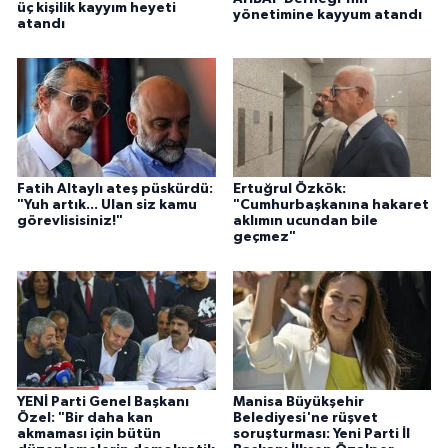
üç kişilik kayyım heyeti
yönetimine kayyum atandı
atandı
Fatih Altaylı ateş püskürdü:
Ertuğrul Özkök:
"Yuh artık... Ulan siz kamu
"Cumhurbaşkanına hakaret
görevlisisiniz!"
aklımın ucundan bile
geçmez"
YENİ Parti Genel Başkanı
Manisa Büyükşehir
Özel: "Bir daha kan
Belediyesi'ne rüşvet
akmaması için bütün
soruşturması: Yeni Parti İl