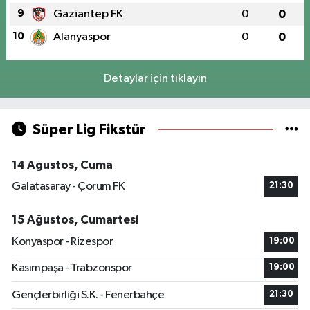
9
Gaziantep FK
0
0
10
Alanyaspor
0
0
Detaylar için tıklayın
Süper Lig Fikstür
14 Ağustos, Cuma
Galatasaray - Çorum FK
21:30
15 Ağustos, Cumartesi
Konyaspor - Rizespor
19:00
Kasımpaşa - Trabzonspor
19:00
Gençlerbirliği S.K. - Fenerbahçe
21:30