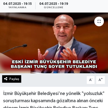
04.07.2025 - 19:15
04.07.2025 - 19:19
YAYINLANMA
GÜNCELLEME
Paylaş
-
+
A
A
İzmir Büyükşehir Belediyesi'ne yönelik "yolsuzluk"
soruşturması kapsamında gözaltına alınan önceki
dönem İzmir Büyükşehir Belediye Başkanı Tunç