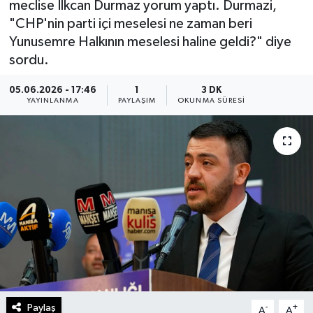
meclise İlkcan Durmaz yorum yaptı. Durmazi,
"CHP'nin parti içi meselesi ne zaman beri
Yunusemre Halkının meselesi haline geldi?" diye
sordu.
05.06.2026 - 17:46
1
3 DK
YAYINLANMA
PAYLAŞIM
OKUNMA SÜRESI
Paylaş
-
+
A
A