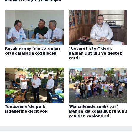
kilometrelik yol yenileniyor
Küçük Sanayi'nin sorunları
"Cesaret ister" dedi,
ortak masada çözülecek
Başkan Dutlulu'ya destek
verdi
Yunusemre'de park
'Mahallemde şenlik var'
işgallerine geçit yok
Manisa'da komşuluk ruhunu
yeniden canlandırdı