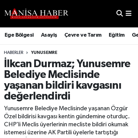
Hava Durumu
Ege Bölgesi
Asayiş
Çevre ve Tarım
Eğitim
Ge
Trafik Durumu
HABERLER
YUNUSEMRE
Süper Lig Puan Durumu ve Fikstür
İlkcan Durmaz; Yunusemre
Tüm Manşetler
Belediye Meclisinde
yaşanan bildiri kavgasını
Son Dakika Haberleri
değerlendirdi
Haber Arşivi
Yunusemre Belediye Meclisinde yaşanan Özgür
Özel bildirisi kavgası kentin gündemine oturduç.
CHP'li Meclis üyerlerinin mecliste bildiri okumak
istemesi üzerine AK Partili üyelerle tartıştığı