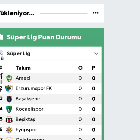
ükleniyor...
Süper Lig Puan Durumu
Süper Lig
#
Takım
O
P
1
Amed
0
0
2
Erzurumspor FK
0
0
3
Başakşehir
0
0
4
Kocaelispor
0
0
5
Beşiktaş
0
0
6
Eyüpspor
0
0
7