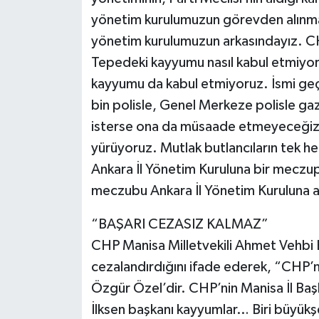
yönetim kurulumuzun görevden alınmas
yönetim kurulumuzun arkasındayız. CHP
Tepedeki kayyumu nasıl kabul etmiyors
kayyumu da kabul etmiyoruz. İsmi geç
bin polisle, Genel Merkeze polisle gaz
isterse ona da müsaade etmeyeceğiz. 
yürüyoruz. Mutlak butlancıların tek h
Ankara İl Yönetim Kuruluna bir meczup 
meczubu Ankara İl Yönetim Kuruluna at
“BAŞARI CEZASIZ KALMAZ”
CHP Manisa Milletvekili Ahmet Vehbi Ba
cezalandırdığını ifade ederek, “CHP’ni
Özgür Özel’dir. CHP’nin Manisa İl Baş
İlksen başkanı kayyumlar… Biri büyükş