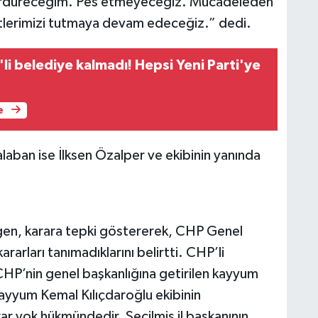
sürdüreceğim. Pes etmeyeceğiz. Mücadeleden
lerimizi tutmaya devam edeceğiz.” dedi.
'li belediye kalmadı! Hepsi Yeni Parti'ye
e
aban ise İlksen Özalper ve ekibinin yanında
rgen, karara tepki göstererek, CHP Genel
rarları tanımadıklarını belirtti. CHP’li
CHP’nin genel başkanlığına getirilen kayyum
ayyum Kemal Kılıçdaroğlu ekibinin
arar yok hükmündedir. Seçilmiş il başkanının