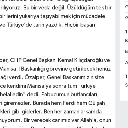
G
ılıyoruz. Bu bir veda değil. Üzüldüğüm tek bir
irilerini yukarıya taşıyabilmek için mücadele
G
e Türkiye’de tarih yazdık. Hiçbir başarı
1
B
B
lper, CHP Genel Başkanı Kemal Kılıçdaroğlu ve
A
Manisa İl Başkanlığı görevine getirilecek henüz
1
ğı verdi. Özalper, Genel Başkanımızın size
S
nce kendimi Manisa’ya sonra tüm Türkiye
helal edin” dedi. Pabucumun butlancıları,
eri giremezler. Burada hem Ferdi hem Gülşah
kleri gibi giderler. Ben her zaman arkamda
uyorum. Bir verecek canımız var Allah’a, onun