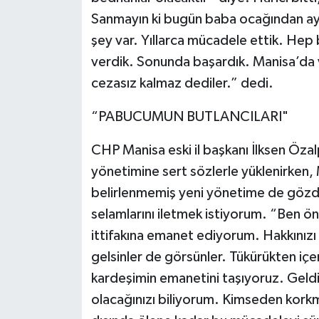
Sanmayın ki bugün baba ocağından ayr
şey var. Yıllarca mücadele ettik. Hep b
verdik. Sonunda başardık. Manisa’da v
cezasız kalmaz dediler.” dedi.
“PABUCUMUN BUTLANCILARI"
CHP Manisa eski il başkanı İlksen Öza
yönetimine sert sözlerle yüklenirken, 
belirlenmemiş yeni yönetime de gözda
selamlarını iletmek istiyorum. “Ben ö
ittifakına emanet ediyorum. Hakkınızı 
gelsinler de görsünler. Tükürükten iç
kardeşimin emanetini taşıyoruz. Geldi
olacağınızı biliyorum. Kimseden korkm