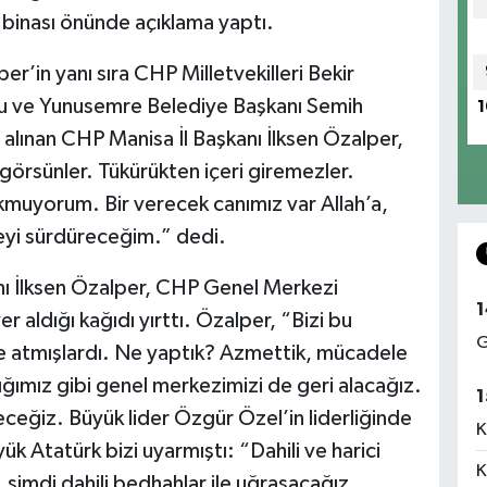
 binası önünde açıklama yaptı.
er’in yanı sıra CHP Milletvekilleri Bekir
lu ve Yunusemre Belediye Başkanı Semih
1
n alınan CHP Manisa İl Başkanı İlksen Özalper,
görsünler. Tükürükten içeri giremezler.
rkmuyorum. Bir verecek canımız var Allah’a,
eyi sürdüreceğim.” dedi.
ı İlksen Özalper, CHP Genel Merkezi
1
r aldığı kağıdı yırttı. Özalper, “Bizi bu
G
ile atmışlardı. Ne yaptık? Azmettik, mücadele
ldığımız gibi genel merkezimizi de geri alacağız.
1
ğiz. Büyük lider Özgür Özel’in liderliğinde
K
 Atatürk bizi uyarmıştı: “Dahili ve harici
K
, şimdi dahili bedhahlar ile uğraşacağız.