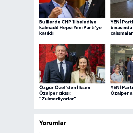
Bu illerde CHP'li belediye
YENİ Part
kalmadı! Hepsi Yeni Parti'ye
binasında 
katıldı
çalışmalar
Özgür Özel'den İlksen
YENİ Part
Özalper çıkışı:
Özalper a
"Zulmediyorlar"
Yorumlar