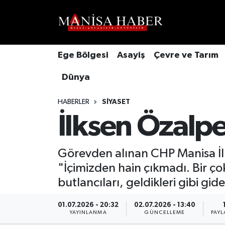
Hava Durumu
Ege Bölgesi
Asayiş
Çevre ve Tarım
Trafik Durumu
Dünya
Süper Lig Puan Durumu ve Fikstür
HABERLER
SIYASET
Tüm Manşetler
İlksen Özalpe
Son Dakika Haberleri
Görevden alınan CHP Manisa İl 
"İçimizden hain çıkmadı. Bir çok
Haber Arşivi
butlancıları, geldikleri gibi gid
01.07.2026 - 20:32
02.07.2026 - 13:40
YAYINLANMA
GÜNCELLEME
PAYL