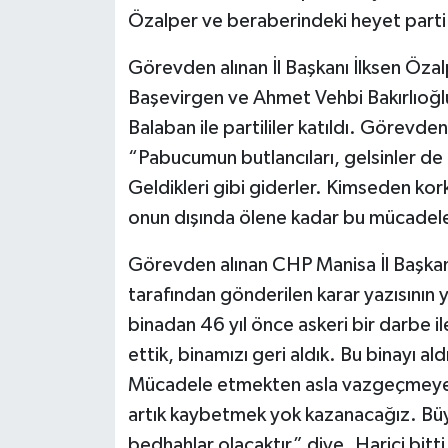
Özalper ve beraberindeki heyet parti
Görevden alınan İl Başkanı İlksen Özalp
Başevirgen ve Ahmet Vehbi Bakırlıoğ
Balaban ile partililer katıldı. Görevde
“Pabucumun butlancıları, gelsinler de 
Geldikleri gibi giderler. Kimseden ko
onun dışında ölene kadar bu mücadel
Görevden alınan CHP Manisa İl Başkan
tarafından gönderilen karar yazısının ye
binadan 46 yıl önce askeri bir darbe 
ettik, binamızı geri aldık. Bu binayı a
Mücadele etmekten asla vazgeçmeyece
artık kaybetmek yok kazanacağız. Büyük
bedhahlar olacaktır” diye. Harici bitti