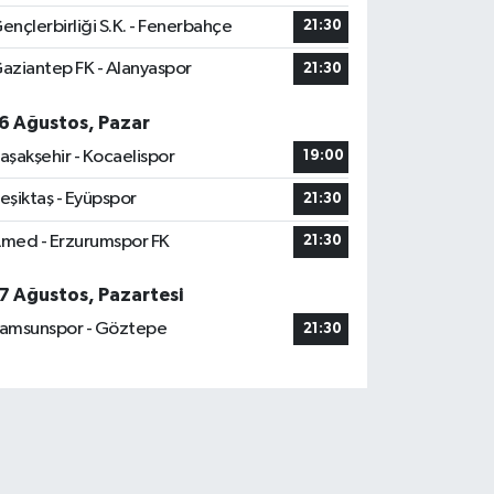
ençlerbirliği S.K. - Fenerbahçe
21:30
aziantep FK - Alanyaspor
21:30
6 Ağustos, Pazar
aşakşehir - Kocaelispor
19:00
eşiktaş - Eyüpspor
21:30
med - Erzurumspor FK
21:30
7 Ağustos, Pazartesi
amsunspor - Göztepe
21:30