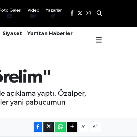
Foto Galeri
Video
Yazarlar
Siyaset
Yurttan Haberler
örelim"
de açıklama yaptı. Özalper,
işiler yani pabucumun
-
+
A
A