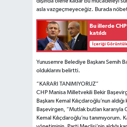
dışında ölene kadar bu mücadeleyi 
asla vazgeçmeyeceğiz. Burada nöbet
Bu illerde CHP
katıldı
İçeriği Görüntül
Yunusemre Belediye Başkanı Semih Bal
olduklarını belirtti.
“KARARI TANIMIYORUZ”
CHP Manisa Milletvekili Bekir Başevi
Başkanı Kemal Kılıçdaroğlu’nun aldığı ka
Başevirgen, “Mutlak butlan kararıyla 
Kemal Kılıçdaroğlu’nu tanımıyorum. K
yönetiminin, Parti Meclisi’nin aldığı k