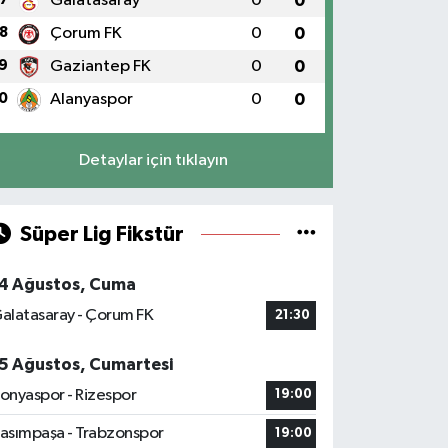
Galatasaray
0
0
8
Çorum FK
0
0
9
Gaziantep FK
0
0
0
Alanyaspor
0
0
Detaylar için tıklayın
Süper Lig Fikstür
4 Ağustos, Cuma
alatasaray - Çorum FK
21:30
5 Ağustos, Cumartesi
onyaspor - Rizespor
19:00
asımpaşa - Trabzonspor
19:00