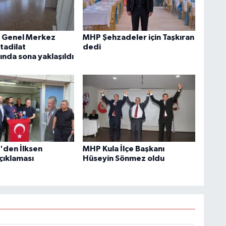
i Genel Merkez
MHP Şehzadeler için Taşkıran
tadilat
dedi
ında sona yaklaşıldı
i'den İlksen
MHP Kula İlçe Başkanı
çıklaması
Hüseyin Sönmez oldu