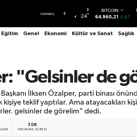
64.960,21
0.87
DOLAR
°
24
47,7436
0.18
EURO
55,2510
0.32
Eğitim
Genel
Ekonomi
Kültür ve Sanat
Sağlık
STERLİN
64,4811
0.38
GRAM ALTIN
6660.55
0.03
BİST100
13.779
-14
r: "Gelsinler de g
Başkanı İlksen Özalper, parti binası önün
 kişiye teklif yaptılar. Ama atayacakları k
erler. gelsinler de görelim" dedi.
1
3 DK
AŞIM
OKUNMA SÜRESI