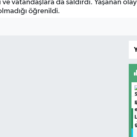
 ve vatandaşlara da saldırdı. Yaşanan ola
 olmadığı öğrenildi.
I
Y