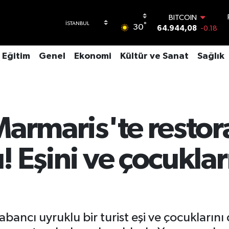
64.944,08
-0.18
DOLAR
°
30
47,7436
0.18
EURO
55,2510
0.32
Eğitim
Genel
Ekonomi
Kültür ve Sanat
Sağlık
STERLİN
64,4811
0.38
GRAM ALTIN
6660.55
0.03
BİST100
13.779
-14
 Marmaris'te restor
ı! Eşini ve çocuklar
bancı uyruklu bir turist eşi ve çocuklarını