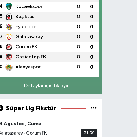
4
Kocaelispor
0
0
5
Beşiktaş
0
0
6
Eyüpspor
0
0
7
Galatasaray
0
0
8
Çorum FK
0
0
9
Gaziantep FK
0
0
0
Alanyaspor
0
0
Detaylar için tıklayın
Süper Lig Fikstür
4 Ağustos, Cuma
alatasaray - Çorum FK
21:30