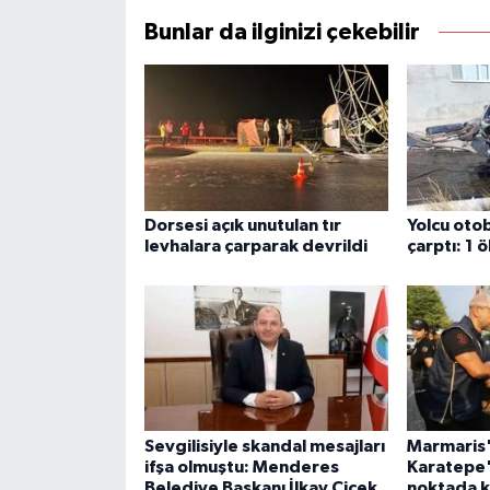
Bunlar da ilginizi çekebilir
Dorsesi açık unutulan tır
Yolcu ot
levhalara çarparak devrildi
çarptı: 1 ö
Sevgilisiyle skandal mesajları
Marmaris'
ifşa olmuştu: Menderes
Karatepe'
Belediye Başkanı İlkay Çiçek
noktada ke