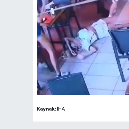
Kaynak:
İHA