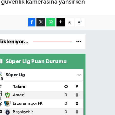
y güvenlik kamerasına yansırken
-
+
A
A
ükleniyor...
Süper Lig Puan Durumu
Süper Lig
#
Takım
O
P
1
Amed
0
0
2
Erzurumspor FK
0
0
3
Başakşehir
0
0