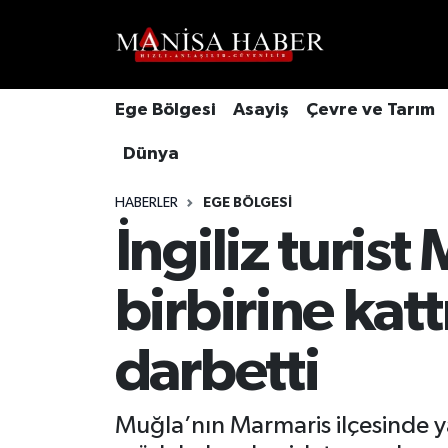
Hava Durumu
Ege Bölgesi
Asayiş
Çevre ve Tarım
Trafik Durumu
Dünya
Süper Lig Puan Durumu ve Fikstür
HABERLER
EGE BÖLGESI
Tüm Manşetler
İngiliz turist
Son Dakika Haberleri
birbirine katt
Haber Arşivi
darbetti
Muğla’nın Marmaris ilçesinde ya