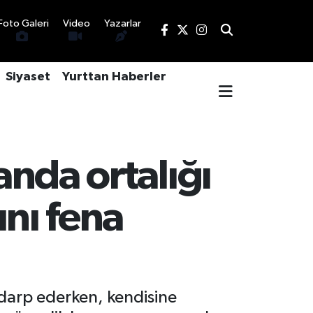
Foto Galeri
Video
Yazarlar
Siyaset
Yurttan Haberler
anda ortalığı
ını fena
 darp ederken, kendisine