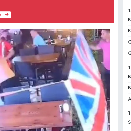
1
e
K
K
G
G
1
B
B
A
1
S