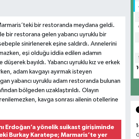
armaris’teki bir restoranda meydana geldi.
ile bir restorana gelen yabancı uyruklu bir
sebeple sinirlenerek eşine saldırdı. Annelerini
amazken, eşi olduğu iddia edilen adamın
e düşerek bayıldı. Yabancı uyruklu kız ve erkek
1
rken, adam kavgayı ayırmak isteyen
dırgan yabancı uyruklu adam restoranda bulunan
afından bölgeden uzaklaştırıldı. Olayın
ğrenilemezken, kavga sonrası ailenin otellerine
1
 Erdoğan’a yönelik suikast girişiminde
eki Burkay Karatepe; Marmaris’te yer
G