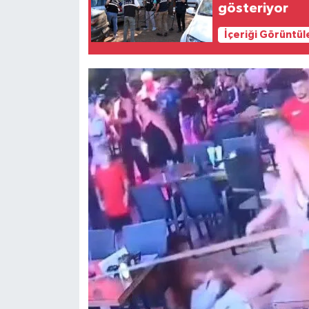
gösteriyor
İçeriği Görüntül