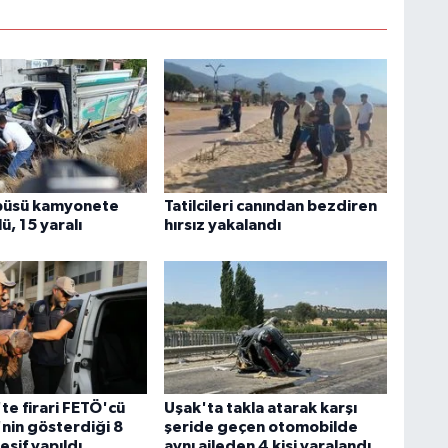
obüsü kamyonete
Tatilcileri canından bezdiren
lü, 15 yaralı
hırsız yakalandı
te firari FETÖ'cü
Uşak'ta takla atarak karşı
nin gösterdiği 8
şeride geçen otomobilde
şif yapıldı
aynı aileden 4 kişi yaralandı