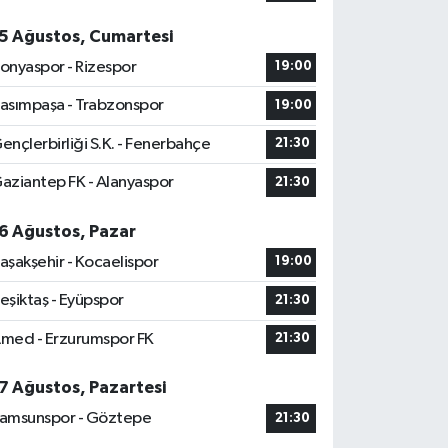
5 Ağustos, Cumartesi
onyaspor - Rizespor
19:00
asımpaşa - Trabzonspor
19:00
ençlerbirliği S.K. - Fenerbahçe
21:30
aziantep FK - Alanyaspor
21:30
6 Ağustos, Pazar
aşakşehir - Kocaelispor
19:00
eşiktaş - Eyüpspor
21:30
med - Erzurumspor FK
21:30
7 Ağustos, Pazartesi
amsunspor - Göztepe
21:30