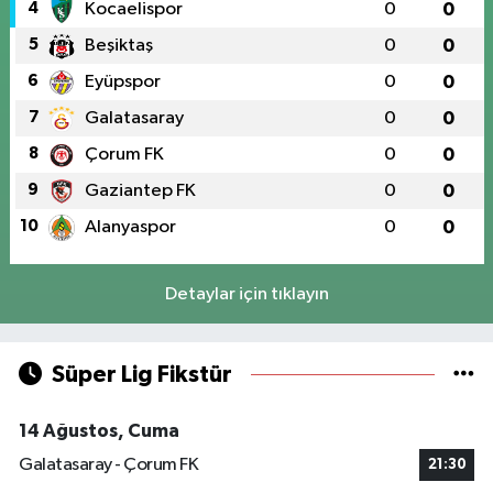
4
Kocaelispor
0
0
5
Beşiktaş
0
0
6
Eyüpspor
0
0
7
Galatasaray
0
0
8
Çorum FK
0
0
9
Gaziantep FK
0
0
10
Alanyaspor
0
0
Detaylar için tıklayın
Süper Lig Fikstür
14 Ağustos, Cuma
Galatasaray - Çorum FK
21:30