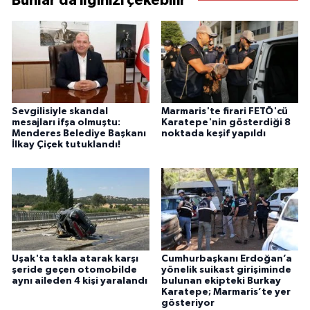
Bunlar da ilginizi çekebilir
Sevgilisiyle skandal
Marmaris'te firari FETÖ'cü
mesajları ifşa olmuştu:
Karatepe'nin gösterdiği 8
Menderes Belediye Başkanı
noktada keşif yapıldı
İlkay Çiçek tutuklandı!
Uşak'ta takla atarak karşı
Cumhurbaşkanı Erdoğan’a
şeride geçen otomobilde
yönelik suikast girişiminde
aynı aileden 4 kişi yaralandı
bulunan ekipteki Burkay
Karatepe; Marmaris’te yer
gösteriyor