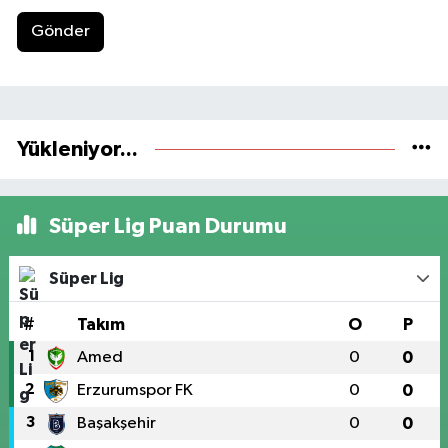
Gönder
Yükleniyor...
Süper Lig Puan Durumu
Süper Lig
#
Takım
O
P
1
Amed
0
0
2
Erzurumspor FK
0
0
3
Başakşehir
0
0