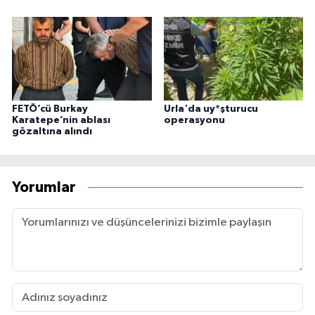
FETÖ’cü Burkay
Urla'da uy*şturucu
Karatepe’nin ablası
operasyonu
gözaltına alındı
Yorumlar