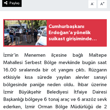
Paylaş
-
+
A
A
Cumhurbaşkanı
Erdoğan’a yönelik
suikast girişiminde
bulunan ekipteki
Burkay Karatepe;
İzmir'in Menemen ilçesine bağlı Maltepe
Marmaris’te yer
Mahallesi Serbest Bölge mevkiinde bugün saat
gösteriyor
16.00 sıralarında bir ot yangını çıktı. Rüzgarın
etkisiyle kısa sürede yayılan alevler sanayi
bölgesinde paniğe neden oldu. İhbar üzerine
İzmir Büyükşehir Belediyesi İtfaiye Dairesi
Başkanlığı bölgeye 6 tonaj araç ve 6 arazöz sevk
ederken, İzmir Orman Bölge Müdürlüğü de 2