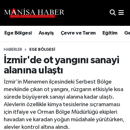
Hava Durumu
Ege Bölgesi
Asayiş
Çevre ve Tarım
Eğitim
Ge
Trafik Durumu
HABERLER
EGE BÖLGESI
Süper Lig Puan Durumu ve Fikstür
İzmir'de ot yangını sanayi
Tüm Manşetler
alanına ulaştı
Son Dakika Haberleri
İzmir'in Menemen ilçesindeki Serbest Bölge
mevkiinde çıkan ot yangını, rüzgarın etkisiyle kısa
Haber Arşivi
sürede büyüyerek sanayi alanına kadar ulaştı.
Alevlerin özellikle kimya tesislerine sıçramaması
için itfaiye ve Orman Bölge Müdürlüğü ekipleri
havadan ve karadan yoğun müdahale yürütürken,
alevler kontrol altına alındı.