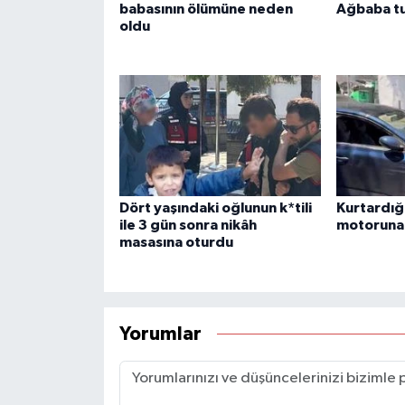
babasının ölümüne neden
Ağbaba tu
oldu
Dört yaşındaki oğlunun k*tili
Kurtardığı
ile 3 gün sonra nikâh
motoruna 
masasına oturdu
Yorumlar