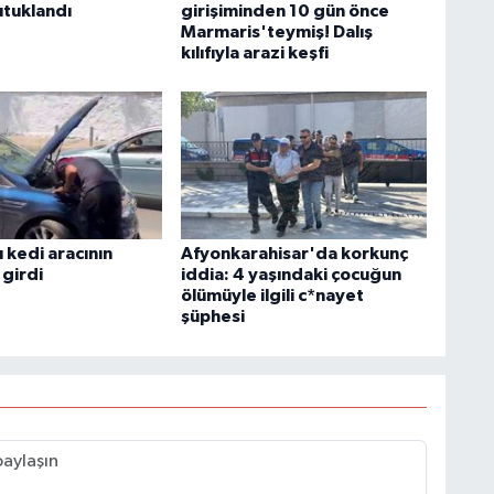
tuklandı
girişiminden 10 gün önce
Marmaris'teymiş! Dalış
kılıfıyla arazi keşfi
 kedi aracının
Afyonkarahisar'da korkunç
girdi
iddia: 4 yaşındaki çocuğun
ölümüyle ilgili c*nayet
şüphesi