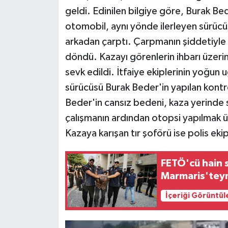
geldi. Edinilen bilgiye göre, Burak B
otomobil, aynı yönde ilerleyen sürücü
arkadan çarptı. Çarpmanın şiddetiyle 
döndü. Kazayı görenlerin ihbarı üzerine
sevk edildi. İtfaiye ekiplerinin yoğun 
sürücüsü Burak Beder'in yapılan kontro
Beder'in cansız bedeni, kaza yerinde s
çalışmanın ardından otopsi yapılmak ü
Kazaya karışan tır şoförü ise polis ekip
FETÖ'cü hain 
Marmaris'teymiş
İçeriği Görüntül