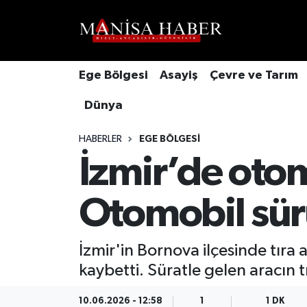
Hava Durumu
Ege Bölgesi
Asayiş
Çevre ve Tarım
Trafik Durumu
Dünya
Süper Lig Puan Durumu ve Fikstür
HABERLER
EGE BÖLGESI
Tüm Manşetler
İzmir’de otom
Son Dakika Haberleri
Otomobil sür
Haber Arşivi
İzmir'in Bornova ilçesinde tıra
kaybetti. Süratle gelen aracın 
10.06.2026 - 12:58
1
1 DK