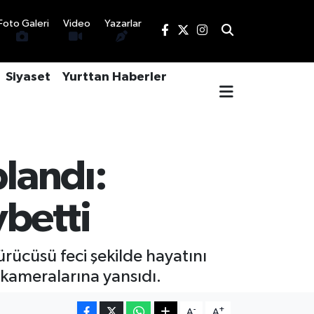
Foto Galeri
Video
Yazarlar
Siyaset
Yurttan Haberler
plandı:
betti
ürücüsü feci şekilde hayatını
k kameralarına yansıdı.
-
+
A
A