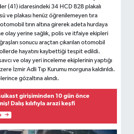
eder (41) idaresindeki 34 HCD 828 plakalı
sü ve plakası henüz öğrenilemeyen tıra
otomobil tırın altına girerek adeta hurdaya
 olay yerine sağlık, polis ve itfaiye ekipleri
uğraşları sonucu araçtan çıkarılan otomobil
llerde hayatını kaybettiği tespit edildi.
avcı ve olay yeri inceleme ekiplerinin yaptığı
zere İzmir Adli Tıp Kurumu morguna kaldırıldı.
lerince gözaltına alındı.
suikast girişiminden 10 gün önce
! Dalış kılıfıyla arazi keşfi
e