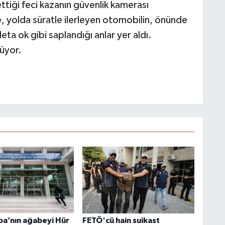
tiği feci kazanın güvenlik kamerası
e, yolda süratle ilerleyen otomobilin, önünde
a ok gibi saplandığı anlar yer aldı.
rüyor.
ba’nın ağabeyi Hür
FETÖ'cü hain suikast