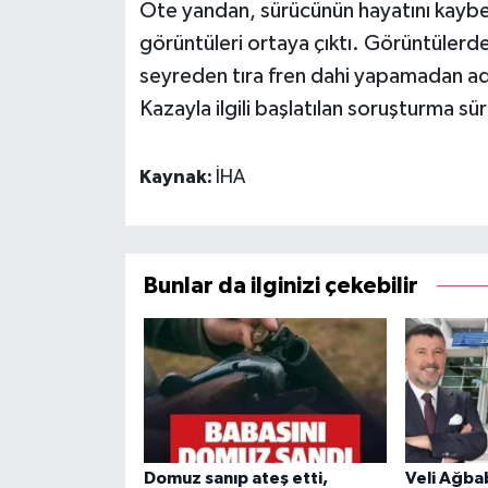
Öte yandan, sürücünün hayatını kaybet
görüntüleri ortaya çıktı. Görüntülerd
seyreden tıra fren dahi yapamadan adet
Kazayla ilgili başlatılan soruşturma sü
Kaynak:
İHA
Bunlar da ilginizi çekebilir
Domuz sanıp ateş etti,
Veli Ağba