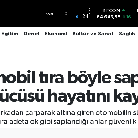
BITCOIN
64.643,95
0.16
°
24
DOLAR
47,6704
0
EURO
Eğitim
Genel
Ekonomi
Kültür ve Sanat
Sağlık
55,0406
-0.08
STERLİN
64,2143
0
GRAM ALTIN
6500.87
0.12
obil tıra böyle sa
BİST100
13.799
70
ücüsü hayatını kay
 arkadan çarparak altına giren otomobilin s
tıra adeta ok gibi saplandığı anlar güvenli