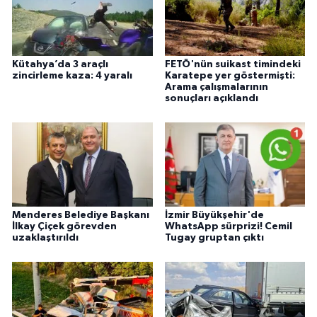
Kütahya’da 3 araçlı
FETÖ'nün suikast timindeki
zincirleme kaza: 4 yaralı
Karatepe yer göstermişti:
Arama çalışmalarının
sonuçları açıklandı
Menderes Belediye Başkanı
İzmir Büyükşehir'de
İlkay Çiçek görevden
WhatsApp sürprizi! Cemil
uzaklaştırıldı
Tugay gruptan çıktı