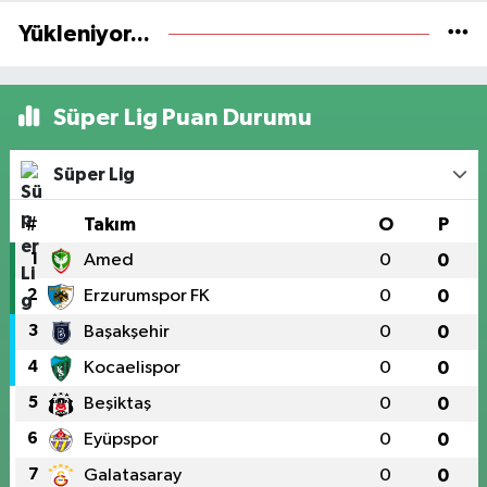
Yükleniyor...
Süper Lig Puan Durumu
Süper Lig
#
Takım
O
P
1
Amed
0
0
2
Erzurumspor FK
0
0
3
Başakşehir
0
0
4
Kocaelispor
0
0
5
Beşiktaş
0
0
6
Eyüpspor
0
0
7
Galatasaray
0
0