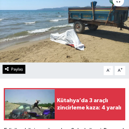
Paylaş
-
+
A
A
Kütahya’da 3 araçlı
zincirleme kaza: 4 yaralı