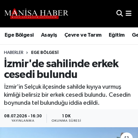
Hava Durumu
Ege Bölgesi
Asayiş
Çevre ve Tarım
Eğitim
Ge
Trafik Durumu
HABERLER
EGE BÖLGESI
Süper Lig Puan Durumu ve Fikstür
İzmir'de sahilinde erkek
Tüm Manşetler
cesedi bulundu
Son Dakika Haberleri
İzmir'in Selçuk ilçesinde sahilde kıyıya vurmuş
kimliği belirsiz bir erkek cesedi bulundu. Cesedin
Haber Arşivi
boynunda tel bulunduğu iddia edildi.
08.07.2026 - 16:30
1 DK
YAYINLANMA
OKUNMA SÜRESI