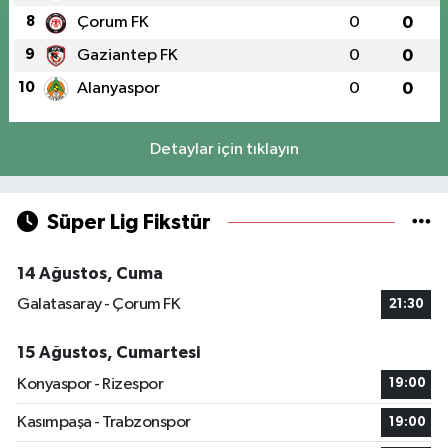
8
Çorum FK
0
0
9
Gaziantep FK
0
0
10
Alanyaspor
0
0
Detaylar için tıklayın
Süper Lig Fikstür
14 Ağustos, Cuma
Galatasaray - Çorum FK
21:30
15 Ağustos, Cumartesi
Konyaspor - Rizespor
19:00
Kasımpaşa - Trabzonspor
19:00