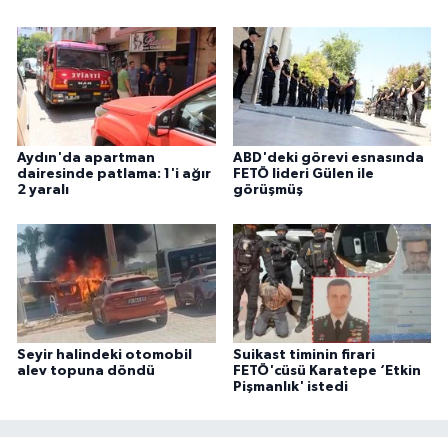
Aydın'da apartman
ABD'deki görevi esnasında
dairesinde patlama: 1'i ağır
FETÖ lideri Gülen ile
2 yaralı
görüşmüş
Seyir halindeki otomobil
Suikast timinin firari
alev topuna döndü
FETÖ'cüsü Karatepe ‘Etkin
Pişmanlık' istedi