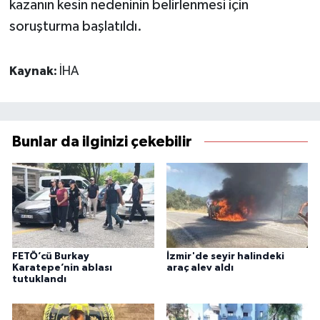
kazanın kesin nedeninin belirlenmesi için
soruşturma başlatıldı.
Kaynak:
İHA
Bunlar da ilginizi çekebilir
FETÖ’cü Burkay
İzmir'de seyir halindeki
Karatepe’nin ablası
araç alev aldı
tutuklandı