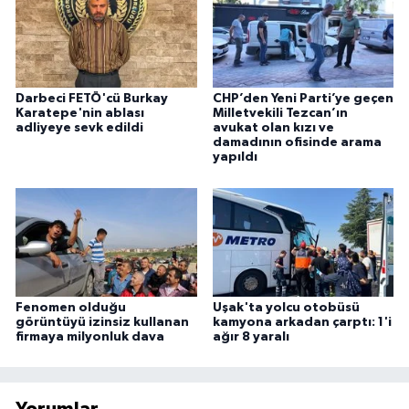
Darbeci FETÖ'cü Burkay
CHP’den Yeni Parti’ye geçen
Karatepe'nin ablası
Milletvekili Tezcan’ın
adliyeye sevk edildi
avukat olan kızı ve
damadının ofisinde arama
yapıldı
Fenomen olduğu
Uşak'ta yolcu otobüsü
görüntüyü izinsiz kullanan
kamyona arkadan çarptı: 1'i
firmaya milyonluk dava
ağır 8 yaralı