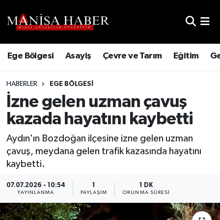
Hava Durumu
Ege Bölgesi
Asayiş
Çevre ve Tarım
Eğitim
Ge
Trafik Durumu
HABERLER
EGE BÖLGESI
Süper Lig Puan Durumu ve Fikstür
İzne gelen uzman çavuş
Tüm Manşetler
kazada hayatını kaybetti
Son Dakika Haberleri
Aydın'ın Bozdoğan ilçesine izne gelen uzman
çavuş, meydana gelen trafik kazasında hayatını
Haber Arşivi
kaybetti.
07.07.2026 - 10:54
1
1 DK
YAYINLANMA
PAYLAŞIM
OKUNMA SÜRESI