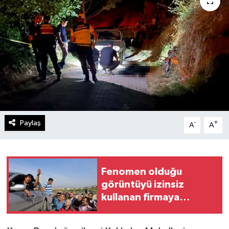
Paylaş
-
+
A
A
Fenomen olduğu
görüntüyü izinsiz
kullanan firmaya
milyonluk dava