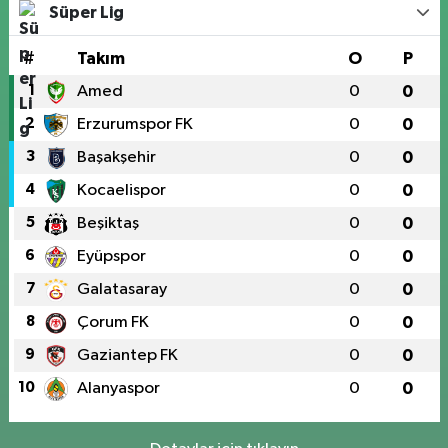
Süper Lig
#
Takım
O
P
1
Amed
0
0
2
Erzurumspor FK
0
0
3
Başakşehir
0
0
4
Kocaelispor
0
0
5
Beşiktaş
0
0
6
Eyüpspor
0
0
7
Galatasaray
0
0
8
Çorum FK
0
0
9
Gaziantep FK
0
0
10
Alanyaspor
0
0