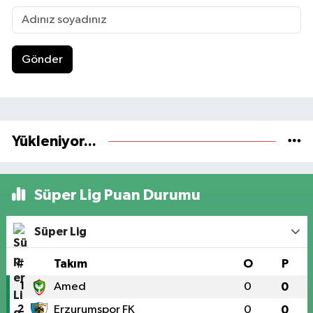
Gönder
Yükleniyor...
Süper Lig Puan Durumu
Süper Lig
#
Takım
O
P
1
Amed
0
0
2
Erzurumspor FK
0
0