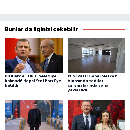
Bunlar da ilginizi çekebilir
Bu illerde CHP'li belediye
YENİ Parti Genel Merkez
kalmadı! Hepsi Yeni Parti'ye
binasında tadilat
katıldı
çalışmalarında sona
yaklaşıldı