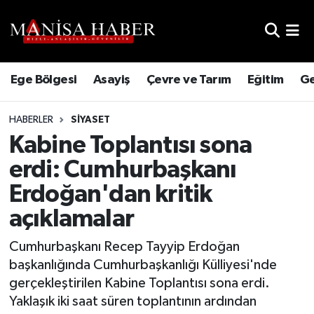
Hava Durumu
Ege Bölgesi
Asayiş
Çevre ve Tarım
Eğitim
Ge
Trafik Durumu
HABERLER
SIYASET
Süper Lig Puan Durumu ve Fikstür
Kabine Toplantısı sona
Tüm Manşetler
erdi: Cumhurbaşkanı
Erdoğan'dan kritik
Son Dakika Haberleri
açıklamalar
Haber Arşivi
Cumhurbaşkanı Recep Tayyip Erdoğan
başkanlığında Cumhurbaşkanlığı Külliyesi'nde
gerçekleştirilen Kabine Toplantısı sona erdi.
Yaklaşık iki saat süren toplantının ardından