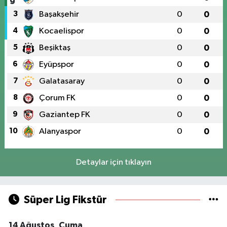
3
Başakşehir
0
0
4
Kocaelispor
0
0
5
Beşiktaş
0
0
6
Eyüpspor
0
0
7
Galatasaray
0
0
8
Çorum FK
0
0
9
Gaziantep FK
0
0
10
Alanyaspor
0
0
Detaylar için tıklayın
Süper Lig Fikstür
14 Ağustos, Cuma