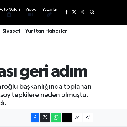
Foto Galeri
Video
Yazarlar
Siyaset
Yurttan Haberler
ası geri adım
aroğlu başkanlığında toplanan
nsoy tepkilere neden olmuştu.
dı.
-
+
A
A