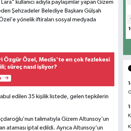
ara" kullanıcı adıyla paylaşımlar yapan Gizem
beden Şehzadeler Belediye Başkanı Gülşah
el'e yönelik iftiraları sosyal medyada
1
eri Özgür Özel, Meclis'te en çok fezlekesi
li; süreç nasıl işliyor?
e
1
G
bul edilen 35 kişilik listede, gelen tepkilerin
1
K
ıçdaroğlu'nun talimatıyla Gizem Altunsoy'un
K
n ataması iptal edildi. Ayrıca Altunsoy'un