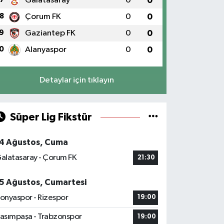
Galatasaray
0
0
8
Çorum FK
0
0
9
Gaziantep FK
0
0
0
Alanyaspor
0
0
Detaylar için tıklayın
Süper Lig Fikstür
4 Ağustos, Cuma
alatasaray - Çorum FK
21:30
5 Ağustos, Cumartesi
onyaspor - Rizespor
19:00
asımpaşa - Trabzonspor
19:00