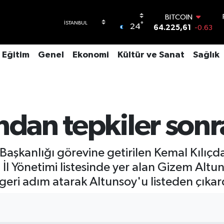
BITCOIN
°
24
64.225,61
-0.63
DOLAR
47,6704
0
Eğitim
Genel
Ekonomi
Kültür ve Sanat
Sağlık
EURO
55,0406
-0.08
STERLİN
64,2143
0
GRAM ALTIN
6510.40
0.45
ndan tepkiler sonr
BİST100
13.799
70
aşkanlığı görevine getirilen Kemal Kılıçd
l Yönetimi listesinde yer alan Gizem Altu
geri adım atarak Altunsoy'u listeden çıkar