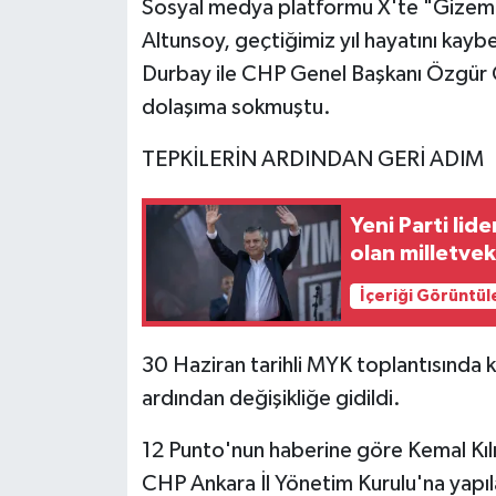
Sosyal medya platformu X'te "Gizem L
Altunsoy, geçtiğimiz yıl hayatını kay
Durbay ile CHP Genel Başkanı Özgür Öz
dolaşıma sokmuştu.
TEPKİLERİN ARDINDAN GERİ ADIM
Yeni Parti lid
olan milletveki
İçeriği Görüntül
30 Haziran tarihli MYK toplantısında ka
ardından değişikliğe gidildi.
12 Punto'nun haberine göre Kemal Kıl
CHP Ankara İl Yönetim Kurulu'na yapıla