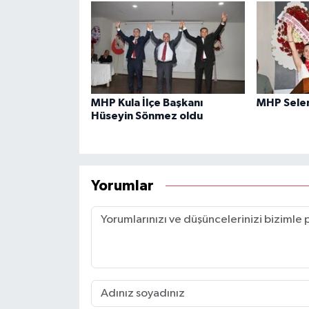
MHP Kula İlçe Başkanı
MHP Sele
Hüseyin Sönmez oldu
Yorumlar