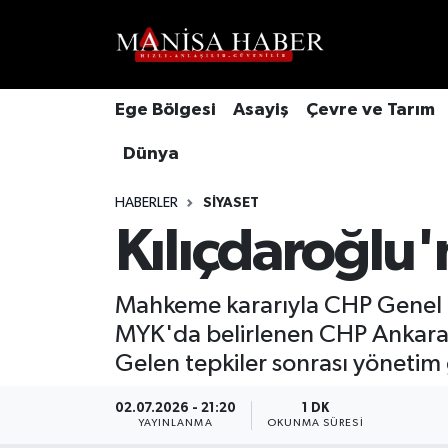
Hava Durumu
Ege Bölgesi
Asayiş
Çevre ve Tarım
Trafik Durumu
Dünya
Süper Lig Puan Durumu ve Fikstür
HABERLER
SIYASET
Tüm Manşetler
Kılıçdaroğlu'
Son Dakika Haberleri
Mahkeme kararıyla CHP Genel B
MYK'da belirlenen CHP Ankara İ
Haber Arşivi
Gelen tepkiler sonrası yönetim 
02.07.2026 - 21:20
1 DK
YAYINLANMA
OKUNMA SÜRESI