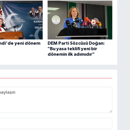
ndi'de yeni dönem
DEM Parti Sözcüsü Doğan:
"Bu yasa teklifi yeni bir
dönemin ilk adımıdır"