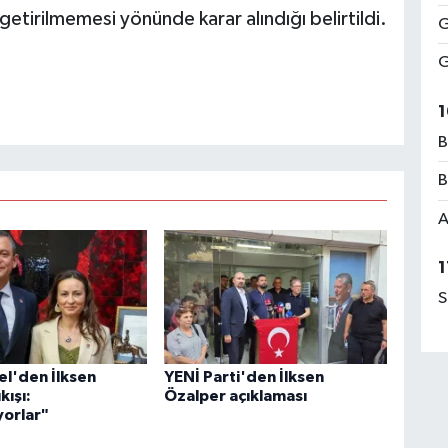
tirilmemesi yönünde karar alındığı belirtildi.
G
G
1
B
B
A
1
S
l'den İlksen
YENİ Parti'den İlksen
kışı:
Özalper açıklaması
orlar"