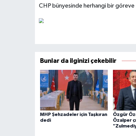
CHP bünyesinde herhangi bir göreve ge
Bunlar da ilginizi çekebilir
MHP Şehzadeler için Taşkıran
Özgür Öze
dedi
Özalper çı
"Zulmediy