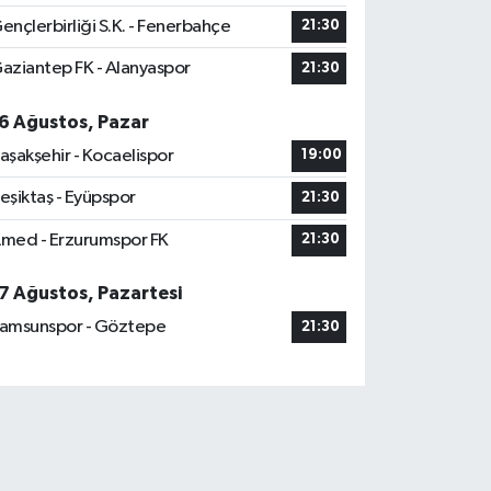
ençlerbirliği S.K. - Fenerbahçe
21:30
aziantep FK - Alanyaspor
21:30
6 Ağustos, Pazar
aşakşehir - Kocaelispor
19:00
eşiktaş - Eyüpspor
21:30
med - Erzurumspor FK
21:30
7 Ağustos, Pazartesi
amsunspor - Göztepe
21:30