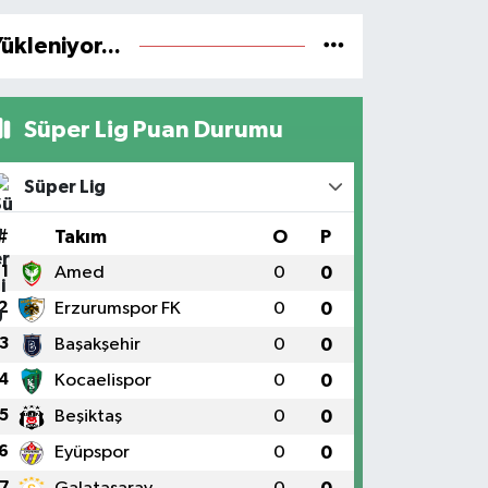
ükleniyor...
Süper Lig Puan Durumu
Süper Lig
#
Takım
O
P
1
Amed
0
0
2
Erzurumspor FK
0
0
3
Başakşehir
0
0
4
Kocaelispor
0
0
5
Beşiktaş
0
0
6
Eyüpspor
0
0
7