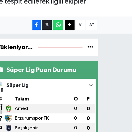
espit edilerek ilgili ekipler
-
+
A
A
ükleniyor...
Süper Lig Puan Durumu
Süper Lig
#
Takım
O
P
1
Amed
0
0
2
Erzurumspor FK
0
0
3
Başakşehir
0
0