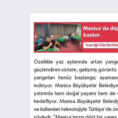
Manisa'da dü
baskın
İçeriği Görüntül
Özellikle yaz aylarında artan yangı
güçlendiren sistem, gelişmiş görüntü a
yangınları henüz başlangıç aşamas
indiriyor. Manisa Büyükşehir Belediye
yatırımla hem doğal yaşamı hem de v
hedefliyor. Manisa Büyükşehir Beledi
ve kullanılan teknolojiyle Türkiye’de 
söyledi: "Manisa'mızın dört bir yanını