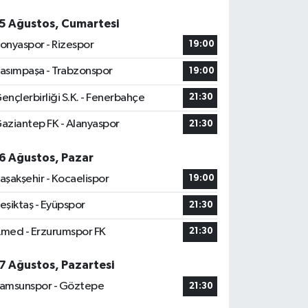
5 Ağustos, Cumartesi
onyaspor - Rizespor
19:00
asımpaşa - Trabzonspor
19:00
ençlerbirliği S.K. - Fenerbahçe
21:30
aziantep FK - Alanyaspor
21:30
6 Ağustos, Pazar
aşakşehir - Kocaelispor
19:00
eşiktaş - Eyüpspor
21:30
med - Erzurumspor FK
21:30
7 Ağustos, Pazartesi
amsunspor - Göztepe
21:30