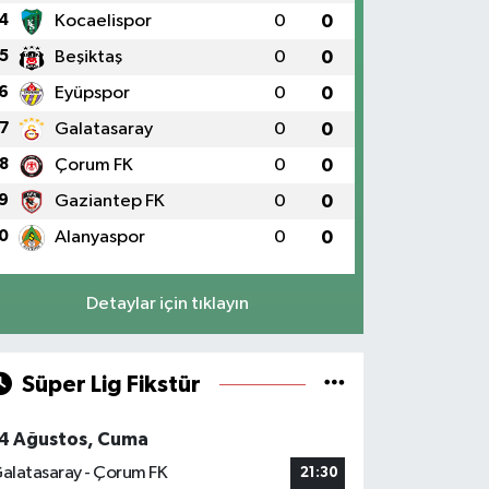
4
Kocaelispor
0
0
5
Beşiktaş
0
0
6
Eyüpspor
0
0
7
Galatasaray
0
0
8
Çorum FK
0
0
9
Gaziantep FK
0
0
0
Alanyaspor
0
0
Detaylar için tıklayın
Süper Lig Fikstür
4 Ağustos, Cuma
alatasaray - Çorum FK
21:30