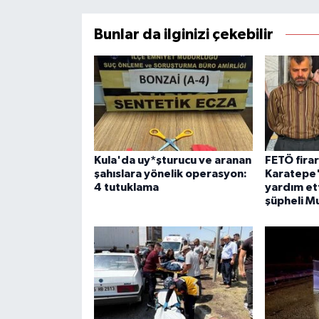
Bunlar da ilginizi çekebilir
Kula'da uy*şturucu ve aranan
FETÖ firar
şahıslara yönelik operasyon:
Karatepe'
4 tutuklama
yardım ett
şüpheli M