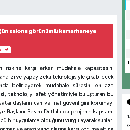
ğün salonu görünümlü kumarhaneye
e
1
n riskine karşı erken müdahale kapasitesini
nalizi ve yapay zeka teknolojisiyle çıkabilecek
ında belirleyerek müdahale süresini en aza
si, teknolojiyi afet yönetimiyle buluşturan bu
atandaşların can ve mal güvenliğini korumayı
ye Başkanı Besim Dutlulu da projenin kapsamı
1
öncü bir uygulama olduğunu vurgulayarak şunları
G
 orman ve arazi yangınlarına karşı koruma altına