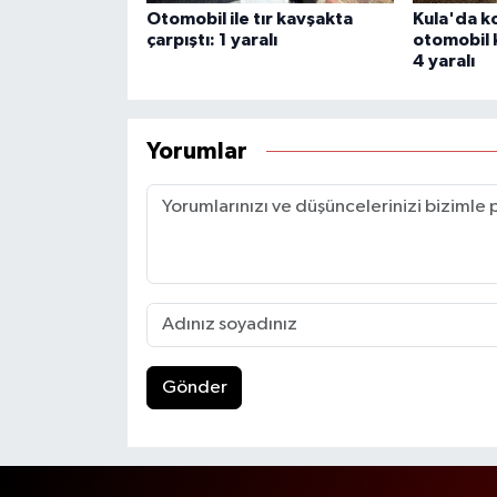
Otomobil ile tır kavşakta
Kula'da k
çarpıştı: 1 yaralı
otomobil k
4 yaralı
Yorumlar
Gönder