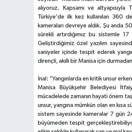
alıyoruz. Kapsamı ve altyapısıyla 
Türkiye'de ilk kez kullanılan 360 de
kameraları devreye aldık. Şu anda 50 f
sürekli artırdığımız bu sistemle 17 
Geliştirdiğimiz özel yazılım sayesin
saniyeler içinde tespit ederek yangı
dirençli, akıllı bir Manisa için durma
İnal: "Yangınlarda en kritik unsur erk
Manisa Büyükşehir Belediyesi İtfai
mücadelede zamanın hayati önem taşıd
unsur, yangına mümkün olan en kısa 
sistem sayesinde kameralar 7 gün 24
büyümeden tespit gerçekleştirebiliyo
etkin şekilde kullanarak can ve mal kay