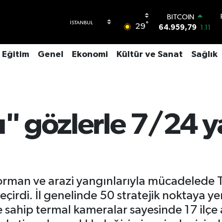
BITCOIN
64.959,79
1.11
°
29
DOLAR
47,7436
0.18
EURO
Eğitim
Genel
Ekonomi
Kültür ve Sanat
Sağlık
55,2510
0.32
STERLİN
64,4811
0.38
GRAM ALTIN
6660.55
0.03
BİST100
ı" gözlerle 7/24 y
13.779
-14
orman ve arazi yangınlarıyla mücadelede T
eçirdi. İl genelinde 50 stratejik noktaya ye
 sahip termal kameralar sayesinde 17 ilçe a