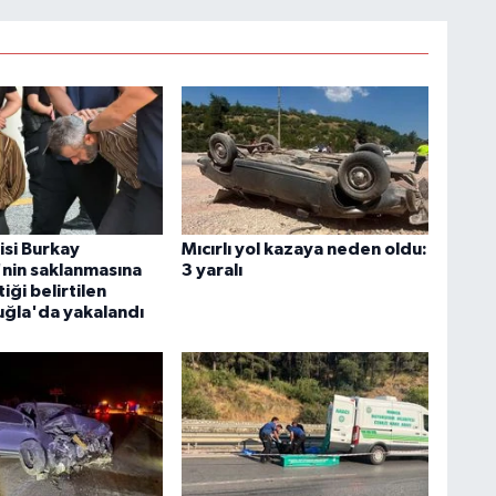
isi Burkay
Mıcırlı yol kazaya neden oldu:
nin saklanmasına
3 yaralı
iği belirtilen
uğla'da yakalandı