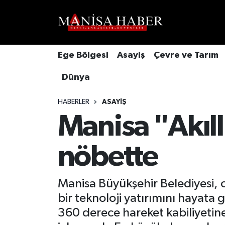
Hava Durumu
Ege Bölgesi
Asayiş
Çevre ve Tarım
Trafik Durumu
Dünya
Süper Lig Puan Durumu ve Fikstür
HABERLER
ASAYIŞ
Tüm Manşetler
Manisa "Akıll
Son Dakika Haberleri
nöbette
Haber Arşivi
Manisa Büyükşehir Belediyesi, 
bir teknoloji yatırımını hayata g
360 derece hareket kabiliyetine