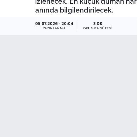
izlenecek. En küçük duman hareke
anında bilgilendirilecek.
05.07.2026 - 20:04
3 DK
YAYINLANMA
OKUNMA SÜRESI