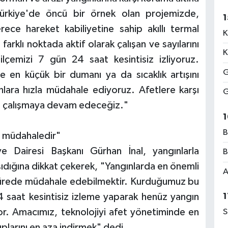
Türkiye'de öncü bir örnek olan projemizde,
1
rece hareket kabiliyetine sahip akıllı termal
K
arklı noktada aktif olarak çalışan ve sayılarını
K
ilçemizi 7 gün 24 saat kesintisiz izliyoruz.
G
de en küçük bir dumanı ya da sıcaklık artışını
nlara hızla müdahale ediyoruz. Afetlere karşı
G
dan çalışmaya devam edeceğiz."
1
B
en müdahaledir"
ye Dairesi Başkanı Gürhan İnal, yangınlarla
B
ığına dikkat çekerek, "Yangınlarda en önemli
A
sürede müdahale edebilmektir. Kurduğumuz bu
 saat kesintisiz izleme yaparak henüz yangın
1
r. Amacımız, teknolojiyi afet yönetiminde en
S
ıplarını en aza indirmek" dedi.