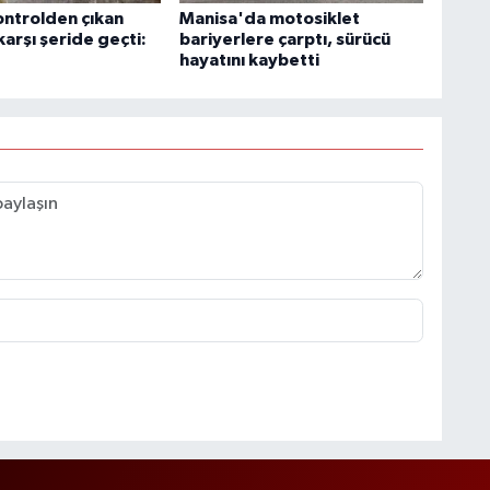
ontrolden çıkan
Manisa'da motosiklet
arşı şeride geçti:
bariyerlere çarptı, sürücü
hayatını kaybetti