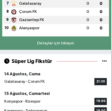
7
Galatasaray
0
0
8
Çorum FK
0
0
9
Gaziantep FK
0
0
10
Alanyaspor
0
0
Detaylar için tıklayın
Süper Lig Fikstür
14 Ağustos, Cuma
Galatasaray - Çorum FK
21:30
15 Ağustos, Cumartesi
Konyaspor - Rizespor
19:00
Kasımpaşa - Trabzonspor
19:00