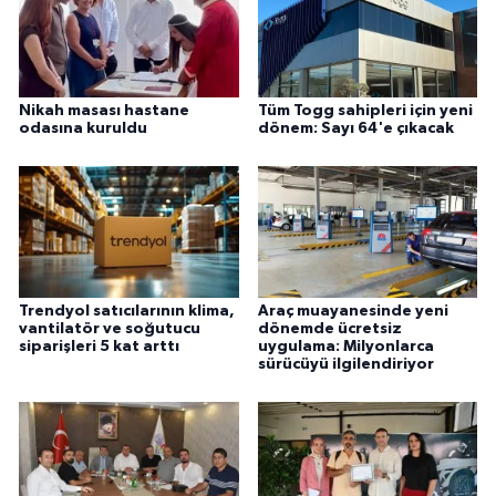
Nikah masası hastane
Tüm Togg sahipleri için yeni
odasına kuruldu
dönem: Sayı 64'e çıkacak
Trendyol satıcılarının klima,
Araç muayanesinde yeni
vantilatör ve soğutucu
dönemde ücretsiz
siparişleri 5 kat arttı
uygulama: Milyonlarca
sürücüyü ilgilendiriyor