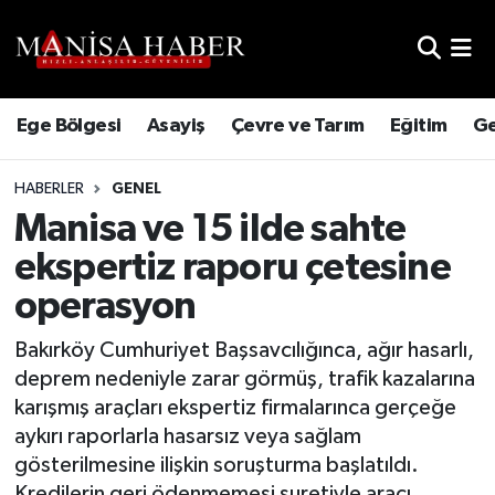
Hava Durumu
Ege Bölgesi
Asayiş
Çevre ve Tarım
Eğitim
Ge
Trafik Durumu
HABERLER
GENEL
Süper Lig Puan Durumu ve Fikstür
Manisa ve 15 ilde sahte
Tüm Manşetler
ekspertiz raporu çetesine
operasyon
Son Dakika Haberleri
Bakırköy Cumhuriyet Başsavcılığınca, ağır hasarlı,
Haber Arşivi
deprem nedeniyle zarar görmüş, trafik kazalarına
karışmış araçları ekspertiz firmalarınca gerçeğe
aykırı raporlarla hasarsız veya sağlam
gösterilmesine ilişkin soruşturma başlatıldı.
Kredilerin geri ödenmemesi suretiyle aracı