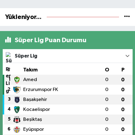
Yükleniyor...
Süper Lig Puan Durumu
Süper Lig
#
Takım
O
P
1
Amed
0
0
2
Erzurumspor FK
0
0
3
Başakşehir
0
0
4
Kocaelispor
0
0
5
Beşiktaş
0
0
6
Eyüpspor
0
0