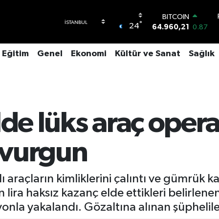
BITCOIN
°
24
64.960,21
0.87
DOLAR
47,7436
0.18
Eğitim
Genel
Ekonomi
Kültür ve Sanat
Sağlık
EURO
55,2510
0.32
STERLİN
64,4811
0.38
GRAM ALTIN
6660.55
0.03
lde lüks araç oper
BİST100
13.779
-14
k vurgun
lı araçların kimliklerini çalıntı ve gümrük k
lira haksız kazanç elde ettikleri belirlenen
la yakalandı. Gözaltına alınan şüpheliler