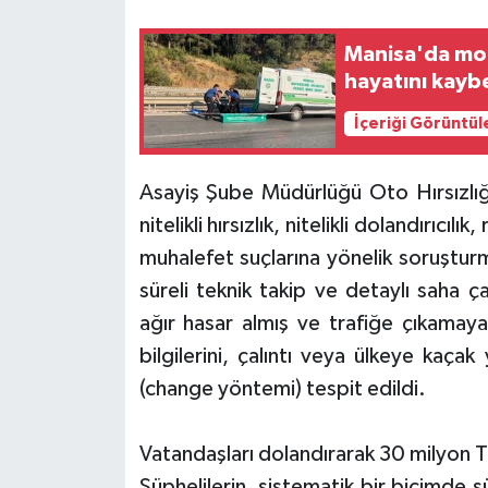
Manisa'da mot
hayatını kayb
İçeriği Görüntül
Asayiş Şube Müdürlüğü Oto Hırsızlığı
nitelikli hırsızlık, nitelikli dolandırıc
muhalefet suçlarına yönelik soruştur
süreli teknik takip ve detaylı saha ç
ağır hasar almış ve trafiğe çıkamaya
bilgilerini, çalıntı veya ülkeye kaçak 
(change yöntemi) tespit edildi.
Vatandaşları dolandırarak 30 milyon T
Şüphelilerin, sistematik bir biçimde s