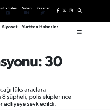
Foto Galeri
Video
Yazarlar
Siyaset
Yurttan Haberler
asyonu: 30
açağı lüks araçlara
 8 şüpheli, polis ekiplerince
 adliyeye sevk edildi.