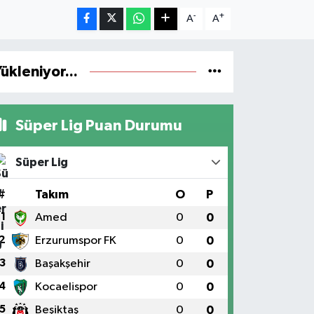
-
+
A
A
ükleniyor...
Süper Lig Puan Durumu
Süper Lig
#
Takım
O
P
1
Amed
0
0
2
Erzurumspor FK
0
0
3
Başakşehir
0
0
4
Kocaelispor
0
0
5
Beşiktaş
0
0