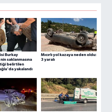
isi Burkay
Mıcırlı yol kazaya neden oldu:
nin saklanmasına
3 yaralı
iği belirtilen
uğla'da yakalandı