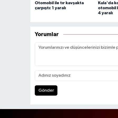
Otomobil ile tır kavşakta
Kula'da k
çarpıştı: 1 yaralı
otomobil k
4 yaralı
Yorumlar
Gönder