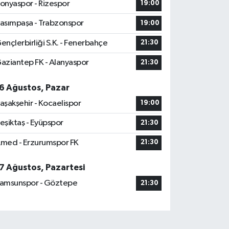
onyaspor - Rizespor
19:00
asımpaşa - Trabzonspor
19:00
ençlerbirliği S.K. - Fenerbahçe
21:30
aziantep FK - Alanyaspor
21:30
6 Ağustos, Pazar
aşakşehir - Kocaelispor
19:00
eşiktaş - Eyüpspor
21:30
med - Erzurumspor FK
21:30
7 Ağustos, Pazartesi
amsunspor - Göztepe
21:30