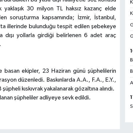
K
k yaklaşık 30 milyon TL haksız kazanç elde
K
irilen soruşturma kapsamında; İzmir, İstanbul,
G
ta illerinde bulunduğu tespit edilen şebekeye
sa dışı yollarla girdiği belirlenen 6 adet araç
G
.
1
B
 basan ekipler, 23 Haziran günü şüphelilerin
B
rasyon düzenledi. Baskınlarda A.A., F.A., E.Y.,
A
8 şüpheli kıskıvrak yakalanarak gözaltına alındı.
anan şüpheliler adliyeye sevk edildi.
1
S