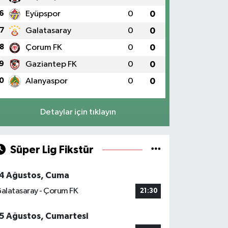
6
Eyüpspor
0
0
7
Galatasaray
0
0
8
Çorum FK
0
0
9
Gaziantep FK
0
0
0
Alanyaspor
0
0
Detaylar için tıklayın
Süper Lig Fikstür
4 Ağustos, Cuma
alatasaray - Çorum FK
21:30
5 Ağustos, Cumartesi