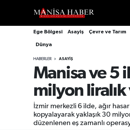
Hava Durumu
Ege Bölgesi
Asayiş
Çevre ve Tarım
Trafik Durumu
Dünya
Süper Lig Puan Durumu ve Fikstür
HABERLER
ASAYIŞ
Tüm Manşetler
Manisa ve 5 i
Son Dakika Haberleri
milyon liralı
Haber Arşivi
İzmir merkezli 6 ilde, ağır hasar
kopyalayarak yaklaşık 30 milyon 
düzenlenen eş zamanlı operasyon