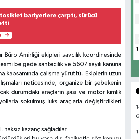
osiklet bariyerlere çarptı, sürücü
etti
e
1
 Büro Amirliği ekipleri savcılık koordinesinde
ılık, resmi belgede sahtecilik ve 5607 sayılı kanuna
ma kapsamında çalışma yürüttü. Ekiplerin uzun
alışmaları neticesinde, organize bir şebekenin
cak durumdaki araçların şasi ve motor kimlik
yollarla sokulmuş lüks araçlarla değiştirdikleri
1
G
L haksız kazanç sağladılar
1
ürdürdükleri bu yasa dışı faaliyetle söz konusu