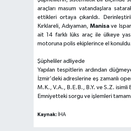
araçları masum vatandaşlara satara
ettikleri ortaya çıkarıldı. Derinleşt
Kırklareli, Adıyaman,
Manisa
ve Ispar
ait 14 farklı lüks araç ile ülkeye ya
motoruna polis ekiplerince el konuldu
Şüpheliler adliyede
Yapılan tespitlerin ardından düğmeye
İzmir'deki adreslerine eş zamanlı ope
M.K., V.A., B.E.B., B.Y. ve S.Z. isimli 
Emniyetteki sorgu ve işlemleri tamaml
Kaynak:
İHA