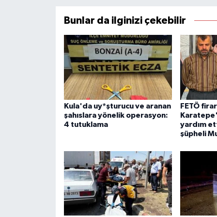
Bunlar da ilginizi çekebilir
Kula'da uy*şturucu ve aranan
FETÖ firar
şahıslara yönelik operasyon:
Karatepe'
4 tutuklama
yardım ett
şüpheli M