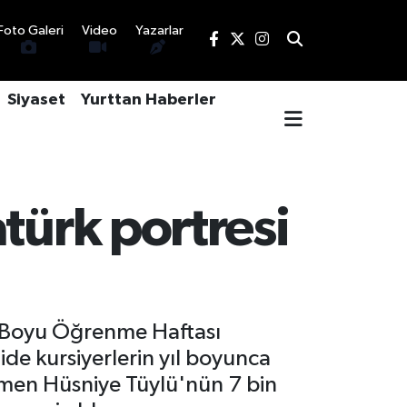
Foto Galeri
Video
Yazarlar
Siyaset
Yurttan Haberler
türk portresi
t Boyu Öğrenme Haftası
ide kursiyerlerin yıl boyunca
etmen Hüsniye Tüylü'nün 7 bin