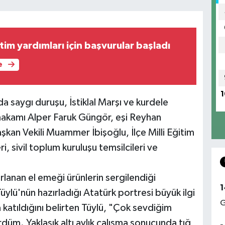
im yardımları için başvurular başladı
e
1
saygı duruşu, İstiklal Marşı ve kurdele
makamı Alper Faruk Güngör, eşi Reyhan
kan Vekili Muammer İbişoğlu, İlçe Milli Eğitim
i, sivil toplum kuruluşu temsilcileri ve
rlanan el emeği ürünlerin sergilendiği
1
ylü'nün hazırladığı Atatürk portresi büyük ilgi
G
 katıldığını belirten Tüylü, "Çok sevdiğim
üm. Yaklaşık altı aylık çalışma sonucunda tığ