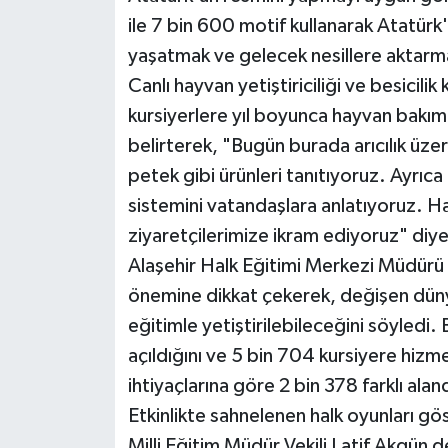
ile 7 bin 600 motif kullanarak Atatürk'ü
yaşatmak ve gelecek nesillere aktarma
Canlı hayvan yetiştiriciliği ve besicil
kursiyerlere yıl boyunca hayvan bakım
belirterek, "Bugün burada arıcılık üzer
petek gibi ürünleri tanıtıyoruz. Ayrıc
sistemini vatandaşlara anlatıyoruz. H
ziyaretçilerimize ikram ediyoruz" diy
Alaşehir Halk Eğitimi Merkezi Müdür
önemine dikkat çekerek, değişen dünya
eğitimle yetiştirilebileceğini söyled
açıldığını ve 5 bin 704 kursiyere hizm
ihtiyaçlarına göre 2 bin 378 farklı aland
Etkinlikte sahnelenen halk oyunları gös
Milli Eğitim Müdür Vekili Latif Akgün de 