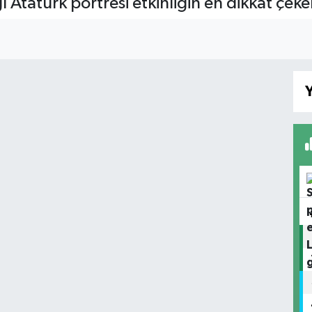
 Atatürk portresi etkinliğin en dikkat çeke
Y