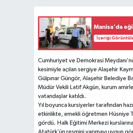
Manisa'da eğit
İçeriği Görüntül
Cumhuriyet ve Demokrasi Meydanı'nda 
kesimiyle açılan sergiye Alaşehir Kay
Gülpınar Güngör, Alaşehir Belediye Baş
Müdür Vekili Latif Akgün, kurum amirler
vatandaşlar katıldı.
Yıl boyunca kursiyerler tarafından hazı
etkinlikte, emekli öğretmen Hüsniye Tü
gördü. Halk Eğitimi Merkezi kurslarına
Atatürk'ün resmini yapmayı uygun görd