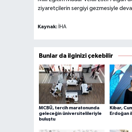
ziyaretçilerin sergiyi gezmesiyle deva
Kaynak:
İHA
Bunlar da ilginizi çekebilir
MCBÜ, tercih maratonunda
Kibar, Cu
geleceğin üniversitelileriyle
Erdoğan i
buluştu