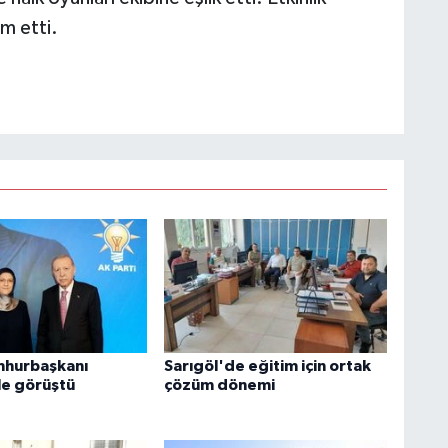
m etti.
mhurbaşkanı
Sarıgöl'de eğitim için ortak
le görüştü
çözüm dönemi