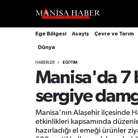
Hava Durumu
Ege Bölgesi
Asayiş
Çevre ve Tarım
Trafik Durumu
Dünya
Süper Lig Puan Durumu ve Fikstür
HABERLER
EĞITIM
Tüm Manşetler
Manisa'da 7 b
Son Dakika Haberleri
sergiye dam
Haber Arşivi
Manisa'nın Alaşehir ilçesinde
etkinlikleri kapsamında düzenle
hazırladığı el emeği ürünler z