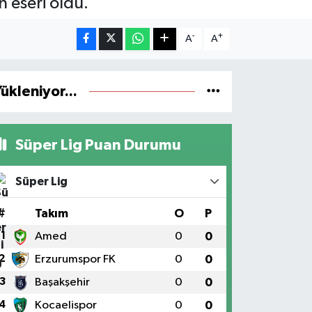
n eseri oldu.
-
+
A
A
ükleniyor...
Süper Lig Puan Durumu
Süper Lig
#
Takım
O
P
1
Amed
0
0
2
Erzurumspor FK
0
0
3
Başakşehir
0
0
4
Kocaelispor
0
0