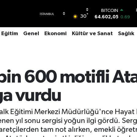
BITCOIN
°
30
64.602,05
0.69
DOLAR
47,5986
0.06
Eğitim
Genel
Ekonomi
Kültür ve Sanat
Sağlık
EURO
55,0700
0.1
STERLİN
64,2438
0.21
GRAM ALTIN
6513.94
0.32
in 600 motifli Ata
BİST100
13.768
48
ga vurdu
 Halk Eğitimi Merkezi Müdürlüğü'nce Haya
nen yıl sonu sergisi yoğun ilgi gördü. Serg
iyaretçilerden tam not alırken, emekli öğr