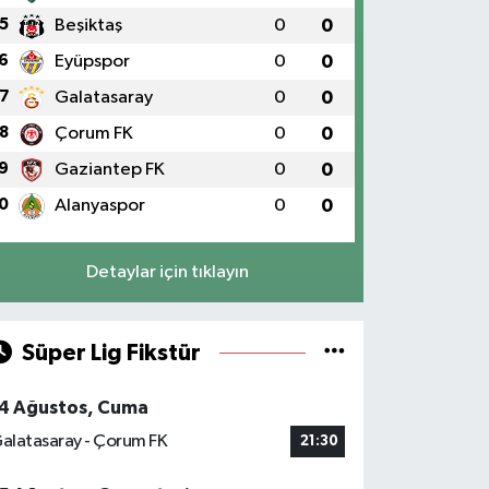
5
Beşiktaş
0
0
6
Eyüpspor
0
0
7
Galatasaray
0
0
8
Çorum FK
0
0
9
Gaziantep FK
0
0
0
Alanyaspor
0
0
Detaylar için tıklayın
Süper Lig Fikstür
4 Ağustos, Cuma
alatasaray - Çorum FK
21:30