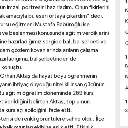
1
n imzalı portresini hazırladım. Onun fikirlerini
K
k amacıyla bu eseri ortaya çıkardım" dedi.
K
ik kursu eğitmeni Mustafa Babüroğlu ise
G
ı ve beslenmesi konusunda eğitim verdiklerini
ine hazırladığımız sergide bal, bal şerbeti ve
G
a cam gözlem kovanlarında arıların çalışma
1
azırladığımız bal şerbetinden de
B
e konuştu.
ü Orhan Aktaş da hayat boyu öğrenmenin
B
nın ihtiyaç duyduğu nitelikli insan gücünün
A
i. Bu eğitim öğretim döneminde 269 kurs
et verildiğini belirten Aktaş, toplumun
1
a kurs açılabildiğini ifade etti.
S
terisi de renkli görüntülere sahne oldu. İlçe
halk oyunları ekibine eşlik etti. Etkinlik