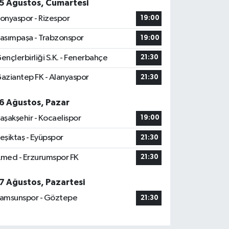
5 Ağustos, Cumartesi
onyaspor - Rizespor
19:00
asımpaşa - Trabzonspor
19:00
ençlerbirliği S.K. - Fenerbahçe
21:30
aziantep FK - Alanyaspor
21:30
6 Ağustos, Pazar
aşakşehir - Kocaelispor
19:00
eşiktaş - Eyüpspor
21:30
med - Erzurumspor FK
21:30
7 Ağustos, Pazartesi
amsunspor - Göztepe
21:30