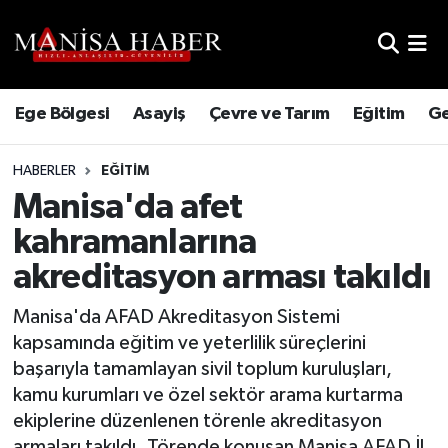
Hava Durumu
Ege Bölgesi
Asayiş
Çevre ve Tarım
Eğitim
Ge
Trafik Durumu
HABERLER
EĞITIM
Süper Lig Puan Durumu ve Fikstür
Manisa'da afet
Tüm Manşetler
kahramanlarına
akreditasyon arması takıldı
Son Dakika Haberleri
Manisa'da AFAD Akreditasyon Sistemi
Haber Arşivi
kapsamında eğitim ve yeterlilik süreçlerini
başarıyla tamamlayan sivil toplum kuruluşları,
kamu kurumları ve özel sektör arama kurtarma
ekiplerine düzenlenen törenle akreditasyon
armaları takıldı. Törende konuşan Manisa AFAD İl