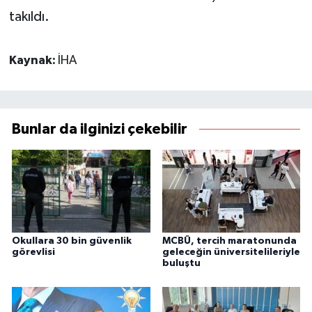
takıldı.
Kaynak:
İHA
Bunlar da ilginizi çekebilir
Okullara 30 bin güvenlik
MCBÜ, tercih maratonunda
görevlisi
geleceğin üniversitelileriyle
buluştu