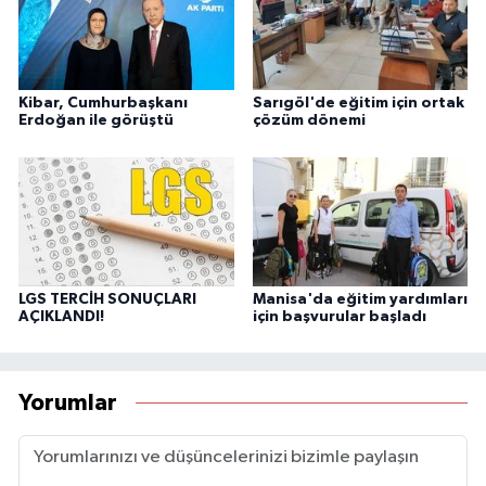
Kibar, Cumhurbaşkanı
Sarıgöl'de eğitim için ortak
Erdoğan ile görüştü
çözüm dönemi
LGS TERCİH SONUÇLARI
Manisa'da eğitim yardımları
AÇIKLANDI!
için başvurular başladı
Yorumlar