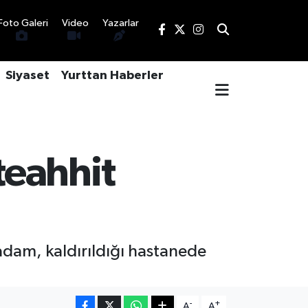
Foto Galeri
Video
Yazarlar
Siyaset
Yurttan Haberler
teahhit
 adam, kaldırıldığı hastanede
-
+
A
A