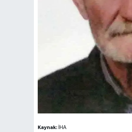
Kaynak:
İHA