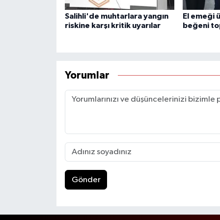
Salihli'de muhtarlara yangın
El emeği 
riskine karşı kritik uyarılar
beğeni to
Yorumlar
Gönder