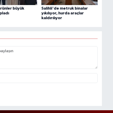
ürünler büyük
Salihli'de metruk binalar
pladı
yıkılıyor, hurda araçlar
kaldırılıyor