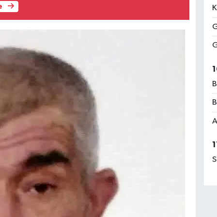
e
K
G
G
1
B
B
A
1
S