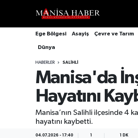
Hava Durumu
Ege Bölgesi
Asayiş
Çevre ve Tarım
Trafik Durumu
Dünya
Süper Lig Puan Durumu ve Fikstür
HABERLER
SALIHLI
Tüm Manşetler
Manisa'da İn
Son Dakika Haberleri
Hayatını Kay
Haber Arşivi
Manisa’nın Salihli ilçesinde 4 
hayatını kaybetti.
04.07.2026 - 17:40
1
1 DK