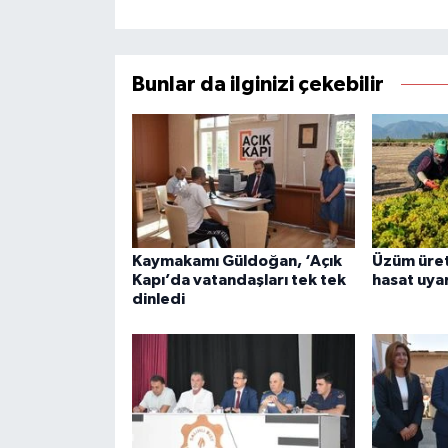
Bunlar da ilginizi çekebilir
Kaymakamı Güldoğan, ‘Açık
Üzüm üreti
Kapı’da vatandaşları tek tek
hasat uyar
dinledi