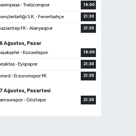
asımpaşa - Trabzonspor
19:00
ençlerbirliği S.K. - Fenerbahçe
21:30
aziantep FK - Alanyaspor
21:30
6 Ağustos, Pazar
aşakşehir - Kocaelispor
19:00
eşiktaş - Eyüpspor
21:30
med - Erzurumspor FK
21:30
7 Ağustos, Pazartesi
amsunspor - Göztepe
21:30