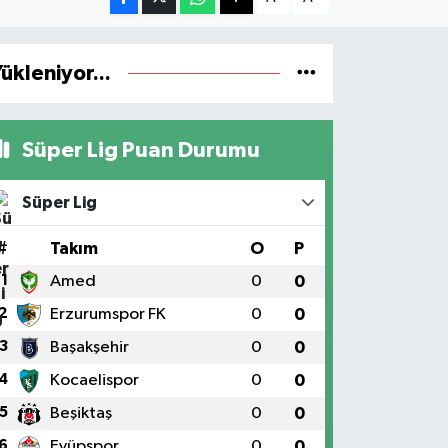
ükleniyor...
Süper Lig Puan Durumu
Süper Lig
#
Takım
O
P
1
Amed
0
0
2
Erzurumspor FK
0
0
3
Başakşehir
0
0
4
Kocaelispor
0
0
5
Beşiktaş
0
0
6
Eyüpspor
0
0