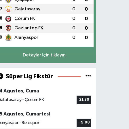
7
Galatasaray
0
0
8
Çorum FK
0
0
9
Gaziantep FK
0
0
0
Alanyaspor
0
0
Detaylar için tıklayın
Süper Lig Fikstür
4 Ağustos, Cuma
alatasaray - Çorum FK
21:30
5 Ağustos, Cumartesi
onyaspor - Rizespor
19:00