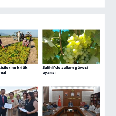
cilerine kritik
Salihli'de salkım güvesi
ısı!
uyarısı