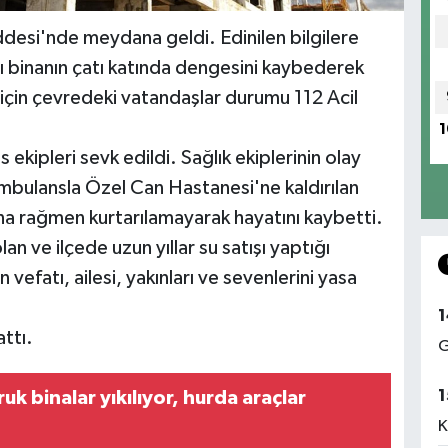
desi'nde meydana geldi. Edinilen bilgilere
lı binanın çatı katında dengesini kaybederek
için çevredeki vatandaşlar durumu 112 Acil
1
s ekipleri sevk edildi. Sağlık ekiplerinin olay
ambulansla Özel Can Hastanesi'ne kaldırılan
na rağmen kurtarılamayarak hayatını kaybetti.
an ve ilçede uzun yıllar su satışı yaptığı
vefatı, ailesi, yakınları ve sevenlerini yasa
1
attı.
G
1
uk binalar yıkılıyor, hurda araçlar
K