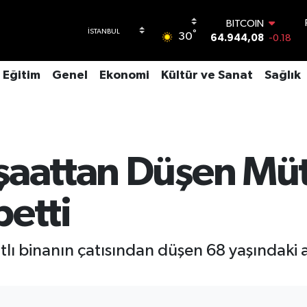
64.944,08
-0.18
DOLAR
°
30
47,7436
0.18
EURO
55,2510
0.32
Eğitim
Genel
Ekonomi
Kültür ve Sanat
Sağlık
STERLİN
64,4811
0.38
GRAM ALTIN
6660.55
0.03
BİST100
13.779
-14
şaattan Düşen Mü
betti
katlı binanın çatısından düşen 68 yaşındaki