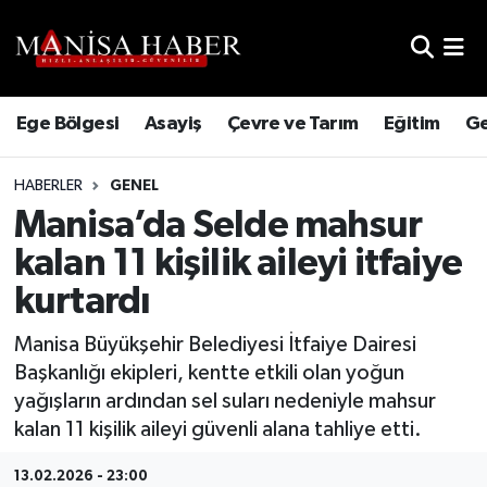
Hava Durumu
Ege Bölgesi
Asayiş
Çevre ve Tarım
Eğitim
Ge
Trafik Durumu
HABERLER
GENEL
Süper Lig Puan Durumu ve Fikstür
Manisa’da Selde mahsur
Tüm Manşetler
kalan 11 kişilik aileyi itfaiye
kurtardı
Son Dakika Haberleri
Manisa Büyükşehir Belediyesi İtfaiye Dairesi
Haber Arşivi
Başkanlığı ekipleri, kentte etkili olan yoğun
yağışların ardından sel suları nedeniyle mahsur
kalan 11 kişilik aileyi güvenli alana tahliye etti.
13.02.2026 - 23:00