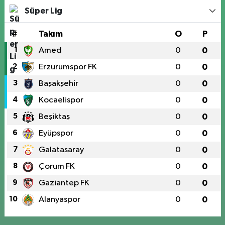
Süper Lig
#
Takım
O
P
1
Amed
0
0
2
Erzurumspor FK
0
0
3
Başakşehir
0
0
4
Kocaelispor
0
0
5
Beşiktaş
0
0
6
Eyüpspor
0
0
7
Galatasaray
0
0
8
Çorum FK
0
0
9
Gaziantep FK
0
0
10
Alanyaspor
0
0