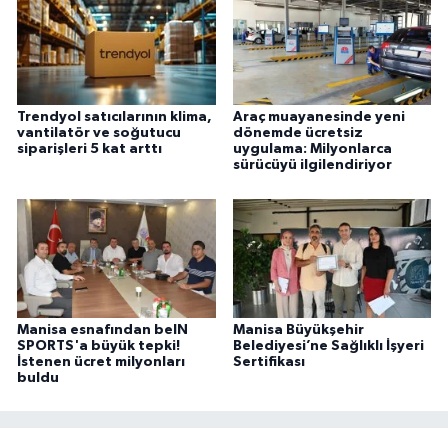
Trendyol satıcılarının klima,
Araç muayanesinde yeni
vantilatör ve soğutucu
dönemde ücretsiz
siparişleri 5 kat arttı
uygulama: Milyonlarca
sürücüyü ilgilendiriyor
Manisa esnafından beIN
Manisa Büyükşehir
SPORTS'a büyük tepki!
Belediyesi’ne Sağlıklı İşyeri
İstenen ücret milyonları
Sertifikası
buldu