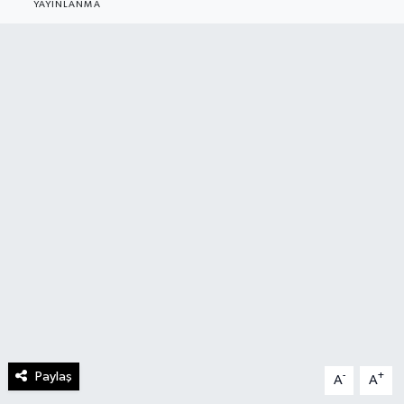
YAYINLANMA
Paylaş
-
+
A
A