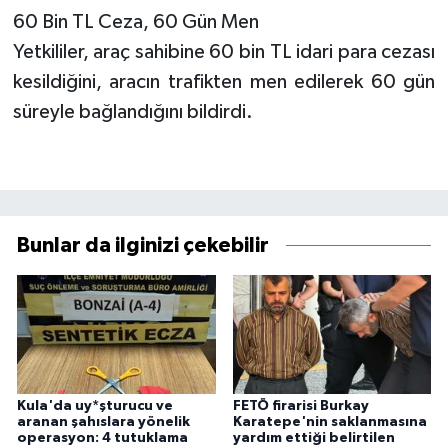
60 Bin TL Ceza, 60 Gün Men
Yetkililer, araç sahibine 60 bin TL idari para cezası
kesildiğini, aracın trafikten men edilerek 60 gün
süreyle bağlandığını bildirdi.
Bunlar da ilginizi çekebilir
Kula'da uy*şturucu ve
FETÖ firarisi Burkay
aranan şahıslara yönelik
Karatepe'nin saklanmasına
operasyon: 4 tutuklama
yardım ettiği belirtilen