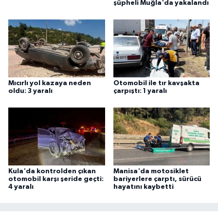
şüpheli Muğla'da yakalandı
Mıcırlı yol kazaya neden
Otomobil ile tır kavşakta
oldu: 3 yaralı
çarpıştı: 1 yaralı
Kula'da kontrolden çıkan
Manisa'da motosiklet
otomobil karşı şeride geçti:
bariyerlere çarptı, sürücü
4 yaralı
hayatını kaybetti