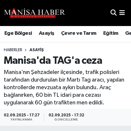
Hava Durumu
Ege Bölgesi
Asayiş
Çevre ve Tarım
Eğitim
Ge
Trafik Durumu
HABERLER
ASAYIŞ
Süper Lig Puan Durumu ve Fikstür
Manisa'da TAG'a ceza
Tüm Manşetler
Manisa’nın Şehzadeler ilçesinde, trafik polisleri
tarafından durdurulan bir Martı Tag aracı, yapılan
Son Dakika Haberleri
kontrollerde mevzuata aykırı bulundu. Araç
bağlanırken, 60 bin TL idari para cezası
Haber Arşivi
uygulanarak 60 gün trafikten men edildi.
02.09.2025 - 17:27
02.09.2025 - 17:32
YAYINLANMA
GÜNCELLEME