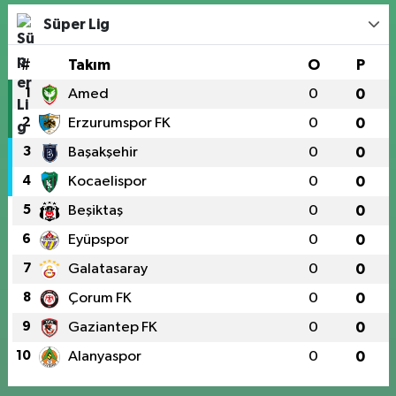
Süper Lig
#
Takım
O
P
1
Amed
0
0
2
Erzurumspor FK
0
0
3
Başakşehir
0
0
4
Kocaelispor
0
0
5
Beşiktaş
0
0
6
Eyüpspor
0
0
7
Galatasaray
0
0
8
Çorum FK
0
0
9
Gaziantep FK
0
0
10
Alanyaspor
0
0