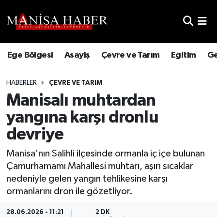
Hava Durumu
Ege Bölgesi
Asayiş
Çevre ve Tarım
Eğitim
Ge
Trafik Durumu
HABERLER
ÇEVRE VE TARIM
Süper Lig Puan Durumu ve Fikstür
Manisalı muhtardan
Tüm Manşetler
yangına karşı dronlu
devriye
Son Dakika Haberleri
Manisa'nın Salihli ilçesinde ormanla iç içe bulunan
Haber Arşivi
Çamurhamamı Mahallesi muhtarı, aşırı sıcaklar
nedeniyle gelen yangın tehlikesine karşı
ormanlarını dron ile gözetliyor.
28.06.2026 - 11:21
2 DK