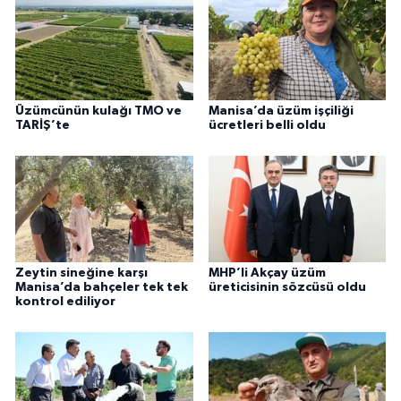
Üzümcünün kulağı TMO ve
Manisa’da üzüm işçiliği
TARİŞ’te
ücretleri belli oldu
Zeytin sineğine karşı
MHP’li Akçay üzüm
Manisa’da bahçeler tek tek
üreticisinin sözcüsü oldu
kontrol ediliyor