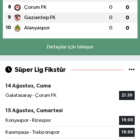
8
Çorum FK
0
0
9
Gaziantep FK
0
0
10
Alanyaspor
0
0
Detaylar için tıklayın
Süper Lig Fikstür
14 Ağustos, Cuma
Galatasaray - Çorum FK
21:30
15 Ağustos, Cumartesi
Konyaspor - Rizespor
19:00
Kasımpaşa - Trabzonspor
19:00