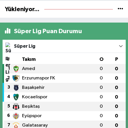
Yükleniyor...
Süper Lig Puan Durumu
Süper Lig
#
Takım
O
P
1
Amed
0
0
2
Erzurumspor FK
0
0
3
Başakşehir
0
0
4
Kocaelispor
0
0
5
Beşiktaş
0
0
6
Eyüpspor
0
0
7
Galatasaray
0
0