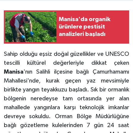
Manisa'da organik
ürünlere pestisit
analizleri başladı
Sahip olduğu eşsiz doğal güzellikler ve UNESCO
tescilli kültürel değerleriyle dikkat çeken
Manisa
'nın Salihli ilçesine bağlı Çamurhamamı
Mahallesi'nde, kurak geçen yaz mevsimiyle
birlikte yangın teyakkuzu başladı. Sık bir ormanlık
bölgenin neredeyse tam ortasında yer alan
mahallede yangınlara karşı teknolojik imkanlar
devreye sokuldu. Orman Bölge Müdürlüğüne
bağlı gözetleme kulelerinden 7 gün 24 saat