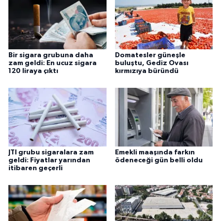
Bir sigara grubuna daha
Domatesler güneşle
zam geldi: En ucuz sigara
buluştu, Gediz Ovası
120 liraya çıktı
kırmızıya büründü
JTI grubu sigaralara zam
Emekli maaşında farkın
geldi: Fiyatlar yarından
ödeneceği gün belli oldu
itibaren geçerli