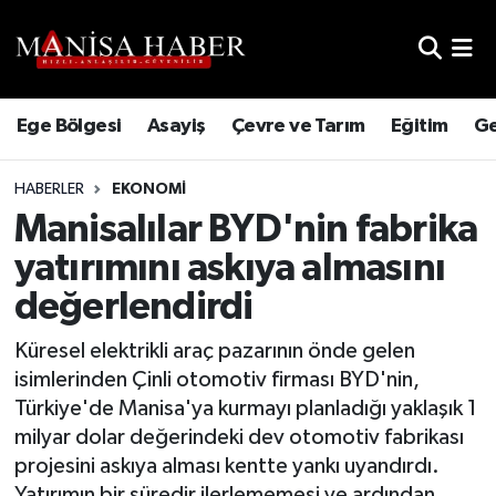
Hava Durumu
Ege Bölgesi
Asayiş
Çevre ve Tarım
Eğitim
Ge
Trafik Durumu
HABERLER
EKONOMI
Süper Lig Puan Durumu ve Fikstür
Manisalılar BYD'nin fabrika
Tüm Manşetler
yatırımını askıya almasını
değerlendirdi
Son Dakika Haberleri
Küresel elektrikli araç pazarının önde gelen
Haber Arşivi
isimlerinden Çinli otomotiv firması BYD'nin,
Türkiye'de Manisa'ya kurmayı planladığı yaklaşık 1
milyar dolar değerindeki dev otomotiv fabrikası
projesini askıya alması kentte yankı uyandırdı.
Yatırımın bir süredir ilerlememesi ve ardından