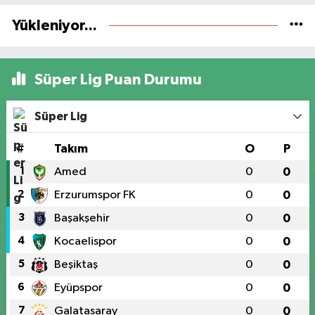
Yükleniyor...
Süper Lig Puan Durumu
Süper Lig
#
Takım
O
P
1
Amed
0
0
2
Erzurumspor FK
0
0
3
Başakşehir
0
0
4
Kocaelispor
0
0
5
Beşiktaş
0
0
6
Eyüpspor
0
0
7
Galatasaray
0
0