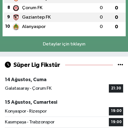
8
Çorum FK
0
0
9
Gaziantep FK
0
0
10
Alanyaspor
0
0
Detaylar için tıklayın
Süper Lig Fikstür
14 Ağustos, Cuma
Galatasaray - Çorum FK
21:30
15 Ağustos, Cumartesi
Konyaspor - Rizespor
19:00
Kasımpaşa - Trabzonspor
19:00