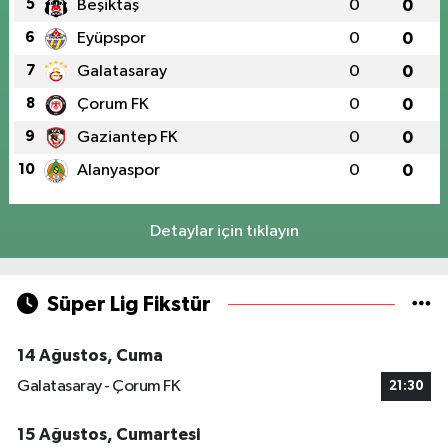
5
Beşiktaş
0
0
6
Eyüpspor
0
0
7
Galatasaray
0
0
8
Çorum FK
0
0
9
Gaziantep FK
0
0
10
Alanyaspor
0
0
Detaylar için tıklayın
Süper Lig Fikstür
14 Ağustos, Cuma
Galatasaray - Çorum FK
21:30
15 Ağustos, Cumartesi