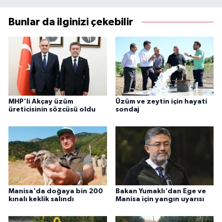
Bunlar da ilginizi çekebilir
MHP’li Akçay üzüm
Üzüm ve zeytin için hayati
üreticisinin sözcüsü oldu
sondaj
Manisa'da doğaya bin 200
Bakan Yumaklı'dan Ege ve
kınalı keklik salındı
Manisa için yangın uyarısı