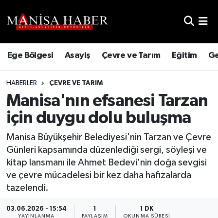
Hava Durumu
Ege Bölgesi
Asayiş
Çevre ve Tarım
Eğitim
Ge
Trafik Durumu
HABERLER
ÇEVRE VE TARIM
Süper Lig Puan Durumu ve Fikstür
Manisa'nın efsanesi Tarzan
Tüm Manşetler
için duygu dolu buluşma
Son Dakika Haberleri
Manisa Büyükşehir Belediyesi'nin Tarzan ve Çevre
Günleri kapsamında düzenlediği sergi, söyleşi ve
Haber Arşivi
kitap lansmanı ile Ahmet Bedevi'nin doğa sevgisi
ve çevre mücadelesi bir kez daha hafızalarda
tazelendi.
03.06.2026 - 15:54
1
1 DK
YAYINLANMA
PAYLAŞIM
OKUNMA SÜRESI