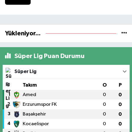
Yükleniyor...
Süper Lig Puan Durumu
Süper Lig
#
Takım
O
P
1
Amed
0
0
2
Erzurumspor FK
0
0
3
Başakşehir
0
0
4
Kocaelispor
0
0