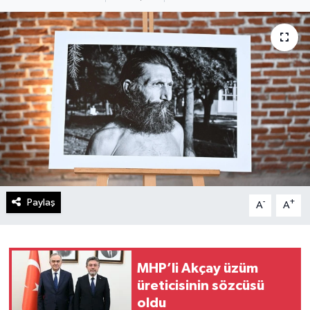
Paylaş
-
+
A
A
MHP’li Akçay üzüm
üreticisinin sözcüsü
oldu