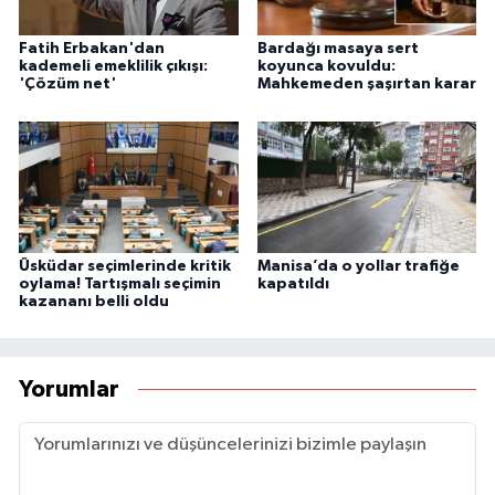
Fatih Erbakan'dan
Bardağı masaya sert
kademeli emeklilik çıkışı:
koyunca kovuldu:
'Çözüm net'
Mahkemeden şaşırtan karar
Üsküdar seçimlerinde kritik
Manisa’da o yollar trafiğe
oylama! Tartışmalı seçimin
kapatıldı
kazananı belli oldu
Yorumlar