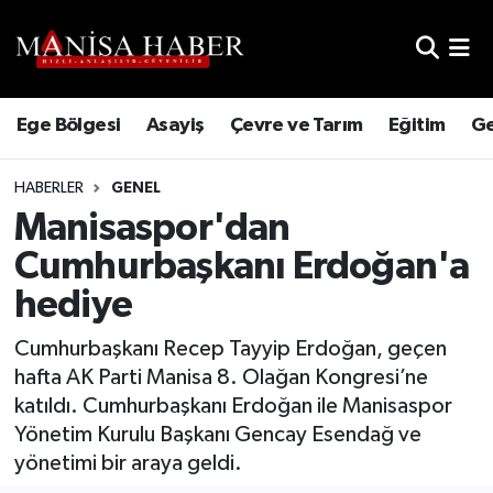
Hava Durumu
Ege Bölgesi
Asayiş
Çevre ve Tarım
Eğitim
Ge
Trafik Durumu
HABERLER
GENEL
Süper Lig Puan Durumu ve Fikstür
Manisaspor'dan
Tüm Manşetler
Cumhurbaşkanı Erdoğan'a
hediye
Son Dakika Haberleri
Cumhurbaşkanı Recep Tayyip Erdoğan, geçen
Haber Arşivi
hafta AK Parti Manisa 8. Olağan Kongresi’ne
katıldı. Cumhurbaşkanı Erdoğan ile Manisaspor
Yönetim Kurulu Başkanı Gencay Esendağ ve
yönetimi bir araya geldi.