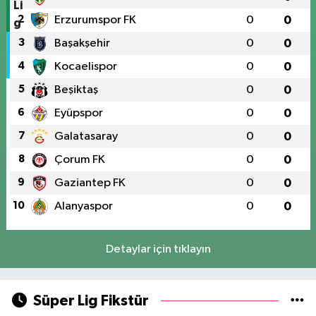
2
Erzurumspor FK
0
0
3
Başakşehir
0
0
4
Kocaelispor
0
0
5
Beşiktaş
0
0
6
Eyüpspor
0
0
7
Galatasaray
0
0
8
Çorum FK
0
0
9
Gaziantep FK
0
0
10
Alanyaspor
0
0
Detaylar için tıklayın
Süper Lig Fikstür