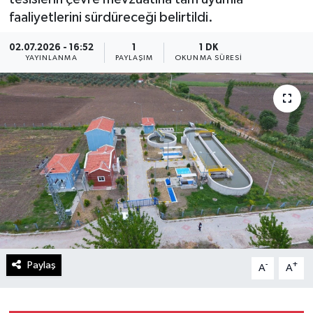
faaliyetlerini sürdüreceği belirtildi.
02.07.2026 - 16:52
1
1 DK
YAYINLANMA
PAYLAŞIM
OKUNMA SÜRESI
Paylaş
-
+
A
A