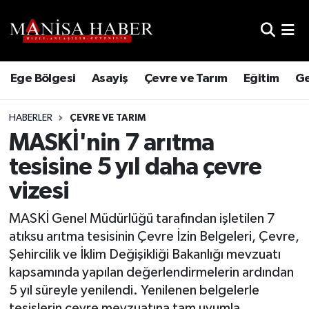
Hava Durumu
Ege Bölgesi
Asayiş
Çevre ve Tarım
Eğitim
Ge
Trafik Durumu
HABERLER
ÇEVRE VE TARIM
Süper Lig Puan Durumu ve Fikstür
MASKİ'nin 7 arıtma
Tüm Manşetler
tesisine 5 yıl daha çevre
vizesi
Son Dakika Haberleri
MASKİ Genel Müdürlüğü tarafından işletilen 7
Haber Arşivi
atıksu arıtma tesisinin Çevre İzin Belgeleri, Çevre,
Şehircilik ve İklim Değişikliği Bakanlığı mevzuatı
kapsamında yapılan değerlendirmelerin ardından
5 yıl süreyle yenilendi. Yenilenen belgelerle
tesislerin çevre mevzuatına tam uyumla