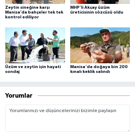
Zeytin sineğine karşı
MHP’li Akçay üzüm
Manisa’da bahçeler tek tek
üreticisinin sözcüsü oldu
kontrol ediliyor
Üzüm ve zeytin için hayati
Manisa'da doğaya bin 200
sondaj
kınalı keklik salındı
Yorumlar