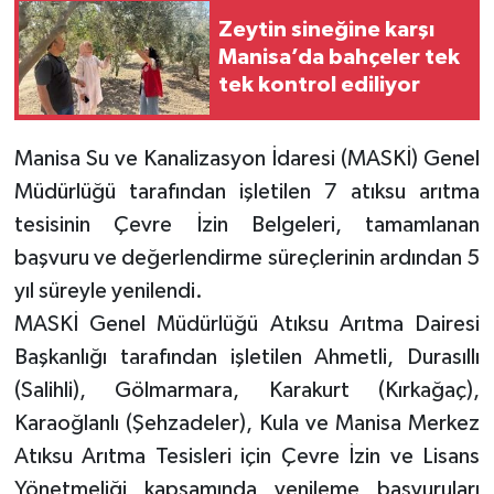
Zeytin sineğine karşı
Manisa’da bahçeler tek
tek kontrol ediliyor
Manisa Su ve Kanalizasyon İdaresi (MASKİ) Genel
Müdürlüğü tarafından işletilen 7 atıksu arıtma
tesisinin Çevre İzin Belgeleri, tamamlanan
başvuru ve değerlendirme süreçlerinin ardından 5
yıl süreyle yenilendi.
MASKİ Genel Müdürlüğü Atıksu Arıtma Dairesi
Başkanlığı tarafından işletilen Ahmetli, Durasıllı
(Salihli), Gölmarmara, Karakurt (Kırkağaç),
Karaoğlanlı (Şehzadeler), Kula ve Manisa Merkez
Atıksu Arıtma Tesisleri için Çevre İzin ve Lisans
Yönetmeliği kapsamında yenileme başvuruları