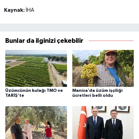
Kaynak:
İHA
Bunlar da ilginizi çekebilir
Üzümcünün kulağı TMO ve
Manisa’da üzüm işçiliği
TARİŞ’te
ücretleri belli oldu