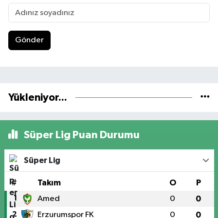
Gönder
Yükleniyor...
Süper Lig Puan Durumu
Süper Lig
#
Takım
O
P
1
Amed
0
0
2
Erzurumspor FK
0
0