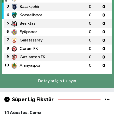
3
Başakşehir
0
0
4
Kocaelispor
0
0
5
Beşiktaş
0
0
6
Eyüpspor
0
0
7
Galatasaray
0
0
8
Çorum FK
0
0
9
Gaziantep FK
0
0
10
Alanyaspor
0
0
Detaylar için tıklayın
Süper Lig Fikstür
14 Ağustos, Cuma