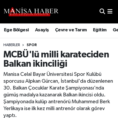
Hava Durumu
Ege Bölgesi
Asayiş
Çevre ve Tarım
Eğitim
Ge
Trafik Durumu
HABERLER
SPOR
Süper Lig Puan Durumu ve Fikstür
MCBÜ'lü milli karateciden
Tüm Manşetler
Balkan ikinciliği
Son Dakika Haberleri
Manisa Celal Bayar Üniversitesi Spor Kulübü
sporcusu Alpkan Gürcan, İstanbul'da düzenlenen
Haber Arşivi
30. Balkan Çocuklar Karate Şampiyonası'nda
gümüş madalya kazanarak Balkan ikincisi oldu.
Şampiyonada kulüp antrenörü Muhammed Berk
Yerlikaya ise ilk kez milli antrenör olarak görev
yaptı.