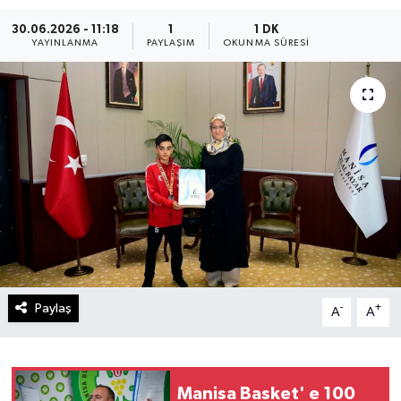
30.06.2026 - 11:18
1
1 DK
YAYINLANMA
PAYLAŞIM
OKUNMA SÜRESI
Paylaş
-
+
A
A
Manisa Basket' e 100